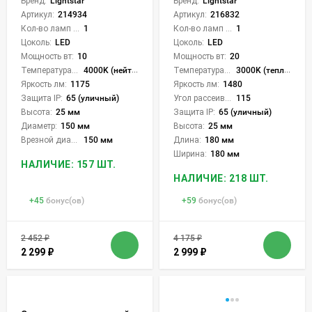
Бренд:
Lightstar
Бренд:
Lightstar
Артикул:
214934
Артикул:
216832
Кол-во ламп или LED:
1
Кол-во ламп или LED:
1
Цоколь:
LED
Цоколь:
LED
Мощность вт:
10
Мощность вт:
20
Температура света:
4000K (нейтральный)
Температура света:
3000K (теплый)
Яркость лм:
1175
Яркость лм:
1480
Защита IP:
65 (уличный)
Угол рассеивания света °:
115
Высота:
25 мм
Защита IP:
65 (уличный)
Диаметр:
150 мм
Высота:
25 мм
Врезной диаметр:
150 мм
Длина:
180 мм
Ширина:
180 мм
НАЛИЧИЕ: 157 ШТ.
НАЛИЧИЕ: 218 ШТ.
+
45
бонус(ов)
+
59
бонус(ов)
2 452
₽
4 175
₽
2 299
₽
2 999
₽