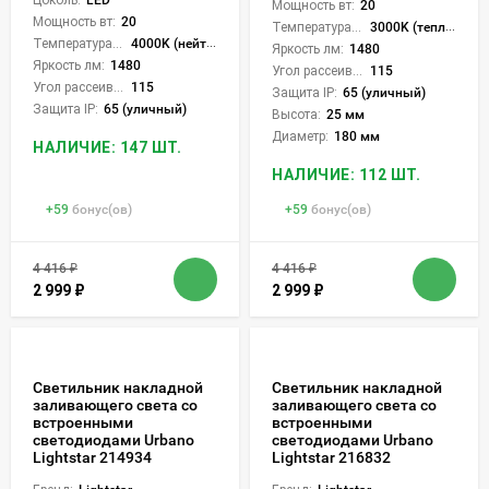
Мощность вт:
20
Мощность вт:
20
Температура света:
3000K (теплый)
Температура света:
4000K (нейтральный)
Яркость лм:
1480
Яркость лм:
1480
Угол рассеивания света °:
115
Угол рассеивания света °:
115
Защита IP:
65 (уличный)
Защита IP:
65 (уличный)
Высота:
25 мм
Диаметр:
180 мм
НАЛИЧИЕ: 147 ШТ.
НАЛИЧИЕ: 112 ШТ.
+
59
бонус(ов)
+
59
бонус(ов)
4 416
₽
4 416
₽
2 999
₽
2 999
₽
Светильник накладной
Светильник накладной
заливающего света со
заливающего света со
встроенными
встроенными
светодиодами Urbano
светодиодами Urbano
Lightstar 214934
Lightstar 216832