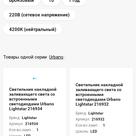
Бронзовый
10
1 год
220В (сетевое напряжение)
4200K (нейтральный)
Товары одной серии
Urbano
:
Светильник накладной
Светильник накладной
заливающего света со
заливающего света со
встроенными
встроенными
светодиодами Urbano
светодиодами Urbano
Lightstar 216932
Lightstar 216934
Бренд:
Lightstar
Бренд:
Lightstar
Артикул:
216932
Артикул:
216934
Кол-во ламп или LED:
1
Кол-во ламп или LED:
1
Цоколь:
LED
Цоколь:
LED