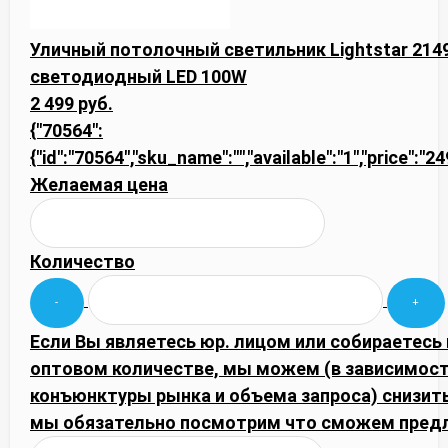
Уличный потолочный светильник Lightstar 2149
светодиодный LED 100W
2 499 руб.
{"70564":
{"id":"70564","sku_name":"","available":"1","price":"2
Желаемая цена
Количество
Если Вы являетесь юр. лицом или собираетесь 
оптовом количестве, мы можем (в зависимост
конъюнктуры рынка и объема запроса) снизить
мы обязательно посмотрим что сможем пред