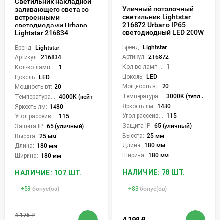
Светильник накладной
Уличный потолочный
заливающего света со
светильник Lightstar
встроенными
216872 Urbano IP65
светодиодами Urbano
светодиодный LED 200W
Lightstar 216834
Бренд:
Lightstar
Бренд:
Lightstar
Артикул:
216872
Артикул:
216834
Кол-во ламп или LED:
1
Кол-во ламп или LED:
1
Цоколь:
LED
Цоколь:
LED
Мощность вт:
20
Мощность вт:
20
Температура света:
3000K (теплый)
Температура света:
4000K (нейтральный)
Яркость лм:
1480
Яркость лм:
1480
Угол рассеивания света °:
115
Угол рассеивания света °:
115
Защита IP:
65 (уличный)
Защита IP:
65 (уличный)
Высота:
25 мм
Высота:
25 мм
Длина:
180 мм
Длина:
180 мм
Ширина:
180 мм
Ширина:
180 мм
НАЛИЧИЕ: 78 ШТ.
НАЛИЧИЕ: 107 ШТ.
+
59
бонус(ов)
+
83
бонус(ов)
4 175
₽
4 199
₽