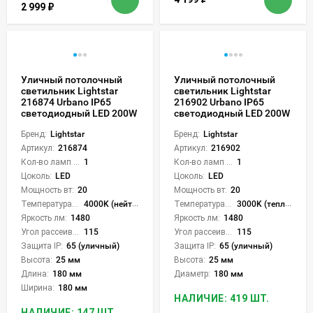
2 999
₽
Уличный потолочный
Уличный потолочный
светильник Lightstar
светильник Lightstar
216874 Urbano IP65
216902 Urbano IP65
светодиодный LED 200W
светодиодный LED 200W
Бренд:
Lightstar
Бренд:
Lightstar
Артикул:
216874
Артикул:
216902
Кол-во ламп или LED:
1
Кол-во ламп или LED:
1
Цоколь:
LED
Цоколь:
LED
Мощность вт:
20
Мощность вт:
20
Температура света:
4000K (нейтральный)
Температура света:
3000K (теплый)
Яркость лм:
1480
Яркость лм:
1480
Угол рассеивания света °:
115
Угол рассеивания света °:
115
Защита IP:
65 (уличный)
Защита IP:
65 (уличный)
Высота:
25 мм
Высота:
25 мм
Длина:
180 мм
Диаметр:
180 мм
Ширина:
180 мм
НАЛИЧИЕ: 419 ШТ.
НАЛИЧИЕ: 147 ШТ.