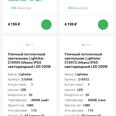
+
83
бонус(ов)
+
83
бонус(ов)
4 199
₽
4 199
₽
Уличный потолочный
Уличный потолочный
светильник Lightstar
светильник Lightstar
216904 Urbano IP65
216972 Urbano IP65
светодиодный LED 200W
светодиодный LED 200W
Бренд:
Lightstar
Бренд:
Lightstar
Артикул:
216904
Артикул:
216972
Кол-во ламп или LED:
1
Кол-во ламп или LED:
1
Цоколь:
LED
Цоколь:
LED
Мощность вт:
20
Мощность вт:
20
Температура света:
4000K (нейтральный)
Температура света:
3000K (теплый)
Яркость лм:
1480
Яркость лм:
1480
Угол рассеивания света °:
115
Угол рассеивания света °:
115
Защита IP:
65 (уличный)
Защита IP:
65 (уличный)