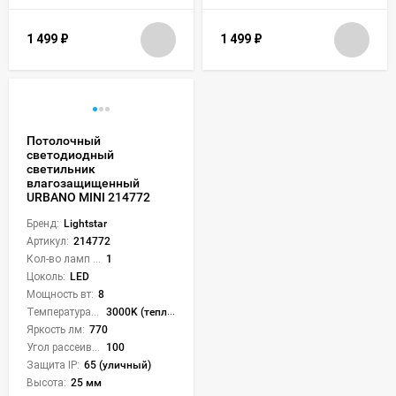
1 499
₽
1 499
₽
Потолочный
светодиодный
светильник
влагозащищенный
URBANO MINI 214772
Бренд:
Lightstar
Артикул:
214772
Кол-во ламп или LED:
1
Цоколь:
LED
Мощность вт:
8
Температура света:
3000K (теплый)
Яркость лм:
770
Угол рассеивания света °:
100
Защита IP:
65 (уличный)
Высота:
25 мм