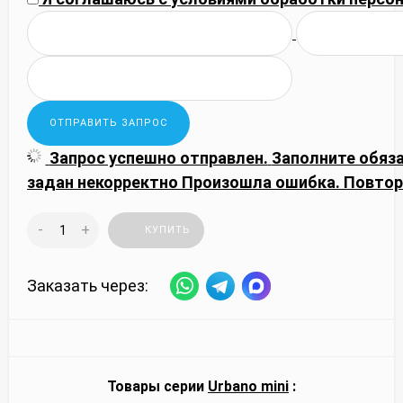
Запрос успешно отправлен.
Заполните обяз
задан некорректно
Произошла ошибка. Повтор
-
+
КУПИТЬ
Заказать через:
Товары серии
Urbano mini
: