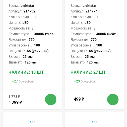
Бренд:
Lightstar
Бренд:
Lightstar
Артикул:
214792
Артикул:
214774
Кол-во ламп или LED:
1
Кол-во ламп или LED:
1
Цоколь:
LED
Цоколь:
LED
Мощность вт:
8
Мощность вт:
8
Температура света:
3000K (теплый)
Температура света:
4000K (нейтральный)
Яркость лм:
770
Яркость лм:
770
Угол рассеивания света °:
100
Угол рассеивания света °:
100
Защита IP:
65 (уличный)
Защита IP:
65 (уличный)
Высота:
25 мм
Высота:
25 мм
Диаметр:
125 мм
Диаметр:
125 мм
НАЛИЧИЕ: 13 ШТ.
НАЛИЧИЕ: 27 ШТ.
+
27
бонус(ов)
+
29
бонус(ов)
1 778
₽
1 499
₽
1 399
₽