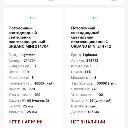
Потолочный
Потолочный
светодиодный
светодиодный
светильник
светильник
влагозащищенный
влагозащищенный
URBANO MINI 214704
URBANO MINI 214712
Бренд:
Lightstar
Бренд:
Lightstar
Артикул:
214704
Артикул:
214712
Кол-во ламп или LED:
1
Кол-во ламп или LED:
1
Цоколь:
LED
Цоколь:
LED
Мощность вт:
8
Мощность вт:
8
Температура света:
4000K (нейтральный)
Температура света:
3000K (теплый)
Яркость лм:
770
Яркость лм:
770
Угол рассеивания света °:
100
Угол рассеивания света °:
100
Защита IP:
65 (уличный)
Защита IP:
65 (уличный)
Высота:
25 мм
Высота:
25 мм
Диаметр:
125 мм
Диаметр:
125 мм
НЕТ В НАЛИЧИИ
НЕТ В НАЛИЧИИ