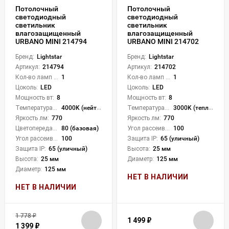
Потолочный
Потолочный
светодиодный
светодиодный
светильник
светильник
влагозащищенный
влагозащищенный
URBANO MINI 214794
URBANO MINI 214702
Бренд:
Lightstar
Бренд:
Lightstar
Артикул:
214794
Артикул:
214702
Кол-во ламп или LED:
1
Кол-во ламп или LED:
1
Цоколь:
LED
Цоколь:
LED
Мощность вт:
8
Мощность вт:
8
Температура света:
4000K (нейтральный)
Температура света:
3000K (теплый)
Яркость лм:
770
Яркость лм:
770
Цветопередача (CRI):
80 (базовая)
Угол рассеивания света °:
100
Угол рассеивания света °:
100
Защита IP:
65 (уличный)
Защита IP:
65 (уличный)
Высота:
25 мм
Высота:
25 мм
Диаметр:
125 мм
Диаметр:
125 мм
НЕТ В НАЛИЧИИ
НЕТ В НАЛИЧИИ
1 778
₽
1 499
₽
1 399
₽