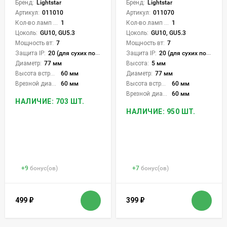
Бренд:
Lightstar
Бренд:
Lightstar
Артикул:
011010
Артикул:
011070
Кол-во ламп или LED:
1
Кол-во ламп или LED:
1
Цоколь:
GU10, GU5.3
Цоколь:
GU10, GU5.3
Мощность вт:
7
Мощность вт:
7
Защита IP:
20 (для сухих пом.)
Защита IP:
20 (для сухих пом.)
Диаметр:
77 мм
Высота:
5 мм
Высота встройки:
60 мм
Диаметр:
77 мм
Врезной диаметр:
60 мм
Высота встройки:
60 мм
Врезной диаметр:
60 мм
НАЛИЧИЕ: 703 ШТ.
НАЛИЧИЕ: 950 ШТ.
+
9
бонус(ов)
+
7
бонус(ов)
499
₽
399
₽