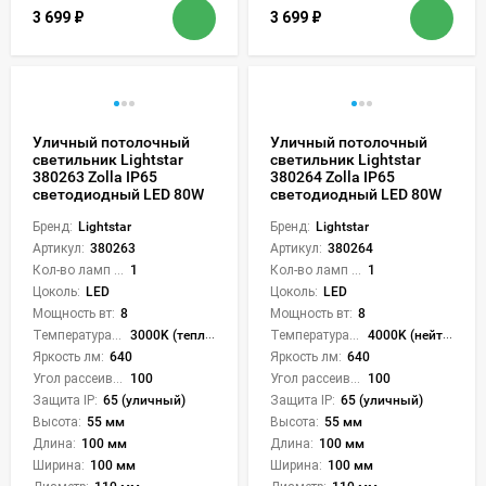
3 699
₽
3 699
₽
Уличный потолочный
Уличный потолочный
светильник Lightstar
светильник Lightstar
380263 Zolla IP65
380264 Zolla IP65
светодиодный LED 80W
светодиодный LED 80W
Бренд:
Lightstar
Бренд:
Lightstar
Артикул:
380263
Артикул:
380264
Кол-во ламп или LED:
1
Кол-во ламп или LED:
1
Цоколь:
LED
Цоколь:
LED
Мощность вт:
8
Мощность вт:
8
Температура света:
3000K (теплый)
Температура света:
4000K (нейтральный)
Яркость лм:
640
Яркость лм:
640
Угол рассеивания света °:
100
Угол рассеивания света °:
100
Защита IP:
65 (уличный)
Защита IP:
65 (уличный)
Высота:
55 мм
Высота:
55 мм
Длина:
100 мм
Длина:
100 мм
Ширина:
100 мм
Ширина:
100 мм