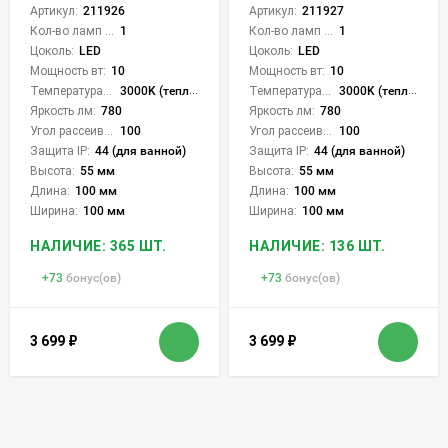
Артикул:
211926
Артикул:
211927
Кол-во ламп или LED:
1
Кол-во ламп или LED:
1
Цоколь:
LED
Цоколь:
LED
Мощность вт:
10
Мощность вт:
10
Температура света:
3000K (теплый)
Температура света:
3000K (теплый)
Яркость лм:
780
Яркость лм:
780
Угол рассеивания света °:
100
Угол рассеивания света °:
100
Защита IP:
44 (для ванной)
Защита IP:
44 (для ванной)
Высота:
55 мм
Высота:
55 мм
Длина:
100 мм
Длина:
100 мм
Ширина:
100 мм
Ширина:
100 мм
НАЛИЧИЕ: 365 ШТ.
НАЛИЧИЕ: 136 ШТ.
+
73
бонус(ов)
+
73
бонус(ов)
3 699
₽
3 699
₽