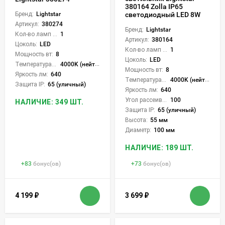
380164 Zolla IP65
Бренд:
Lightstar
светодиодный LED 8W
Артикул:
380274
Бренд:
Lightstar
Кол-во ламп или LED:
1
Артикул:
380164
Цоколь:
LED
Кол-во ламп или LED:
1
Мощность вт:
8
Цоколь:
LED
Температура света:
4000K (нейтральный)
Мощность вт:
8
Яркость лм:
640
Температура света:
4000K (нейтральный)
Защита IP:
65 (уличный)
Яркость лм:
640
Угол рассеивания света °:
100
НАЛИЧИЕ: 349 ШТ.
Защита IP:
65 (уличный)
Высота:
55 мм
Диаметр:
100 мм
НАЛИЧИЕ: 189 ШТ.
+
83
бонус(ов)
+
73
бонус(ов)
4 199
₽
3 699
₽