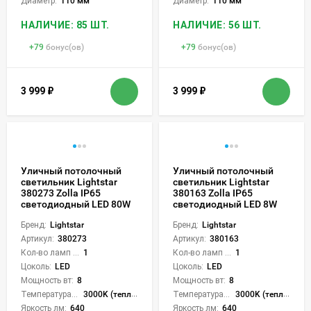
Диаметр:
110 мм
Диаметр:
110 мм
НАЛИЧИЕ: 85 ШТ.
НАЛИЧИЕ: 56 ШТ.
+
79
бонус(ов)
+
79
бонус(ов)
3 999
₽
3 999
₽
Уличный потолочный
Уличный потолочный
светильник Lightstar
светильник Lightstar
380273 Zolla IP65
380163 Zolla IP65
светодиодный LED 80W
светодиодный LED 8W
Бренд:
Lightstar
Бренд:
Lightstar
Артикул:
380273
Артикул:
380163
Кол-во ламп или LED:
1
Кол-во ламп или LED:
1
Цоколь:
LED
Цоколь:
LED
Мощность вт:
8
Мощность вт:
8
Температура света:
3000K (теплый)
Температура света:
3000K (теплый)
Яркость лм:
640
Яркость лм:
640