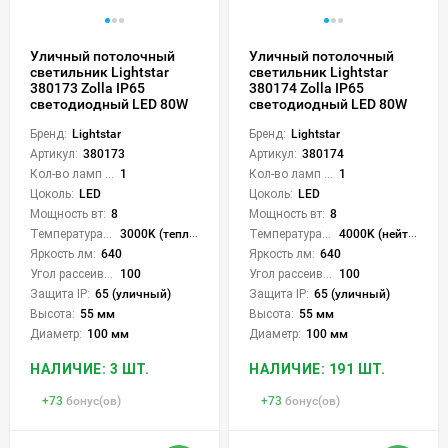
Уличный потолочный
Уличный потолочный
светильник Lightstar
светильник Lightstar
380173 Zolla IP65
380174 Zolla IP65
светодиодный LED 80W
светодиодный LED 80W
Бренд:
Lightstar
Бренд:
Lightstar
Артикул:
380173
Артикул:
380174
Кол-во ламп или LED:
1
Кол-во ламп или LED:
1
Цоколь:
LED
Цоколь:
LED
Мощность вт:
8
Мощность вт:
8
Температура света:
3000K (теплый)
Температура света:
4000K (нейтральный)
Яркость лм:
640
Яркость лм:
640
Угол рассеивания света °:
100
Угол рассеивания света °:
100
Защита IP:
65 (уличный)
Защита IP:
65 (уличный)
Высота:
55 мм
Высота:
55 мм
Диаметр:
100 мм
Диаметр:
100 мм
НАЛИЧИЕ: 3 ШТ.
НАЛИЧИЕ: 191 ШТ.
+
73
бонус(ов)
+
73
бонус(ов)