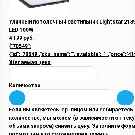
Уличный потолочный светильник Lightstar 2139
LED 100W
4 199 руб.
{"70549":
{"id":"70549","sku_name":"","available":"1","price":"4
Желаемая цена
Количество
Если Вы являетесь юр. лицом или собираетесь
количестве, мы можем (в зависимости от тек
объема запроса) снизить цену. Заполните фор
посмотрим что сможем предложить.