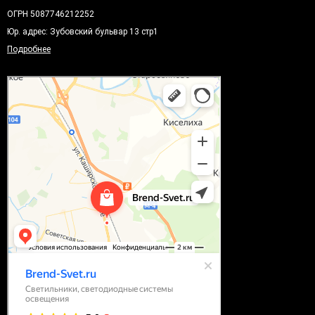
ОГРН 5087746212252
Юр. адрес: Зубовский бульвар 13 стр1
Подробнее