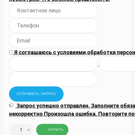
Я соглашаюсь с
условиями обработки
персон
Запрос успешно отправлен.
Заполните обяз
некорректно
Произошла ошибка. Повторите по
-
+
КУПИТЬ