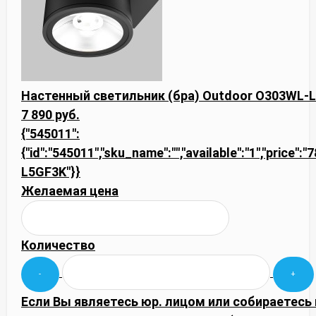
Настенный светильник (бра) Outdoor O303WL-
7 890 руб.
{"545011":
{"id":"545011","sku_name":"","available":"1","price":
L5GF3K"}}
Желаемая цена
Количество
Если Вы являетесь юр. лицом или собираетесь 