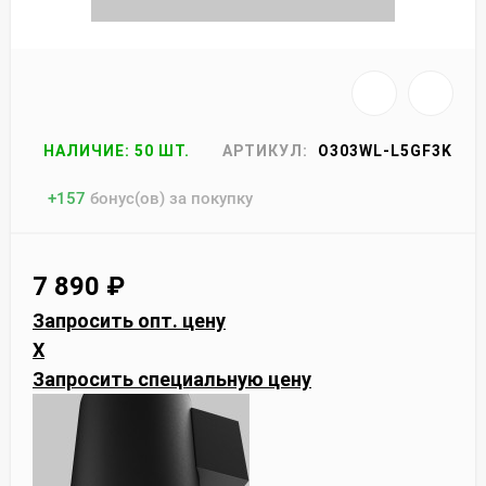
НАЛИЧИЕ: 50 ШТ.
АРТИКУЛ:
O303WL-L5GF3K
+
157
бонус(ов) за покупку
7 890
₽
Запросить опт. цену
X
Запросить специальную цену