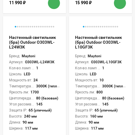
11 990
₽
15 990
₽
Настенный светильник
Настенный светильник
(бра) Outdoor O303WL-
(бра) Outdoor O303WL-
L24W3K
L10GF3K
Бренд:
Maytoni
Бренд:
Maytoni
Артикул:
O303WL-L24W3K
Артикул:
O303WL-L10GF3K
Кол-во ламп или LED:
1
Кол-во ламп или LED:
1
Цоколь:
LED
Цоколь:
LED
Мощность вт:
24
Мощность вт:
10
Температура света:
3000K (теплый)
Температура света:
3000K (теплый)
Яркость лм:
1700
Яркость лм:
800
Цветопередача (CRI):
80 (базовая)
Цветопередача (CRI):
80 (базовая)
Угол рассеивания света °:
145
Угол рассеивания света °:
145
Защита IP:
65 (уличный)
Защита IP:
65 (уличный)
Высота:
240 мм
Высота:
160 мм
Длина:
90 мм
Длина:
90 мм
Ширина:
117 мм
Ширина:
117 мм