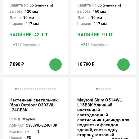
Защита IP:
65 (уличный)
Защита IP:
65 (уличный)
Высота:
120 мм
Высота:
160 мм
Длина:
90 мм
Длина:
90 мм
Ширина:
117 мм
Ширина:
117 мм
НАЛИЧИЕ: 42 ШТ.
НАЛИЧИЕ: 9 ШТ.
+
157
бонус(ов)
+
215
бонус(ов)
7 890
₽
10 790
₽
Настенный светильник
Maytoni Shim O514WL-
(бра) Outdoor O303WL-
L15B3K Уличный
L24GF3K
настенный
светодиодный
Бренд:
Maytoni
светильник-цилиндр для
подсветки фасадов
Артикул:
O303WL-L24GF3K
зданий, свет в одну
Кол-во ламп или LED:
1
сторону, матовый
Цоколь:
LED