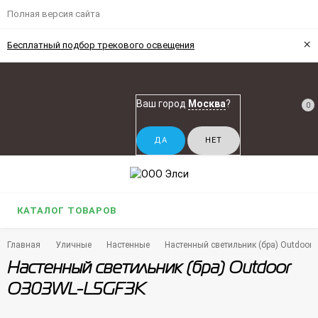
Полная версия сайта
×
Бесплатный подбор трекового освещения
Ваш город
Москва
?
0
КАТАЛОГ ТОВАРОВ
Главная
Уличные
Настенные
Настенный светильник (бра) Outdoor
Настенный светильник (бра) Outdoor
O303WL-L5GF3K