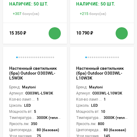
НАЛИЧИЕ: 50 ШТ.
НАЛИЧИЕ: 50 ШТ.
+
307
бонус(ов)
+
215
бонус(ов)
15 350
₽
10 790
₽
Настенный светильник
Настенный светильник
(бра) Outdoor O303WL-
(бра) Outdoor O303WL-
L5W3K
L10W3K
Бренд:
Maytoni
Бренд:
Maytoni
Артикул:
O303WL-L5W3K
Артикул:
O303WL-L10W3K
Кол-во ламп или LED:
1
Кол-во ламп или LED:
1
Цоколь:
LED
Цоколь:
LED
Мощность вт:
5
Мощность вт:
10
Температура света:
3000K (теплый)
Температура света:
3000K (теплый)
Яркость лм:
350
Яркость лм:
800
Цветопередача (CRI):
80 (базовая)
Цветопередача (CRI):
80 (базовая)
Угол рассеивания света °:
75
Угол рассеивания света °:
145