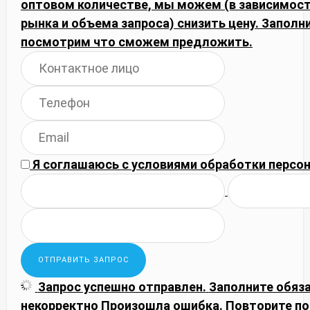
оптовом количестве, мы можем (в зависимос
рынка и объема запроса) снизить цену. Запол
посмотрим что сможем предложить.
Я соглашаюсь с
условиями обработки
персон
Запрос успешно отправлен.
Заполните обяз
некорректно
Произошла ошибка. Повторите по