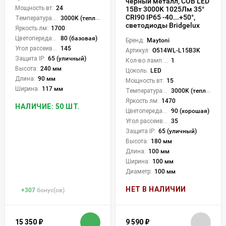
черный металл, COB LED
Мощность вт:
24
15Вт 3000K 1025Лм 35°
CRI90 IP65 -40...+50°,
Температура света:
3000K (теплый)
светодиоды Bridgelux
Яркость лм:
1700
Цветопередача (CRI):
80 (базовая)
Бренд:
Maytoni
Угол рассеивания света °:
145
Артикул:
O514WL-L15B3K
Защита IP:
65 (уличный)
Кол-во ламп или LED:
1
Высота:
240 мм
Цоколь:
LED
Длина:
90 мм
Мощность вт:
15
Ширина:
117 мм
Температура света:
3000K (теплый)
Яркость лм:
1470
НАЛИЧИЕ: 50 ШТ.
Цветопередача (CRI):
90 (хорошая)
Угол рассеивания света °:
35
Защита IP:
65 (уличный)
Высота:
180 мм
Длина:
100 мм
Ширина:
100 мм
Диаметр:
100 мм
НЕТ В НАЛИЧИИ
+
307
бонус(ов)
15 350
₽
9 590
₽