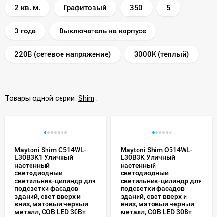
2 кв. м.
Графитовый
350
5
3 года
Выключатель на корпусе
220В (сетевое напряжение)
3000K (теплый)
Товары одной серии
Shim
:
Maytoni Shim O514WL-
Maytoni Shim O514WL-
L30B3K1 Уличный
L30B3K Уличный
настенный
настенный
светодиодный
светодиодный
светильник-цилиндр для
светильник-цилиндр для
подсветки фасадов
подсветки фасадов
зданий, свет вверх и
зданий, свет вверх и
вниз, матовый черный
вниз, матовый черный
металл, COB LED 30Вт
металл, COB LED 30Вт