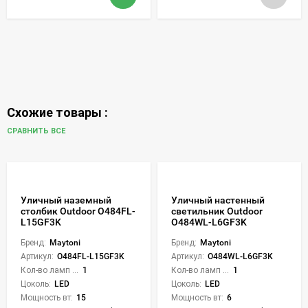
Схожие товары :
СРАВНИТЬ ВСЕ
Уличный наземный
Уличный настенный
столбик Outdoor O484FL-
светильник Outdoor
L15GF3K
O484WL-L6GF3K
Бренд:
Maytoni
Бренд:
Maytoni
Артикул:
O484FL-L15GF3K
Артикул:
O484WL-L6GF3K
Кол-во ламп или LED:
1
Кол-во ламп или LED:
1
Цоколь:
LED
Цоколь:
LED
Мощность вт:
15
Мощность вт:
6