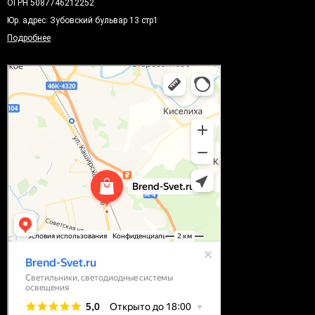
ОГРН 5087746212252
Юр. адрес: Зубовский бульвар 13 стр1
Подробнее