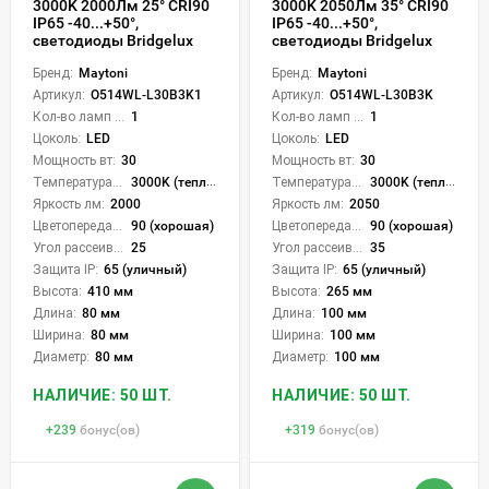
3000K 2000Лм 25° CRI90
3000K 2050Лм 35° CRI90
IP65 -40...+50°,
IP65 -40...+50°,
светодиоды Bridgelux
светодиоды Bridgelux
Бренд:
Maytoni
Бренд:
Maytoni
Артикул:
O514WL-L30B3K1
Артикул:
O514WL-L30B3K
Кол-во ламп или LED:
1
Кол-во ламп или LED:
1
Цоколь:
LED
Цоколь:
LED
Мощность вт:
30
Мощность вт:
30
Температура света:
3000K (теплый)
Температура света:
3000K (теплый)
Яркость лм:
2000
Яркость лм:
2050
Цветопередача (CRI):
90 (хорошая)
Цветопередача (CRI):
90 (хорошая)
Угол рассеивания света °:
25
Угол рассеивания света °:
35
Защита IP:
65 (уличный)
Защита IP:
65 (уличный)
Высота:
410 мм
Высота:
265 мм
Длина:
80 мм
Длина:
100 мм
Ширина:
80 мм
Ширина:
100 мм
Диаметр:
80 мм
Диаметр:
100 мм
НАЛИЧИЕ: 50 ШТ.
НАЛИЧИЕ: 50 ШТ.
+
239
бонус(ов)
+
319
бонус(ов)