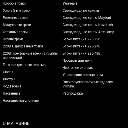
Плоские треки
Уличные
Узкие 5 мм треки
Светодиодные лампы
Ременные треки
Светодиодные ленты Maytoni
Модульные треки
Светодиодные ленты Novotech
Струнные треки
Светодиодные ленты Arte Lamp
Гибкие треки
Блоки питания 220-12В
220В Однофазные треки
Блоки питания 220-24В
220В Трехфазные треки (3 группы
Блоки питания 220-48В
включения)
Профиль для лент
Готовые трековые системы
Неоновые системы
Споты
Управление освещением
Люстры
Электроустановочные изделия
Подвесные
Voltum
Настенные
Распродажа
Настенно-потолочные
О МАГАЗИНЕ