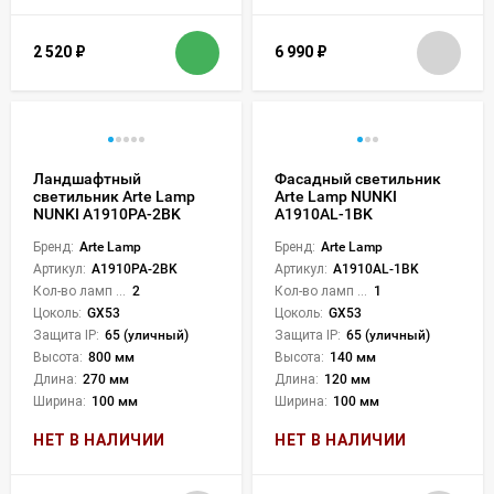
2 520
₽
6 990
₽
Ландшафтный
Фасадный светильник
светильник Arte Lamp
Arte Lamp NUNKI
NUNKI A1910PA-2BK
A1910AL-1BK
Бренд:
Arte Lamp
Бренд:
Arte Lamp
Артикул:
A1910PA-2BK
Артикул:
A1910AL-1BK
Кол-во ламп или LED:
2
Кол-во ламп или LED:
1
Цоколь:
GX53
Цоколь:
GX53
Защита IP:
65 (уличный)
Защита IP:
65 (уличный)
Высота:
800 мм
Высота:
140 мм
Длина:
270 мм
Длина:
120 мм
Ширина:
100 мм
Ширина:
100 мм
НЕТ В НАЛИЧИИ
НЕТ В НАЛИЧИИ