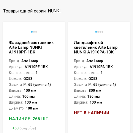
Товары одной серии
NUNKI
:
Фасадный светильник
Ландшафтный
Arte Lamp NUNKI
светильник Arte Lamp
A1910PF-1BK
NUNKI A1910PA-1BK
Бренд:
Arte Lamp
Бренд:
Arte Lamp
Артикул:
A1910PF-1BK
Артикул:
A1910PA-1BK
Кол-во ламп или LED:
1
Кол-во ламп или LED:
1
Цоколь:
GX53
Цоколь:
GX53
Защита IP:
65 (уличный)
Защита IP:
65 (уличный)
Высота:
100 мм
Высота:
800 мм
Длина:
100 мм
Длина:
180 мм
Ширина:
100 мм
Ширина:
100 мм
Диаметр:
100 мм
НЕТ В НАЛИЧИИ
НАЛИЧИЕ: 265 ШТ.
+
50
бонус(ов)