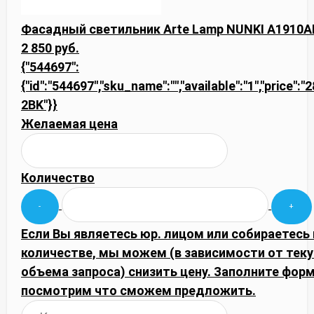
Фасадный светильник Arte Lamp NUNKI A1910A
2 850 руб.
{"544697":
{"id":"544697","sku_name":"","available":"1","price":
2BK"}}
Желаемая цена
Количество
Если Вы являетесь юр. лицом или собираетесь
количестве, мы можем (в зависимости от тек
объема запроса) снизить цену. Заполните фор
посмотрим что сможем предложить.