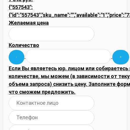
{"557543":
{"id":"557543","sku_name":"","available":"1","price":
Желаемая цена
Количество
Если Вы являетесь юр. лицом или собираетесь
количестве, мы можем (в зависимости от тек
объема запроса) снизить цену. Заполните фор
что сможем предложить.