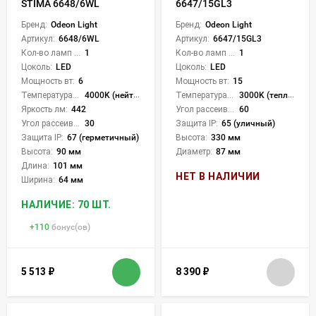
STIMA 6648/6WL
6647/15GL3
Бренд:
Odeon Light
Бренд:
Odeon Light
Артикул:
6648/6WL
Артикул:
6647/15GL3
Кол-во ламп или LED:
1
Кол-во ламп или LED:
1
Цоколь:
LED
Цоколь:
LED
Мощность вт:
6
Мощность вт:
15
Температура света:
4000K (нейтральный)
Температура света:
3000K (теплый)
Яркость лм:
442
Угол рассеивания света °:
60
Угол рассеивания света °:
30
Защита IP:
65 (уличный)
Защита IP:
67 (герметичный)
Высота:
330 мм
Высота:
90 мм
Диаметр:
87 мм
Длина:
101 мм
НЕТ В НАЛИЧИИ
Ширина:
64 мм
НАЛИЧИЕ: 70 ШТ.
+
110
бонус(ов)
5 513
₽
8 390
₽