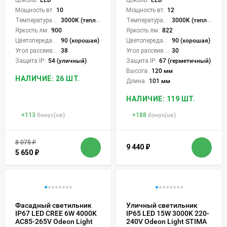
Мощность вт:
10
Мощность вт:
12
Температура света:
3000K (теплый)
Температура света:
3000K (теплый)
Яркость лм:
900
Яркость лм:
822
Цветопередача (CRI):
90 (хорошая)
Цветопередача (CRI):
90 (хорошая)
Угол рассеивания света °:
38
Угол рассеивания света °:
30
Защита IP:
54 (уличный)
Защита IP:
67 (герметичный)
Высота:
120 мм
НАЛИЧИЕ: 26 ШТ.
Длина:
101 мм
НАЛИЧИЕ: 119 ШТ.
+
113
бонус(ов)
+
188
бонус(ов)
8 075
₽
9 440
₽
5 650
₽
Фасадный светильник
Уличный светильник
IP67 LED CREE 6W 4000K
IP65 LED 15W 3000K 220-
AC85-265V Odeon Light
240V Odeon Light STIMA