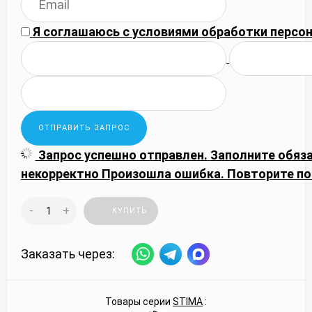
Я соглашаюсь с
условиями обработки
персон
Запрос успешно отправлен.
Заполните обяз
некорректно
Произошла ошибка. Повторите по
-
+
КУПИТЬ
Заказать через:
Товары серии
STIMA
: