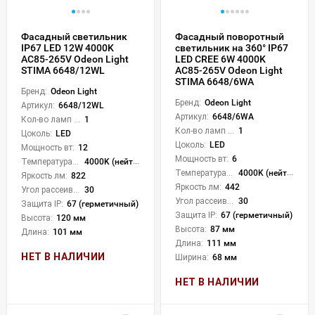
Фасадный светильник
Фасадный поворотный
IP67 LED 12W 4000K
светильник на 360° IP67
AC85-265V Odeon Light
LED CREE 6W 4000K
STIMA 6648/12WL
AC85-265V Odeon Light
STIMA 6648/6WA
Бренд:
Odeon Light
Бренд:
Odeon Light
Артикул:
6648/12WL
Артикул:
6648/6WA
Кол-во ламп или LED:
1
Кол-во ламп или LED:
1
Цоколь:
LED
Цоколь:
LED
Мощность вт:
12
Мощность вт:
6
Температура света:
4000K (нейтральный)
Температура света:
4000K (нейтральный)
Яркость лм:
822
Яркость лм:
442
Угол рассеивания света °:
30
Угол рассеивания света °:
30
Защита IP:
67 (герметичный)
Защита IP:
67 (герметичный)
Высота:
120 мм
Высота:
87 мм
Длина:
101 мм
Длина:
111 мм
НЕТ В НАЛИЧИИ
Ширина:
68 мм
НЕТ В НАЛИЧИИ