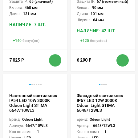
Защита IP:
65 (уличный)
Защита IP:
67 (герметичный)
Высота:
460 мм
Высота:
90 мм
Длина:
131 мм
Длина:
101 мм
Ширина:
64 мм
НАЛИЧИЕ: 7 ШТ.
НАЛИЧИЕ: 42 ШТ.
+
140
бонус(ов)
+
125
бонус(ов)
7 025
₽
6 290
₽
Настенный светильник
Фасадный светильник
IP54 LED 10W 3000K
IP67 LED 12W 3000K
Odeon Light STIMA
Odeon Light STIMA
6647/10WL3
6648/12WL3
Бренд:
Odeon Light
Бренд:
Odeon Light
Артикул:
6647/10WL3
Артикул:
6648/12WL3
Кол-во ламп или LED:
1
Кол-во ламп или LED:
1
Цоколь:
LED
Цоколь:
LED