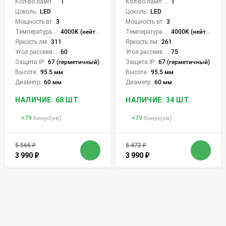
Кол-во ламп или LED:
1
Кол-во ламп или LED:
1
Цоколь:
LED
Цоколь:
LED
Мощность вт:
3
Мощность вт:
3
Температура света:
4000K (нейтральный)
Температура света:
4000K (нейтральный)
Яркость лм:
311
Яркость лм:
261
Угол рассеивания света °:
60
Угол рассеивания света °:
75
Защита IP:
67 (герметичный)
Защита IP:
67 (герметичный)
Высота:
95.5 мм
Высота:
95.5 мм
Диаметр:
60 мм
Диаметр:
60 мм
НАЛИЧИЕ: 68 ШТ.
НАЛИЧИЕ: 34 ШТ.
+
79
бонус(ов)
+
79
бонус(ов)
5 566
₽
5 472
₽
3 990
₽
3 990
₽