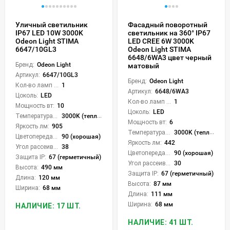
Уличный светильник
Фасадный поворотный
IP67 LED 10W 3000K
светильник на 360° IP67
Odeon Light STIMA
LED CREE 6W 3000K
6647/10GL3
Odeon Light STIMA
6648/6WA3 цвет черный
Бренд:
Odeon Light
матовый
Артикул:
6647/10GL3
Бренд:
Odeon Light
Кол-во ламп или LED:
1
Артикул:
6648/6WA3
Цоколь:
LED
Кол-во ламп или LED:
1
Мощность вт:
10
Цоколь:
LED
Температура света:
3000K (теплый)
Мощность вт:
6
Яркость лм:
905
Температура света:
3000K (теплый)
Цветопередача (CRI):
90 (хорошая)
Яркость лм:
442
Угол рассеивания света °:
38
Цветопередача (CRI):
90 (хорошая)
Защита IP:
67 (герметичный)
Угол рассеивания света °:
30
Высота:
490 мм
Защита IP:
67 (герметичный)
Длина:
120 мм
Высота:
87 мм
Ширина:
68 мм
Длина:
111 мм
Ширина:
68 мм
НАЛИЧИЕ: 17 ШТ.
НАЛИЧИЕ: 41 ШТ.