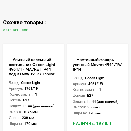
Схожие товары :
СРАВНИТЬ ВСЕ
Уличный наземный
Настенный фонарь
светильник Odeon Light
уличный Mavret 4961/1W
4961/1F MAVRET IP44
IP44
под лампу 1xE27 1*60W
Бренд:
Odeon Light
Бренд:
Odeon Light
Артикул:
4961/1W
Артикул:
4961/1F
Кол-во ламп или LED:
1
Кол-во ламп или LED:
1
Цоколь:
E27
Цоколь:
E27
Защита IP:
44 (для ванной)
Защита IP:
44 (для ванной)
Высота:
356 мм
Высота:
1076 мм
Ширина:
170 мм
Длина:
230 мм
НАЛИЧИЕ: 197 ШТ.
Ширина:
170 мм