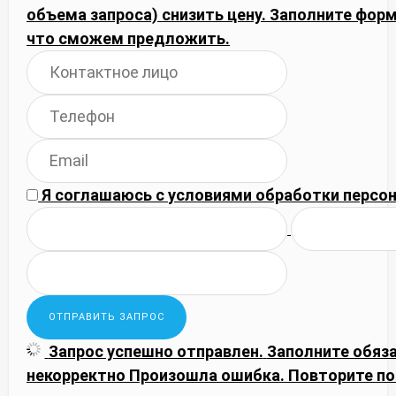
объема запроса) снизить цену. Заполните фор
что сможем предложить.
Я соглашаюсь с
условиями обработки
персон
Запрос успешно отправлен.
Заполните обяз
некорректно
Произошла ошибка. Повторите по