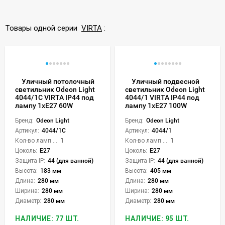
Товары одной серии
VIRTA
:
Уличный потолочный
Уличный подвесной
светильник Odeon Light
светильник Odeon Light
4044/1C VIRTA IP44 под
4044/1 VIRTA IP44 под
лампу 1xE27 60W
лампу 1xE27 100W
Бренд:
Odeon Light
Бренд:
Odeon Light
Артикул:
4044/1C
Артикул:
4044/1
Кол-во ламп или LED:
1
Кол-во ламп или LED:
1
Цоколь:
E27
Цоколь:
E27
Защита IP:
44 (для ванной)
Защита IP:
44 (для ванной)
Высота:
183 мм
Высота:
405 мм
Длина:
280 мм
Длина:
280 мм
Ширина:
280 мм
Ширина:
280 мм
Диаметр:
280 мм
Диаметр:
280 мм
НАЛИЧИЕ: 77 ШТ.
НАЛИЧИЕ: 95 ШТ.