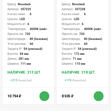
Бренд:
Novotech
Бренд:
Novotech
Артикул:
357225
Артикул:
357228
Кол-во ламп или LED:
6
Кол-во ламп или LED:
6
Цоколь:
LED
Цоколь:
LED
Мощность вт:
6
Мощность вт:
6
Температура света:
4000K (нейтральный)
Температура света:
4000K (нейтральный)
Яркость лм:
720
Яркость лм:
720
Цветопередача (CRI):
80 (базовая)
Цветопередача (CRI):
80 (базовая)
Угол рассеивания света °:
60
Угол рассеивания света °:
60
Защита IP:
54 (уличный)
Защита IP:
54 (уличный)
Высота:
84 мм
Высота:
172 мм
Длина:
281 мм
Длина:
71 мм
Ширина:
111 мм
Ширина:
115 мм
НАЛИЧИЕ: 313 ШТ.
НАЛИЧИЕ: 318 ШТ.
+
215
бонус(ов)
+
170
бонус(ов)
10 794
₽
8 505
₽