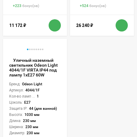
+
223
бонус(ов)
+
524
бонус(ов)
11 172
₽
26 240
₽
Уличный наземный
светильник Odeon Light
4044/1F VIRTA IP44 под
лампу 1xE27 60W
Бренд:
Odeon Light
Артикул:
4044/1F
Кол-во ламп или LED:
1
Цоколь:
E27
Защита IP:
44 (для ванной)
Высота:
1030 мм
Длина:
230 мм
Ширина:
230 мм
Диаметр:
230 мм