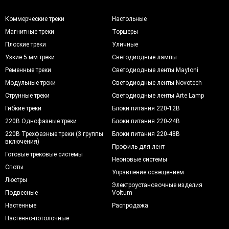
Коммерческие треки
Настольные
Магнитные треки
Торшеры
Плоские треки
Уличные
Узкие 5 мм треки
Светодиодные лампы
Ременные треки
Светодиодные ленты Maytoni
Модульные треки
Светодиодные ленты Novotech
Струнные треки
Светодиодные ленты Arte Lamp
Гибкие треки
Блоки питания 220-12В
220В Однофазные треки
Блоки питания 220-24В
220В Трехфазные треки (3 группы
Блоки питания 220-48В
включения)
Профиль для лент
Готовые трековые системы
Неоновые системы
Споты
Управление освещением
Люстры
Электроустановочные изделия
Подвесные
Voltum
Настенные
Распродажа
Настенно-потолочные