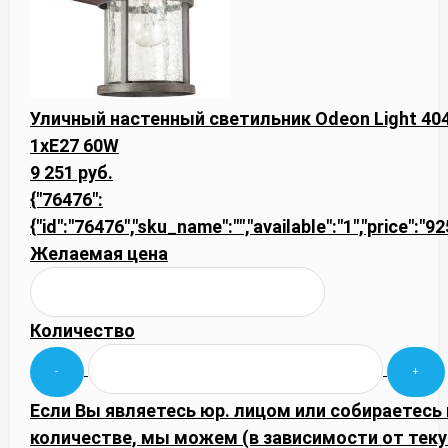
Уличный настенный светильник Odeon Light 404
1xE27 60W
9 251 руб.
{"76476":
{"id":"76476","sku_name":"","available":"1","price":"
Желаемая цена
Количество
Если Вы являетесь юр. лицом или собираетесь
количестве, мы можем (в зависимости от тек