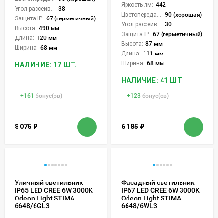
Яркость лм:
442
Угол рассеивания света °:
38
Цветопередача (CRI):
90 (хорошая)
Защита IP:
67 (герметичный)
Угол рассеивания света °:
30
Высота:
490 мм
Защита IP:
67 (герметичный)
Длина:
120 мм
Высота:
87 мм
Ширина:
68 мм
Длина:
111 мм
Ширина:
68 мм
НАЛИЧИЕ: 17 ШТ.
НАЛИЧИЕ: 41 ШТ.
+
161
бонус(ов)
+
123
бонус(ов)
8 075
₽
6 185
₽
Уличный светильник
Фасадный светильник
IP65 LED CREE 6W 3000K
IP67 LED CREE 6W 3000K
Odeon Light STIMA
Odeon Light STIMA
6648/6GL3
6648/6WL3