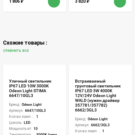
1 806
₽
3 820
₽
Схожие товары :
СРАВНИТЬ ВСЕ
Уличный светильник
Встраиваемый
IP67 LED 10W 3000K
грунтовый светильник
Odeon Light STIMA
IP67 LED 3W 4000K
6647/10GL3
12V/24V Odeon Light
WALD (нужен драйвер
Бренд:
Odeon Light
357781/357782)
6662/3GL3
Артикул:
6647/10GL3
Кол-во ламп или LED:
1
Бренд:
Odeon Light
Цоколь:
LED
Артикул:
6662/3GL3
Мощность вт:
10
Кол-во ламп или LED:
1
Температура света:
3000K (теплый)