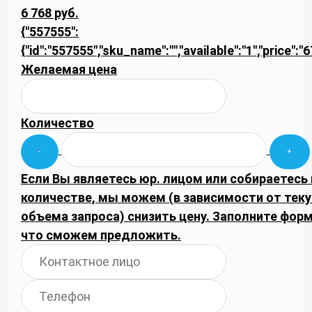
6 768 руб.
{"557555":
{"id":"557555","sku_name":"","available":"1","price":
Желаемая цена
Количество
Если Вы являетесь юр. лицом или собираетесь
количестве, мы можем (в зависимости от тек
объема запроса) снизить цену. Заполните фор
что сможем предложить.