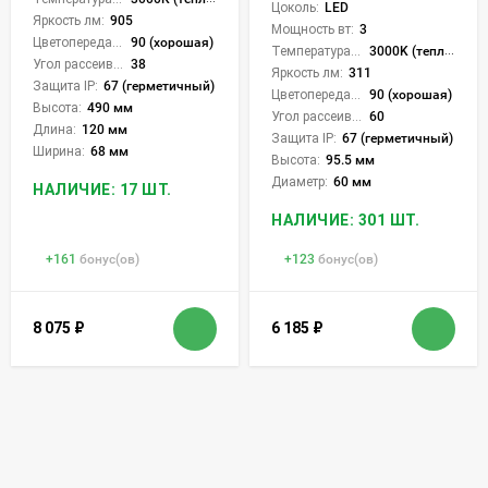
Цоколь:
LED
Яркость лм:
905
Мощность вт:
3
Цветопередача (CRI):
90 (хорошая)
Температура света:
3000K (теплый)
Угол рассеивания света °:
38
Яркость лм:
311
Защита IP:
67 (герметичный)
Цветопередача (CRI):
90 (хорошая)
Высота:
490 мм
Угол рассеивания света °:
60
Длина:
120 мм
Защита IP:
67 (герметичный)
Ширина:
68 мм
Высота:
95.5 мм
Диаметр:
60 мм
НАЛИЧИЕ: 17 ШТ.
НАЛИЧИЕ: 301 ШТ.
+
161
бонус(ов)
+
123
бонус(ов)
8 075
₽
6 185
₽