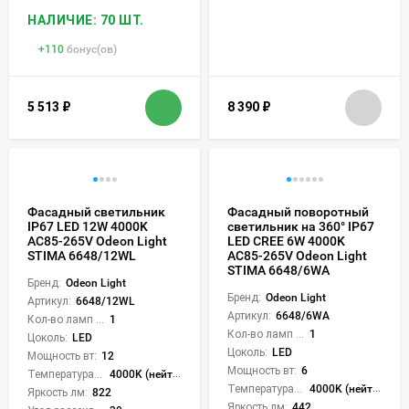
НАЛИЧИЕ: 70 ШТ.
+
110
бонус(ов)
5 513
₽
8 390
₽
Фасадный светильник
Фасадный поворотный
IP67 LED 12W 4000K
светильник на 360° IP67
AC85-265V Odeon Light
LED CREE 6W 4000K
STIMA 6648/12WL
AC85-265V Odeon Light
STIMA 6648/6WA
Бренд:
Odeon Light
Бренд:
Odeon Light
Артикул:
6648/12WL
Артикул:
6648/6WA
Кол-во ламп или LED:
1
Кол-во ламп или LED:
1
Цоколь:
LED
Цоколь:
LED
Мощность вт:
12
Мощность вт:
6
Температура света:
4000K (нейтральный)
Температура света:
4000K (нейтральный)
Яркость лм:
822
Яркость лм:
442