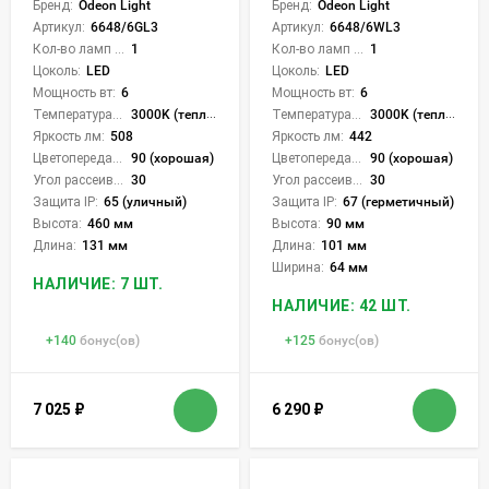
Бренд:
Odeon Light
Бренд:
Odeon Light
Артикул:
6648/6GL3
Артикул:
6648/6WL3
Кол-во ламп или LED:
1
Кол-во ламп или LED:
1
Цоколь:
LED
Цоколь:
LED
Мощность вт:
6
Мощность вт:
6
Температура света:
3000K (теплый)
Температура света:
3000K (теплый)
Яркость лм:
508
Яркость лм:
442
Цветопередача (CRI):
90 (хорошая)
Цветопередача (CRI):
90 (хорошая)
Угол рассеивания света °:
30
Угол рассеивания света °:
30
Защита IP:
65 (уличный)
Защита IP:
67 (герметичный)
Высота:
460 мм
Высота:
90 мм
Длина:
131 мм
Длина:
101 мм
Ширина:
64 мм
НАЛИЧИЕ: 7 ШТ.
НАЛИЧИЕ: 42 ШТ.
+
140
бонус(ов)
+
125
бонус(ов)
7 025
₽
6 290
₽