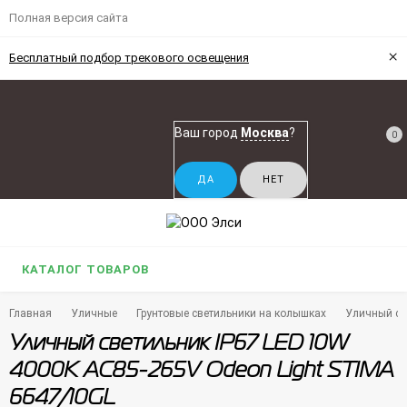
Полная версия сайта
×
Бесплатный подбор трекового освещения
Ваш город
Москва
?
0
КАТАЛОГ ТОВАРОВ
Главная
Уличные
Грунтовые светильники на колышках
Уличный св
Уличный светильник IP67 LED 10W
4000K AC85-265V Odeon Light STIMA
6647/10GL