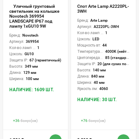
Уличный грунтовый
Спот Arte Lamp A2220PL-
3WH
светильник на колышке
Novotech 369954
Бренд:
Arte Lamp
LANDSCAPE IP67 под
лампу 1xGU10 9W
Артикул:
A2220PL-3WH
Кол-во ламп или LED:
1
Бренд:
Novotech
Цоколь:
LED
Артикул:
369954
Мощность вт:
44
Кол-во ламп или LED:
1
Температура света:
4000K (нейтральный)
Цоколь:
GU10
Цветопередача (CRI):
85 (стандартная)
Защита IP:
67 (герметичный)
Защита IP:
20 (для сухих пом.)
Высота:
349 мм
Высота:
140 мм
Длина:
129 мм
Длина:
840 мм
Ширина:
100 мм
Ширина:
40 мм
Яркость лм:
4060
НАЛИЧИЕ: 1609 ШТ.
НАЛИЧИЕ: 30 ШТ.
+
36
бонус(ов)
+
76
бонус(ов)