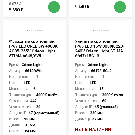
8 075
₽
9 440
₽
5 650
₽
Фасадный светильник
Уличный светильник
IP67 LED CREE 6W 4000K
IP65 LED 15W 3000K 220-
AC85-265V Odeon Light
240V Odeon Light STIMA
STIMA 6648/6WL
6647/15GL3
Бренд:
Odeon Light
Бренд:
Odeon Light
Артикул:
6648/6WL
Артикул:
6647/15GL3
Кол-во ламп или LED:
1
Кол-во ламп или LED:
1
Цоколь:
LED
Цоколь:
LED
Мощность вт:
6
Мощность вт:
15
Температура света:
4000K (нейтральный)
Температура света:
3000K (теплый)
Яркость лм:
442
Угол рассеивания света °:
60
Угол рассеивания света °:
30
Защита IP:
65 (уличный)
Защита IP:
67 (герметичный)
Высота:
330 мм
Высота:
90 мм
Диаметр:
87 мм
Длина:
101 мм
НЕТ В НАЛИЧИИ
Ширина:
64 мм