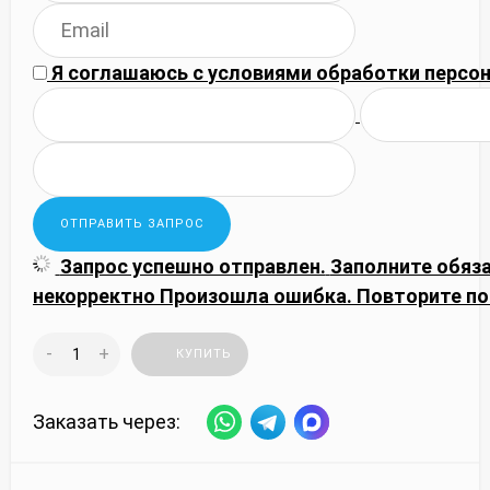
Я соглашаюсь с
условиями обработки
персон
Запрос успешно отправлен.
Заполните обяз
некорректно
Произошла ошибка. Повторите по
-
+
КУПИТЬ
Заказать через: