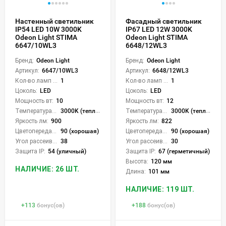
Настенный светильник
Фасадный светильник
IP54 LED 10W 3000K
IP67 LED 12W 3000K
Odeon Light STIMA
Odeon Light STIMA
6647/10WL3
6648/12WL3
Бренд:
Odeon Light
Бренд:
Odeon Light
Артикул:
6647/10WL3
Артикул:
6648/12WL3
Кол-во ламп или LED:
1
Кол-во ламп или LED:
1
Цоколь:
LED
Цоколь:
LED
Мощность вт:
10
Мощность вт:
12
Температура света:
3000K (теплый)
Температура света:
3000K (теплый)
Яркость лм:
900
Яркость лм:
822
Цветопередача (CRI):
90 (хорошая)
Цветопередача (CRI):
90 (хорошая)
Угол рассеивания света °:
38
Угол рассеивания света °:
30
Защита IP:
54 (уличный)
Защита IP:
67 (герметичный)
Высота:
120 мм
НАЛИЧИЕ: 26 ШТ.
Длина:
101 мм
НАЛИЧИЕ: 119 ШТ.
+
113
бонус(ов)
+
188
бонус(ов)