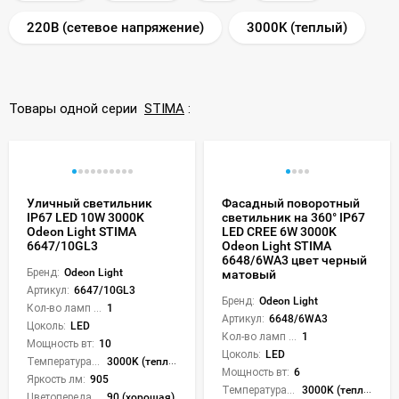
220В (сетевое напряжение)
3000K (теплый)
Товары одной серии
STIMA
:
Уличный светильник
Фасадный поворотный
IP67 LED 10W 3000K
светильник на 360° IP67
Odeon Light STIMA
LED CREE 6W 3000K
6647/10GL3
Odeon Light STIMA
6648/6WA3 цвет черный
Бренд:
Odeon Light
матовый
Артикул:
6647/10GL3
Бренд:
Odeon Light
Кол-во ламп или LED:
1
Артикул:
6648/6WA3
Цоколь:
LED
Кол-во ламп или LED:
1
Мощность вт:
10
Цоколь:
LED
Температура света:
3000K (теплый)
Мощность вт:
6
Яркость лм:
905
Температура света:
3000K (теплый)
Цветопередача (CRI):
90 (хорошая)