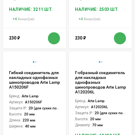
НАЛИЧИЕ: 3211 ШТ.
НАЛИЧИЕ: 2503 ШТ.
+
4
бонус(ов)
+
4
бонус(ов)
230
₽
230
₽
Гибкий соединитель для
Г-образный соединитель
накладных однофазных
для накладных
шинопроводов Arte Lamp
однофазных
A150206F
шинопроводов Arte Lamp
A120206L
Бренд:
Arte Lamp
Бренд:
Arte Lamp
Артикул:
A150206F
Артикул:
A120206L
Защита IP:
20 (для сухих пом.)
Защита IP:
20 (для сухих пом.)
Высота:
20 мм
Высота:
20 мм
Длина:
220 мм
Диаметр:
70 мм
Ширина:
40 мм