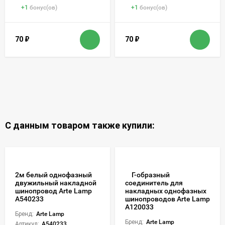
+
1
бонус(ов)
+
1
бонус(ов)
70
₽
70
₽
С данным товаром также купили:
2м белый однофазный
Г-образный
двужильный накладной
соединитель для
шинопровод Arte Lamp
накладных однофазных
A540233
шинопроводов Arte Lamp
A120033
Бренд:
Arte Lamp
Бренд:
Arte Lamp
Артикул:
A540233