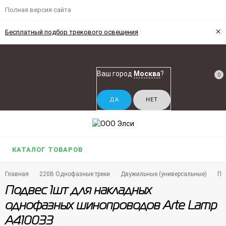
Полная версия сайта
×
Бесплатный подбор трекового освещения
Ваш город
Москва
?
0
КАТАЛОГ ТОВАРОВ
Главная
220В Однофазные треки
Двужильные (универсальные)
По
Подвес 1шт для накладных
однофазных шинопроводов Arte Lamp
A410033