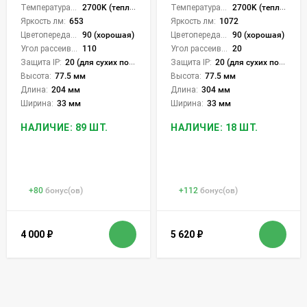
Температура света:
2700K (теплый), 3200K (теплый), 4000K (нейтральный), CCT механическое переключение
Температура света:
2700K (теплый), 3200K (теплый), 4000K (нейтральный), CCT механическое переключение
Яркость лм:
653
Яркость лм:
1072
Цветопередача (CRI):
90 (хорошая)
Цветопередача (CRI):
90 (хорошая)
Угол рассеивания света °:
110
Угол рассеивания света °:
20
Защита IP:
20 (для сухих пом.)
Защита IP:
20 (для сухих пом.)
Высота:
77.5 мм
Высота:
77.5 мм
Длина:
204 мм
Длина:
304 мм
Ширина:
33 мм
Ширина:
33 мм
НАЛИЧИЕ: 89 ШТ.
НАЛИЧИЕ: 18 ШТ.
+
80
бонус(ов)
+
112
бонус(ов)
4 000
₽
5 620
₽