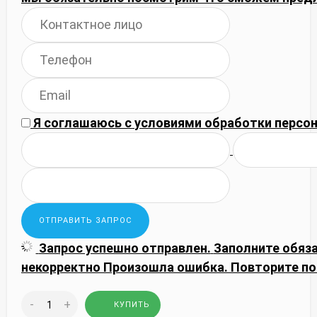
Я соглашаюсь с
условиями обработки
персон
Запрос успешно отправлен.
Заполните обяз
некорректно
Произошла ошибка. Повторите по
-
+
КУПИТЬ