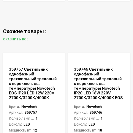
Схожие товары :
СРАВНИТЬ ВСЕ
359757 Светильник
359746 Светильник
однофазный
однофазный
трехжильный трековый
трехжильный трековый
с переключ. цв.
с переключ. цв.
температуры Novotech
температуры Novotech
EOS IP20 LED 12W 220V
IP20 LED 18W 220V
2700К/3200К/4000К
2700К/3200К/4000К EOS
Бренд:
Novotech
Бренд:
Novotech
Артикул:
359757
Артикул:
359746
Кол-во ламп или LED:
1
Кол-во ламп или LED:
1
Цоколь:
LED
Цоколь:
LED
Мощность вт:
12
Мощность вт:
18