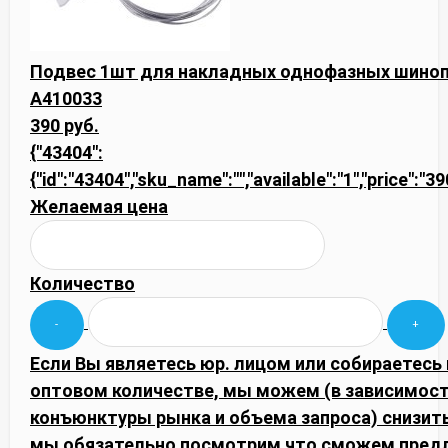
Подвес 1шт для накладных однофазных шиноп
A410033
390 руб.
{"43404":
{"id":"43404","sku_name":"","available":"1","price":"3
Желаемая цена
Количество
Если Вы являетесь юр. лицом или собираетесь 
оптовом количестве, мы можем (в зависимост
конъюнктуры рынка и объема запроса) снизить
мы обязательно посмотрим что сможем пред