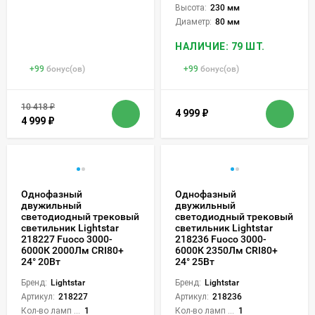
Высота:
230 мм
Диаметр:
80 мм
НАЛИЧИЕ: 79 ШТ.
+
99
бонус(ов)
+
99
бонус(ов)
10 418
₽
4 999
₽
4 999
₽
Однофазный
Однофазный
двужильный
двужильный
светодиодный трековый
светодиодный трековый
светильник Lightstar
светильник Lightstar
218227 Fuoco 3000-
218236 Fuoco 3000-
6000К 2000Лм CRI80+
6000К 2350Лм CRI80+
24° 20Вт
24° 25Вт
Бренд:
Lightstar
Бренд:
Lightstar
Артикул:
218227
Артикул:
218236
Кол-во ламп или LED:
1
Кол-во ламп или LED:
1