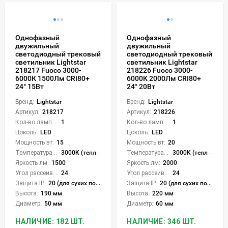
Однофазный
Однофазный
двужильный
двужильный
светодиодный трековый
светодиодный трековый
светильник Lightstar
светильник Lightstar
218217 Fuoco 3000-
218226 Fuoco 3000-
6000К 1500Лм CRI80+
6000К 2000Лм CRI80+
24° 15Вт
24° 20Вт
Бренд:
Lightstar
Бренд:
Lightstar
Артикул:
218217
Артикул:
218226
Кол-во ламп или LED:
1
Кол-во ламп или LED:
1
Цоколь:
LED
Цоколь:
LED
Мощность вт:
15
Мощность вт:
20
Температура света:
3000K (теплый), 6000K (холодный), CCT механическое переключение
Температура света:
3000K (теплый), 6000K (холодный), CCT механическое переключение
Яркость лм:
1500
Яркость лм:
2000
Угол рассеивания света °:
24
Угол рассеивания света °:
24
Защита IP:
20 (для сухих пом.)
Защита IP:
20 (для сухих пом.)
Высота:
190 мм
Высота:
220 мм
Диаметр:
50 мм
Диаметр:
60 мм
НАЛИЧИЕ: 182 ШТ.
НАЛИЧИЕ: 346 ШТ.