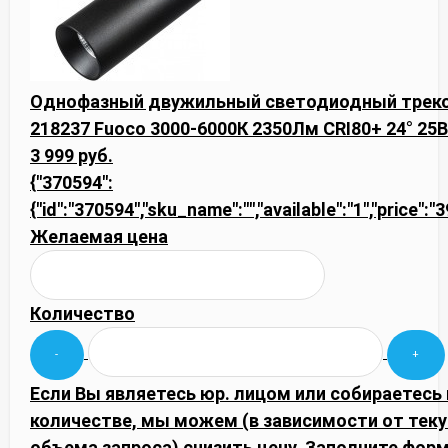
Однофазный двужильный светодиодный треков
218237 Fuoco 3000-6000К 2350Лм CRI80+ 24° 25
3 999 руб.
{"370594":
{"id":"370594","sku_name":"","available":"1","price":
Желаемая цена
Количество
Если Вы являетесь юр. лицом или собираетесь
количестве, мы можем (в зависимости от тек
объема запроса) снизить цену. Заполните фор