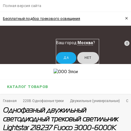
Полная версия сайта
×
Бесплатный подбор трекового освещения
Ваш город
Москва
?
0
КАТАЛОГ ТОВАРОВ
Главная
220В Однофазные треки
Двужильные (универсальные)
Од
Однофазный двужильный
светодиодный трековый светильник
Lightstar 218237 Fuoco 3000-6000К