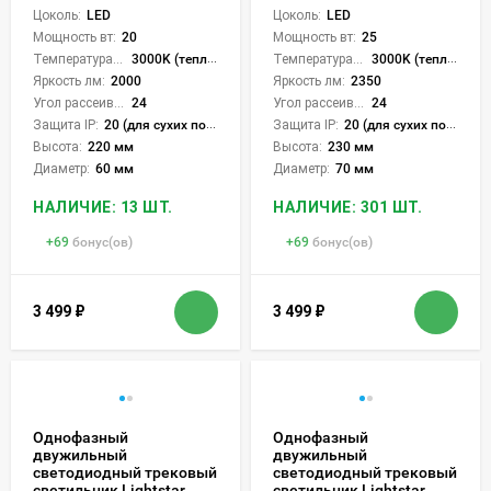
Цоколь:
LED
Цоколь:
LED
Мощность вт:
20
Мощность вт:
25
Температура света:
3000K (теплый), 6000K (холодный), CCT механическое переключение
Температура света:
3000K (теплый), 6000K (холодный), CCT механическое переключение
Яркость лм:
2000
Яркость лм:
2350
Угол рассеивания света °:
24
Угол рассеивания света °:
24
Защита IP:
20 (для сухих пом.)
Защита IP:
20 (для сухих пом.)
Высота:
220 мм
Высота:
230 мм
Диаметр:
60 мм
Диаметр:
70 мм
НАЛИЧИЕ: 13 ШТ.
НАЛИЧИЕ: 301 ШТ.
+
69
бонус(ов)
+
69
бонус(ов)
3 499
₽
3 499
₽
Однофазный
Однофазный
двужильный
двужильный
светодиодный трековый
светодиодный трековый
светильник Lightstar
светильник Lightstar