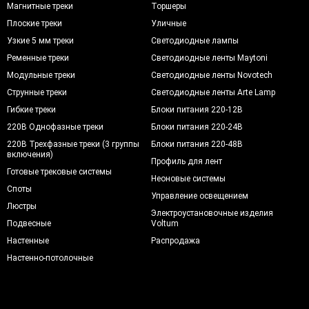
Магнитные треки
Торшеры
Плоские треки
Уличные
Узкие 5 мм треки
Светодиодные лампы
Ременные треки
Светодиодные ленты Maytoni
Модульные треки
Светодиодные ленты Novotech
Струнные треки
Светодиодные ленты Arte Lamp
Гибкие треки
Блоки питания 220-12В
220В Однофазные треки
Блоки питания 220-24В
220В Трехфазные треки (3 группы
Блоки питания 220-48В
включения)
Профиль для лент
Готовые трековые системы
Неоновые системы
Споты
Управление освещением
Люстры
Электроустановочные изделия
Подвесные
Voltum
Настенные
Распродажа
Настенно-потолочные