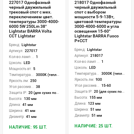
227017 Однофазный
218017 Однофазный
черный двужильный
черный двужильный
трековый спот с мех.
спот с выбором
переключением цвет.
мощности 5-9-13Вт,
температуры 3000-4000-
цветовой температуры
6000 5W 250Lm 38°
3000-4000-6000 и угла
Lightstar BARRA Volta
освещения 15-60°
CCT Lightstar
Lightstar BARRA Fuoco
P+CCT
Бренд:
Lightstar
Бренд:
Lightstar
Артикул:
227017
Артикул:
218017
Кол-во ламп или LED:
1
Кол-во ламп или LED:
1
Цоколь:
LED
Цоколь:
LED
Мощность вт:
5
Температура света:
3000K (теплый), 4000K (нейтральный), 6000K (холодный), CCT механическое переключение
Температура света:
3000K (теплый), 4000K (нейтральный), 6000K (холодный), CCT механическое переключение
Яркость лм:
930
Яркость лм:
250
Угол рассеивания света °:
15-60
Угол рассеивания света °:
38
Защита IP:
20 (для сухих пом.)
Защита IP:
20 (для сухих пом.)
Высота:
155 мм
Высота:
130 мм
Длина:
123 мм
Длина:
41 мм
Ширина:
51 мм
Ширина:
41 мм
Диаметр:
51 мм
Диаметр:
41 мм
НАЛИЧИЕ: 25 ШТ.
НАЛИЧИЕ: 95 ШТ.