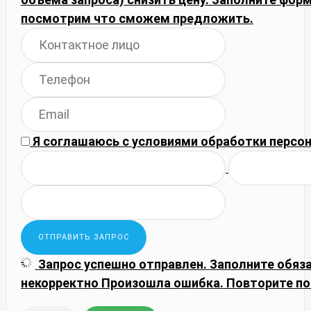
посмотрим что сможем предложить.
Я соглашаюсь с
условиями обработки
персон
Запрос успешно отправлен.
Заполните обяз
некорректно
Произошла ошибка. Повторите по