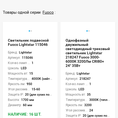
Товары одной серии
Fuoco
:
Светильник подвесной
Однофазный
Fuoco Lightstar 115046
двужильный
светодиодный трековый
Бренд:
Lightstar
светильник Lightstar
218247 Fuoco 3000-
Артикул:
115046
6000К 3200Лм CRI80+
Кол-во ламп или LED:
1
24° 35Вт
Цоколь:
LED
Мощность вт:
15
Бренд:
Lightstar
Температура света:
4000K (нейтральный)
Артикул:
218247
Яркость лм:
950
Кол-во ламп или LED:
1
Угол рассеивания света °:
15-60
Цоколь:
LED
Защита IP:
20 (для сухих пом.)
Мощность вт:
35
Высота:
1700 мм
Температура света:
3000K (теплый), 6000K (холодный), CCT механическое переключение
Диаметр:
60 мм
Яркость лм:
3200
Угол рассеивания света °:
24
НАЛИЧИЕ: 16 ШТ.
Защита IP:
20 (для сухих пом.)