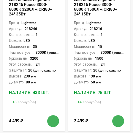
218246 Fuoco 3000-
218216 Fuoco 3000-
6000К 3200Лм CRI80+
6000К 1500Лм CRI80+
24° 35Вт
24° 15Вт
Бренд:
Lightstar
Бренд:
Lightstar
Артикул:
218246
Артикул:
218216
Кол-во ламп или LED:
1
Кол-во ламп или LED:
1
Цоколь:
LED
Цоколь:
LED
Мощность вт:
35
Мощность вт:
15
Температура света:
3000K (теплый), 6000K (холодный), CCT механическое переключение
Температура света:
3000K (теплый), 6000K (холодный), CCT механическое переключение
Яркость лм:
3200
Яркость лм:
1500
Угол рассеивания света °:
24
Угол рассеивания света °:
24
Защита IP:
20 (для сухих пом.)
Защита IP:
20 (для сухих пом.)
Высота:
230 мм
Высота:
190 мм
Диаметр:
80 мм
Диаметр:
50 мм
НАЛИЧИЕ: 433 ШТ.
НАЛИЧИЕ: 75 ШТ.
+
89
бонус(ов)
+
49
бонус(ов)
4 499
₽
2 499
₽