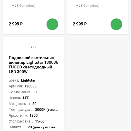
+
59
бонус(ов)
+
59
бонус(ов)
2 999
₽
2 999
₽
Подвесной светильник
цилиндр Lightstar 130036
FUOCO светодиодный
LED 300W
Бренд:
Lightstar
Артикул:
130036
Кол-во ламп или LED:
1
Цоколь:
LED
Мощность вт:
30
Температура света:
3000K (теплый)
Яркость лм:
1800
Угол рассеивания света °:
15-60
Защита IP:
20 (для сухих пом.)