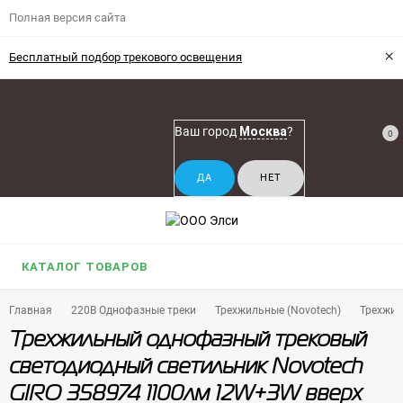
Полная версия сайта
×
Бесплатный подбор трекового освещения
Ваш город
Москва
?
0
КАТАЛОГ ТОВАРОВ
Главная
220В Однофазные треки
Трехжильные (Novotech)
Трехжил
Трехжильный однофазный трековый
светодиодный светильник Novotech
GIRO 358974 1100лм 12W+3W вверх