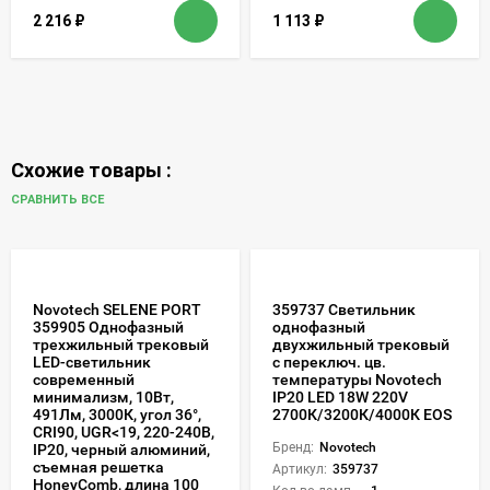
2 216
₽
1 113
₽
Схожие товары :
СРАВНИТЬ ВСЕ
Novotech SELENE PORT
359737 Светильник
359905 Однофазный
однофазный
трехжильный трековый
двухжильный трековый
LED-светильник
с переключ. цв.
современный
температуры Novotech
минимализм, 10Вт,
IP20 LED 18W 220V
491Лм, 3000К, угол 36°,
2700К/3200К/4000К EOS
CRI90, UGR<19, 220-240В,
Бренд:
Novotech
IP20, черный алюминий,
съемная решетка
Артикул:
359737
HoneyComb, длина 100