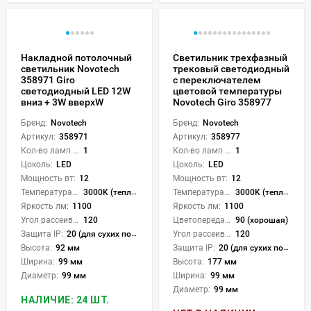
Накладной потолочный
Светильник трехфазный
светильник Novotech
трековый светодиодный
358971 Giro
с переключателем
светодиодный LED 12W
цветовой температуры
вниз + 3W вверхW
Novotech Giro 358977
Бренд:
Novotech
Бренд:
Novotech
Артикул:
358971
Артикул:
358977
Кол-во ламп или LED:
1
Кол-во ламп или LED:
1
Цоколь:
LED
Цоколь:
LED
Мощность вт:
12
Мощность вт:
12
Температура света:
3000K (теплый), 4000K (нейтральный), 6000K (холодный), CCT механическое переключение
Температура света:
3000K (теплый), 4000K (нейтральный), 6000K (холодный), CCT механическое переключение
Яркость лм:
1100
Яркость лм:
1100
Угол рассеивания света °:
120
Цветопередача (CRI):
90 (хорошая)
Защита IP:
20 (для сухих пом.)
Угол рассеивания света °:
120
Высота:
92 мм
Защита IP:
20 (для сухих пом.)
Ширина:
99 мм
Высота:
177 мм
Диаметр:
99 мм
Ширина:
99 мм
Диаметр:
99 мм
НАЛИЧИЕ: 24 ШТ.