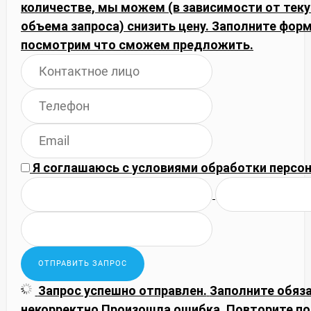
количестве, мы можем (в зависимости от тек
объема запроса) снизить цену. Заполните фор
посмотрим что сможем предложить.
Я соглашаюсь с
условиями обработки
персон
Запрос успешно отправлен.
Заполните обяз
некорректно
Произошла ошибка. Повторите по