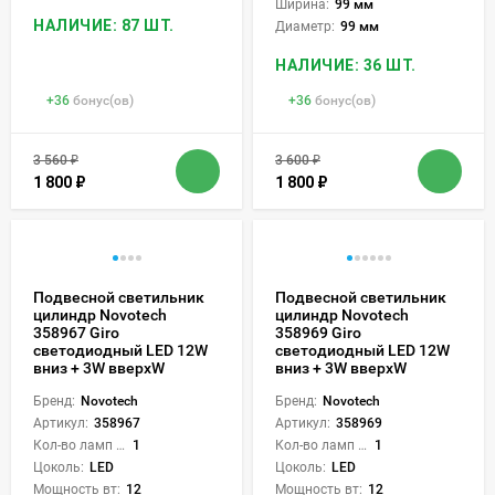
Ширина:
99 мм
НАЛИЧИЕ: 87 ШТ.
Диаметр:
99 мм
НАЛИЧИЕ: 36 ШТ.
+
36
бонус(ов)
+
36
бонус(ов)
3 560
₽
3 600
₽
1 800
₽
1 800
₽
Подвесной светильник
Подвесной светильник
цилиндр Novotech
цилиндр Novotech
358967 Giro
358969 Giro
светодиодный LED 12W
светодиодный LED 12W
вниз + 3W вверхW
вниз + 3W вверхW
Бренд:
Novotech
Бренд:
Novotech
Артикул:
358967
Артикул:
358969
Кол-во ламп или LED:
1
Кол-во ламп или LED:
1
Цоколь:
LED
Цоколь:
LED
Мощность вт:
12
Мощность вт:
12