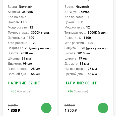
Бренд:
Novotech
Бренд:
Novotech
Артикул:
358965
Артикул:
358964
Кол-во ламп или LED:
1
Кол-во ламп или LED:
1
Цоколь:
LED
Цоколь:
LED
Мощность вт:
12
Мощность вт:
12
Температура света:
3000K (теплый), 4000K (нейтральный), 6000K (холодный), CCT механическое переключение
Температура света:
3000K (теплый), 4000K (нейтральный), 6000K (холодный), CCT механическое переключение
Яркость лм:
1100
Яркость лм:
1100
Угол рассеивания света °:
120
Угол рассеивания света °:
120
Защита IP:
20 (для сухих пом.)
Защита IP:
20 (для сухих пом.)
Высота:
2010 мм
Высота:
2010 мм
Ширина:
99 мм
Ширина:
99 мм
Диаметр:
99 мм
Диаметр:
99 мм
Высота встройки:
25 мм
Высота встройки:
25 мм
Врезной диаметр:
55 мм
Врезной диаметр:
55 мм
НАЛИЧИЕ: 32 ШТ.
НАЛИЧИЕ: 88 ШТ.
+
36
бонус(ов)
+
36
бонус(ов)
3 560
₽
3 560
₽
1 800
₽
1 800
₽