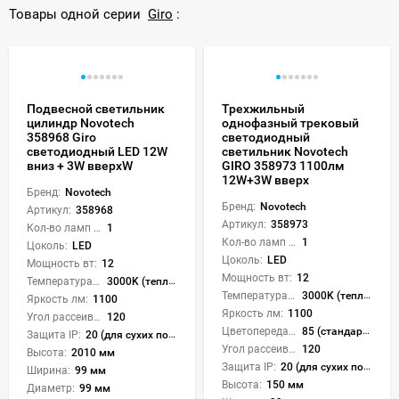
Товары одной серии
Giro
:
Подвесной светильник
Трехжильный
цилиндр Novotech
однофазный трековый
358968 Giro
светодиодный
светодиодный LED 12W
светильник Novotech
вниз + 3W вверхW
GIRO 358973 1100лм
12W+3W вверх
Бренд:
Novotech
Бренд:
Novotech
Артикул:
358968
Артикул:
358973
Кол-во ламп или LED:
1
Кол-во ламп или LED:
1
Цоколь:
LED
Цоколь:
LED
Мощность вт:
12
Мощность вт:
12
Температура света:
3000K (теплый), 4000K (нейтральный), 6000K (холодный), CCT механическое переключение
Температура света:
3000K (теплый), 4000K (нейтральный), 6000K (холодный), CCT механическое переключение
Яркость лм:
1100
Яркость лм:
1100
Угол рассеивания света °:
120
Цветопередача (CRI):
85 (стандартная)
Защита IP:
20 (для сухих пом.)
Угол рассеивания света °:
120
Высота:
2010 мм
Защита IP:
20 (для сухих пом.)
Ширина:
99 мм
Высота:
150 мм
Диаметр:
99 мм