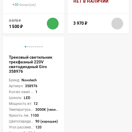
НЕТ В НАЛИЧИИ
+
30
бонус(ов)
3 070
₽
3 970
₽
1 500
₽
Трековый светильник
трехфазный 220V
светодиодный Giro
358976
Бренд:
Novotech
Артикул:
358976
Кол-во ламп или LED:
1
Цоколь:
LED
Мощность вт:
12
Температура света:
3000K (теплый), 4000K (нейтральный), 6000K (холодный), CCT механическое переключение
Яркость лм:
1100
Цветопередача (CRI):
90 (хорошая)
Угол рассеивания света °:
120