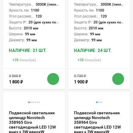
Температура света:
3000K (теплый), 4000K (нейтральный), 6000K (холодный), CCT механическое переключение
Температура света:
3000K (теплый), 4000K (нейтральный), 6000K (холодный), CCT механическое переключение
Яркость лм:
1100
Яркость лм:
1100
Угол рассеивания света °:
120
Угол рассеивания света °:
120
Защита IP:
20 (для сухих пом.)
Защита IP:
20 (для сухих пом.)
Высота:
2010 мм
Высота:
2010 мм
Ширина:
99 мм
Ширина:
99 мм
Диаметр:
99 мм
Диаметр:
99 мм
НАЛИЧИЕ: 21 ШТ.
НАЛИЧИЕ: 24 ШТ.
+
36
бонус(ов)
+
38
бонус(ов)
3 560
₽
3 730
₽
1 800
₽
1 900
₽
Подвесной светильник
Подвесной светильник
цилиндр Novotech
цилиндр Novotech
358965 Giro
358964 Giro
светодиодный LED 12W
светодиодный LED 12W
вниз + 3W вверхW
вниз + 3W вверхW