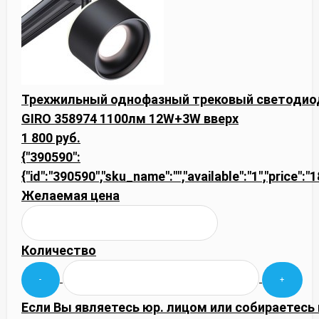
Трехжильный однофазный трековый светодио
GIRO 358974 1100лм 12W+3W вверх
1 800 руб.
{"390590":
{"id":"390590","sku_name":"","available":"1","price":
Желаемая цена
Количество
Если Вы являетесь юр. лицом или собираетесь