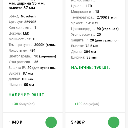
Кол-во ламп или LED:
1
мм, ширина 55 мм,
Цоколь:
LED
высота 87 мм
Мощность вт:
18
Бренд:
Novotech
Температура света:
2700K (теплый), 3200K (теплый), 4000K (нейтральный), CCT механическое переключение
Артикул:
359905
Яркость лм:
872
Кол-во ламп или LED:
1
Цветопередача (CRI):
90 (хорошая)
Цоколь:
LED
Угол рассеивания света °:
20
Мощность вт:
10
Защита IP:
20 (для сухих пом.)
Температура света:
3000K (теплый)
Высота:
73.5 мм
Яркость лм:
491
Длина:
304 мм
Цветопередача (CRI):
90 (хорошая)
Ширина:
33 мм
Угол рассеивания света °:
36
НАЛИЧИЕ: 190 ШТ.
Защита IP:
20 (для сухих пом.)
Высота:
87 мм
Длина:
100 мм
Ширина:
55 мм
НАЛИЧИЕ: 96 ШТ.
+
38
бонус(ов)
+
109
бонус(ов)
1 940
₽
5 480
₽