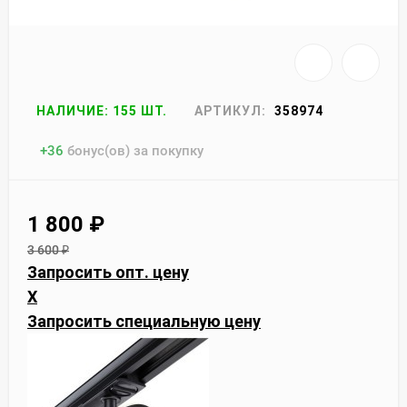
НАЛИЧИЕ: 155 ШТ.
АРТИКУЛ:
358974
+
36
бонус(ов) за покупку
1 800
₽
3 600
₽
Запросить опт. цену
X
Запросить специальную цену