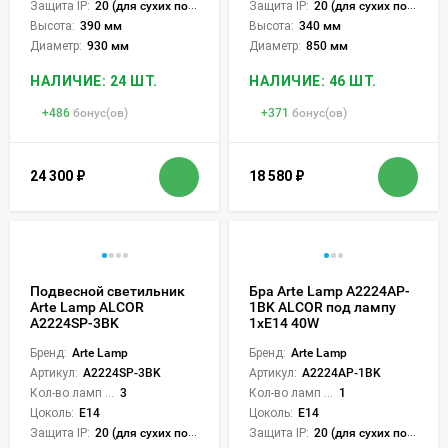
Защита IP:
20 (для сухих пом.)
Защита IP:
20 (для сухих пом.)
Высота:
390 мм
Высота:
340 мм
Диаметр:
930 мм
Диаметр:
850 мм
НАЛИЧИЕ: 24 ШТ.
НАЛИЧИЕ: 46 ШТ.
+
486
бонус(ов)
+
371
бонус(ов)
24 300
₽
18 580
₽
Подвесной светильник
Бра Arte Lamp A2224AP-
Arte Lamp ALCOR
1BK ALCOR под лампу
A2224SP-3BK
1xE14 40W
Бренд:
Arte Lamp
Бренд:
Arte Lamp
Артикул:
A2224SP-3BK
Артикул:
A2224AP-1BK
Кол-во ламп или LED:
3
Кол-во ламп или LED:
1
Цоколь:
E14
Цоколь:
E14
Защита IP:
20 (для сухих пом.)
Защита IP:
20 (для сухих пом.)