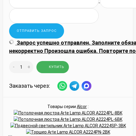
Запрос успешно отправлен.
Заполните обяз
некорректно
Произошла ошибка. Повторите по
-
+
КУПИТЬ
Заказать через:
Товары серии
Alcor
: