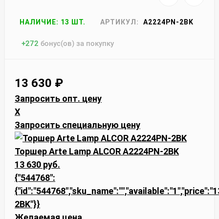
НАЛИЧИЕ: 13 ШТ.
АРТИКУЛ:
A2224PN-2BK
+
272
бонус(ов) за покупку
13 630
₽
Запросить опт. цену
X
Запросить специальную цену
Торшер Arte Lamp ALCOR A2224PN-2BK
13 630 руб.
{"544768":
{"id":"544768","sku_name":"","available":"1","price":
2BK"}}
Желаемая цена