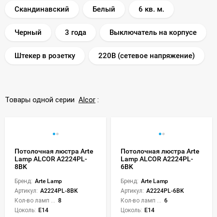
Скандинавский
Белый
6 кв. м.
Черный
3 года
Выключатель на корпусе
Штекер в розетку
220В (сетевое напряжение)
Товары одной серии
Alcor
:
Потолочная люстра Arte
Потолочная люстра Arte
Lamp ALCOR A2224PL-
Lamp ALCOR A2224PL-
8BK
6BK
Бренд:
Arte Lamp
Бренд:
Arte Lamp
Артикул:
A2224PL-8BK
Артикул:
A2224PL-6BK
Кол-во ламп или LED:
8
Кол-во ламп или LED:
6
Цоколь:
E14
Цоколь:
E14