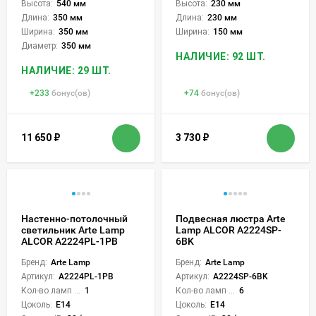
Высота:
540 мм
Высота:
230 мм
Длина:
350 мм
Длина:
230 мм
Ширина:
350 мм
Ширина:
150 мм
Диаметр:
350 мм
НАЛИЧИЕ: 92 ШТ.
НАЛИЧИЕ: 29 ШТ.
+
233
бонус(ов)
+
74
бонус(ов)
11 650
₽
3 730
₽
Настенно-потолочный
Подвесная люстра Arte
светильник Arte Lamp
Lamp ALCOR A2224SP-
ALCOR A2224PL-1PB
6BK
Бренд:
Arte Lamp
Бренд:
Arte Lamp
Артикул:
A2224PL-1PB
Артикул:
A2224SP-6BK
Кол-во ламп или LED:
1
Кол-во ламп или LED:
6
Цоколь:
E14
Цоколь:
E14