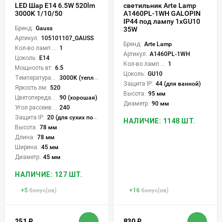
LED Шар E14 6.5W 520lm
светильник Arte Lamp
3000K 1/10/50
A1460PL-1WH GALOPIN
IP44 под лампу 1xGU10
Бренд:
Gauss
35W
Артикул:
105101107_GAUSS
Бренд:
Arte Lamp
Кол-во ламп или LED:
1
Артикул:
A1460PL-1WH
Цоколь:
E14
Кол-во ламп или LED:
1
Мощность вт:
6.5
Цоколь:
GU10
Температура света:
3000K (теплый)
Защита IP:
44 (для ванной)
Яркость лм:
520
Высота:
95 мм
Цветопередача (CRI):
90 (хорошая)
Диаметр:
90 мм
Угол рассеивания света °:
240
Защита IP:
20 (для сухих пом.)
НАЛИЧИЕ: 1148 ШТ.
Высота:
78 мм
Длина:
78 мм
Ширина:
45 мм
Диаметр:
45 мм
НАЛИЧИЕ: 127 ШТ.
+
5
бонус(ов)
+
16
бонус(ов)
251
₽
830
₽