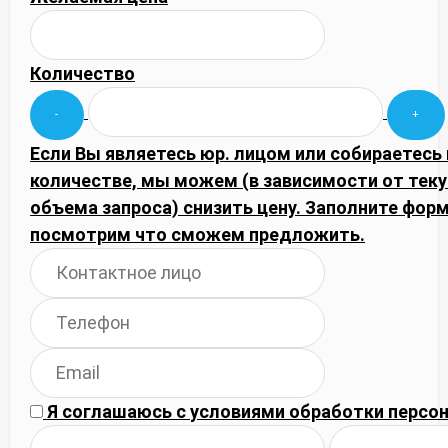
Количество
Если Вы являетесь юр. лицом или собираетесь
количестве, мы можем (в зависимости от тек
объема запроса) снизить цену. Заполните фор
посмотрим что сможем предложить.
Я соглашаюсь с
условиями обработки
персон