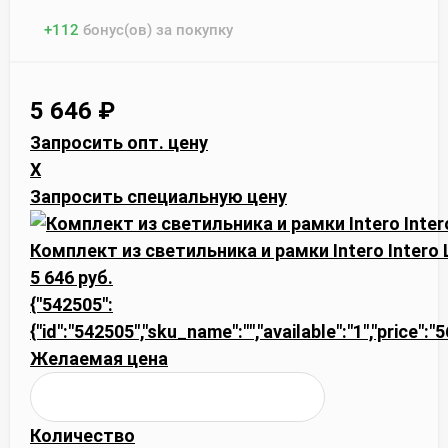
+
112
бонус(ов) за покупку
5 646
₽
Запросить опт. цену
X
Запросить специальную цену
Комплект из светильника и рамки Intero Intero 
5 646 руб.
{"542505":
{"id":"542505","sku_name":"","available":"1","price":
Желаемая цена
Количество