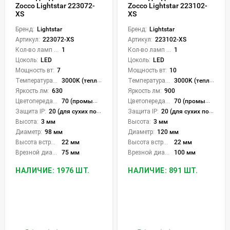
Zocco Lightstar 223072-
Zocco Lightstar 223102-
XS
XS
Бренд:
Lightstar
Бренд:
Lightstar
Артикул:
223072-XS
Артикул:
223102-XS
Кол-во ламп или LED:
1
Кол-во ламп или LED:
1
Цоколь:
LED
Цоколь:
LED
Мощность вт:
7
Мощность вт:
10
Температура света:
3000K (теплый)
Температура света:
3000K (теплый)
Яркость лм:
630
Яркость лм:
900
Цветопередача (CRI):
70 (промышленная)
Цветопередача (CRI):
70 (промышленная)
Защита IP:
20 (для сухих пом.)
Защита IP:
20 (для сухих пом.)
Высота:
3 мм
Высота:
3 мм
Диаметр:
98 мм
Диаметр:
120 мм
Высота встройки:
22 мм
Высота встройки:
22 мм
Врезной диаметр:
75 мм
Врезной диаметр:
100 мм
НАЛИЧИЕ: 1976 ШТ.
НАЛИЧИЕ: 891 ШТ.