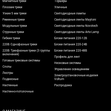
Магнитные треки
Торшеры
Плоские треки
Уличные
Узкие 5 мм треки
Светодиодные лампы
Ременные треки
Светодиодные ленты Maytoni
Модульные треки
Светодиодные ленты Novotech
Струнные треки
Светодиодные ленты Arte Lamp
Гибкие треки
Блоки питания 220-12В
220В Однофазные треки
Блоки питания 220-24В
220В Трехфазные треки (3 группы
Блоки питания 220-48В
включения)
Профиль для лент
Готовые трековые системы
Неоновые системы
Споты
Управление освещением
Люстры
Электроустановочные изделия
Подвесные
Voltum
Настенные
Распродажа
Настенно-потолочные