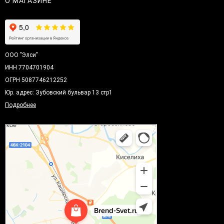
О МАГАЗИНЕ
ООО "Элси"
ИНН 7704701904
ОГРН 5087746212252
Юр. адрес: Зубовский бульвар 13 стр1
Подробнее