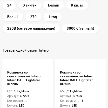
24
Хай-тек
Белый
8 кв. м.
Белый
270
1 год
220В (сетевое напряжение)
3000K (теплый)
Товары одной серии
Intero
:
Комплект со
Комплект со
светильником Intero
светильником Intero
Intero BALL Lightstar
Intero BALL Lightstar
i07206
i07406
Бренд:
Lightstar
Бренд:
Lightstar
Артикул:
i07206
Артикул:
i07406
Кол-во ламп или LED:
1
Кол-во ламп или LED:
1
Цоколь:
LED
Цоколь:
LED