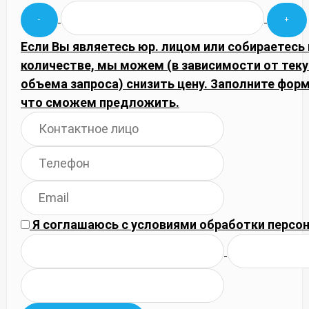
Если Вы являетесь юр. лицом или собираетесь
количестве, мы можем (в зависимости от тек
объема запроса) снизить цену. Заполните фор
что сможем предложить.
Я соглашаюсь с
условиями обработки
персон