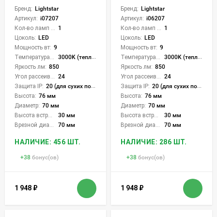
Бренд:
Lightstar
Бренд:
Lightstar
Артикул:
i07207
Артикул:
i06207
Кол-во ламп или LED:
1
Кол-во ламп или LED:
1
Цоколь:
LED
Цоколь:
LED
Мощность вт:
9
Мощность вт:
9
Температура света:
3000K (теплый)
Температура света:
3000K (теплый)
Яркость лм:
850
Яркость лм:
850
Угол рассеивания света °:
24
Угол рассеивания света °:
24
Защита IP:
20 (для сухих пом.)
Защита IP:
20 (для сухих пом.)
Высота:
76 мм
Высота:
76 мм
Диаметр:
70 мм
Диаметр:
70 мм
Высота встройки:
30 мм
Высота встройки:
30 мм
Врезной диаметр:
70 мм
Врезной диаметр:
70 мм
НАЛИЧИЕ: 456 ШТ.
НАЛИЧИЕ: 286 ШТ.
+
38
бонус(ов)
+
38
бонус(ов)
1 948
₽
1 948
₽