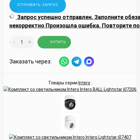
Запрос успешно отправлен.
Заполните обяз
некорректно
Произошла ошибка. Повторите по
-
+
КУПИТЬ
Заказать через:
Товары серии
Intero
: