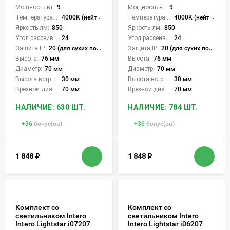
Мощность вт:
9
Мощность вт:
9
Температура света:
4000K (нейтральный)
Температура света:
4000K (нейтральный)
Яркость лм:
850
Яркость лм:
850
Угол рассеивания света °:
24
Угол рассеивания света °:
24
Защита IP:
20 (для сухих пом.)
Защита IP:
20 (для сухих пом.)
Высота:
76 мм
Высота:
76 мм
Диаметр:
70 мм
Диаметр:
70 мм
Высота встройки:
30 мм
Высота встройки:
30 мм
Врезной диаметр:
70 мм
Врезной диаметр:
70 мм
НАЛИЧИЕ: 630 ШТ.
НАЛИЧИЕ: 784 ШТ.
+
36
бонус(ов)
+
36
бонус(ов)
1 848
₽
1 848
₽
Комплект со
Комплект со
светильником Intero
светильником Intero
Intero Lightstar i07207
Intero Lightstar i06207