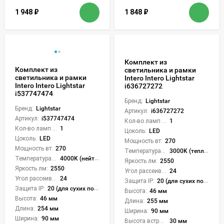
1 948
₽
1 848
₽
Комплект из
Комплект из
светильника и рамки
светильника и рамки
Intero Intero Lightstar
Intero Intero Lightstar
i636727272
i537747474
Бренд:
Lightstar
Бренд:
Lightstar
Артикул:
i636727272
Артикул:
i537747474
Кол-во ламп или LED:
1
Кол-во ламп или LED:
1
Цоколь:
LED
Цоколь:
LED
Мощность вт:
270
Мощность вт:
270
Температура света:
3000K (теплый)
Температура света:
4000K (нейтральный)
Яркость лм:
2550
Яркость лм:
2550
Угол рассеивания света °:
24
Угол рассеивания света °:
24
Защита IP:
20 (для сухих пом.)
Защита IP:
20 (для сухих пом.)
Высота:
46 мм
Высота:
46 мм
Длина:
255 мм
Длина:
254 мм
Ширина:
90 мм
Ширина:
90 мм
Высота встройки:
30 мм