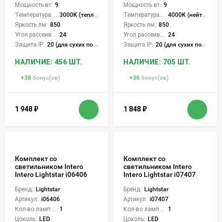
Мощность вт:
9
Мощность вт:
9
Температура света:
3000K (теплый)
Температура света:
4000K (нейтральный)
Яркость лм:
850
Яркость лм:
850
Угол рассеивания света °:
24
Угол рассеивания света °:
24
Защита IP:
20 (для сухих пом.)
Защита IP:
20 (для сухих пом.)
НАЛИЧИЕ: 456 ШТ.
НАЛИЧИЕ: 705 ШТ.
+
38
бонус(ов)
+
36
бонус(ов)
1 948
₽
1 848
₽
Комплект со
Комплект со
светильником Intero
светильником Intero
Intero Lightstar i06406
Intero Lightstar i07407
Бренд:
Lightstar
Бренд:
Lightstar
Артикул:
i06406
Артикул:
i07407
Кол-во ламп или LED:
1
Кол-во ламп или LED:
1
Цоколь:
LED
Цоколь:
LED