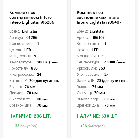
Комплект со
Комплект со
светильником Intero
светильником Intero
Intero Lightstar i06206
Intero Lightstar i06407
Бренд:
Lightstar
Бренд:
Lightstar
Артикул:
i06206
Артикул:
i06407
Кол-во ламп или LED:
1
Кол-во ламп или LED:
1
Цоколь:
LED
Цоколь:
LED
Мощность вт:
9
Мощность вт:
9
Температура света:
3000K (теплый)
Температура света:
4000K (нейтральный)
Яркость лм:
850
Яркость лм:
850
Угол рассеивания света °:
24
Угол рассеивания света °:
24
Защита IP:
20 (для сухих пом.)
Защита IP:
20 (для сухих пом.)
Высота:
76 мм
Высота:
76 мм
Диаметр:
70 мм
Диаметр:
70 мм
Высота встройки:
30 мм
Высота встройки:
30 мм
Врезной диаметр:
70 мм
Врезной диаметр:
70 мм
НАЛИЧИЕ: 286 ШТ.
НАЛИЧИЕ: 630 ШТ.
+
38
бонус(ов)
+
36
бонус(ов)