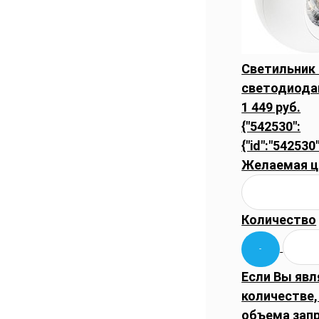
Светильник
светодиодам
1 449 руб.
{"542530":
{"id":"542530"
Желаемая ц
Количество
Если Вы явл
количестве,
объема запр