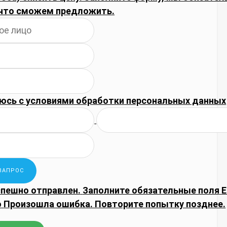
что сможем предложить.
юсь с
условиями обработки
персональных данных
спешно отправлен.
Заполните обязательные поля
E
о
Произошла ошибка. Повторите попытку позднее.