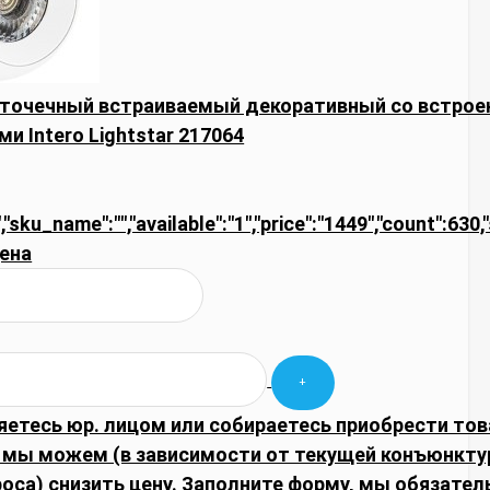
 точечный встраиваемый декоративный со встро
и Intero Lightstar 217064
,"sku_name":"","available":"1","price":"1449","count":630
ена
яетесь юр. лицом или собираетесь приобрести тов
 мы можем (в зависимости от текущей конъюнкту
оса) снизить цену. Заполните форму, мы обязател