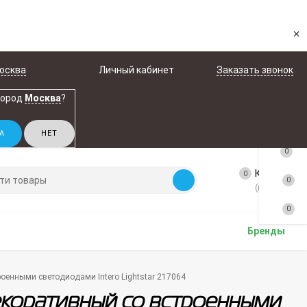
×
осква
Личный кабинет
Заказать звонок
город
Москва
?
0
Корзина
0
0
(пусто)
0
Бренды
оенными светодиодами Intero Lightstar 217064
екоративный со встроенными