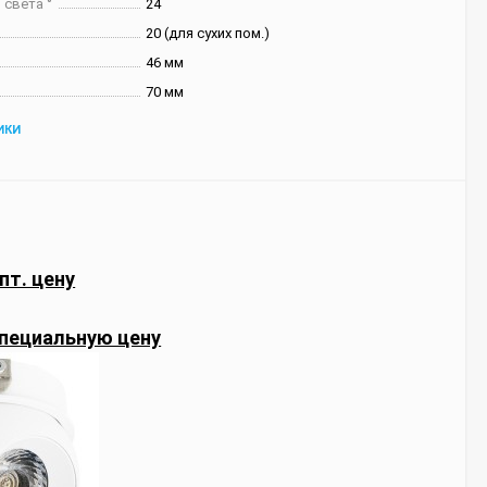
 света °
24
20 (для сухих пом.)
46 мм
70 мм
ИКИ
пт. цену
пециальную цену