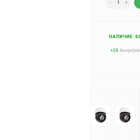
-
+
НАЛИЧИЕ: 6
+
28
бонус(ов