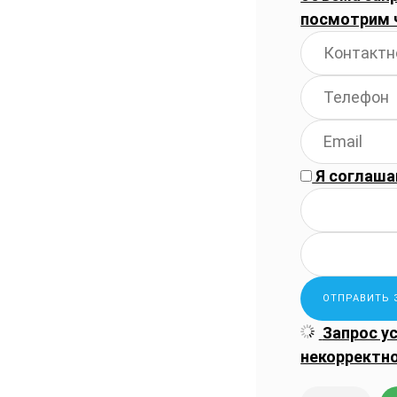
посмотрим 
Я соглаша
Запрос у
некорректн