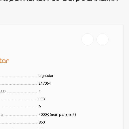
Lightstar
217064
LED
1
LED
9
та
4000K (нейтральный)
850