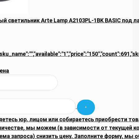
й светильник Arte Lamp A2103PL-1BK BASIC под л
,"sku_name":"","available":"1","price":"150","count":691,"
ена
яетесь юр. лицом или собираетесь приобрести тов
личестве, мы можем (в зависимости от текущей 
ема запроса) снизить цену. Заполните форму, мы 