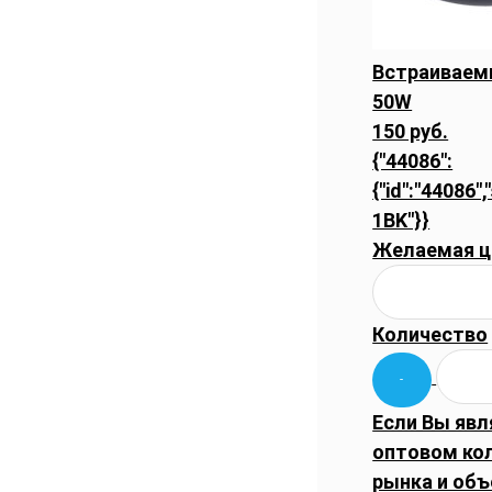
Встраиваемы
50W
150 руб.
{"44086":
{"id":"44086"
1BK"}}
Желаемая ц
Количество
Если Вы явл
оптовом ко
рынка и объ