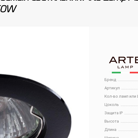
50W
Бренд
Артикул
Кол-во ламп или 
Цоколь
Защита IP
Высота
Длина
Ширина