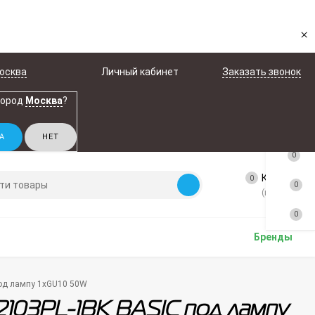
×
осква
Личный кабинет
Заказать звонок
город
Москва
?
0
Корзина
0
0
(пусто)
0
Бренды
под лампу 1xGU10 50W
2103PL-1BK BASIC под лампу