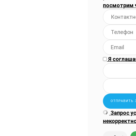
посмотрим 
Я соглаша
Запрос у
некорректн