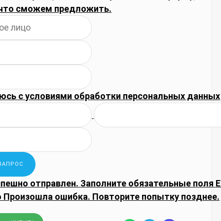
что сможем предложить.
юсь с
условиями обработки
персональных данных
спешно отправлен.
Заполните обязательные поля
E
о
Произошла ошибка. Повторите попытку позднее.