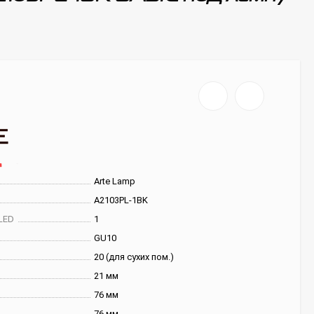
Arte Lamp
A2103PL-1BK
LED
1
GU10
20 (для сухих пом.)
21 мм
76 мм
76 мм