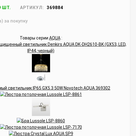
9 ШТ.
АРТИКУЛ:
369884
в) за покупку
Товары серии
AQUA
: