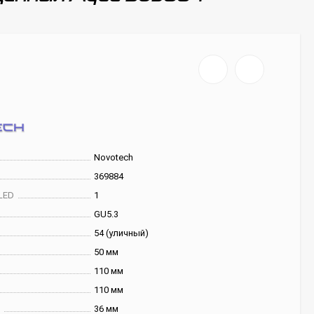
Novotech
369884
LED
1
GU5.3
54 (уличный)
50 мм
110 мм
110 мм
и
36 мм