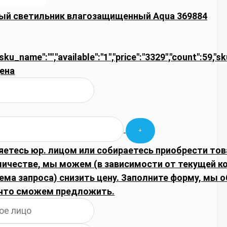
ый светильник влагозащищенный Aqua 369884
"sku_name":"","available":"1","price":"3329","count":59,"s
ена
яетесь юр. лицом или собираетесь приобрести тов
личестве, мы можем (в зависимости от текущей 
ема запроса) снизить цену. Заполните форму, мы 
что сможем предложить.