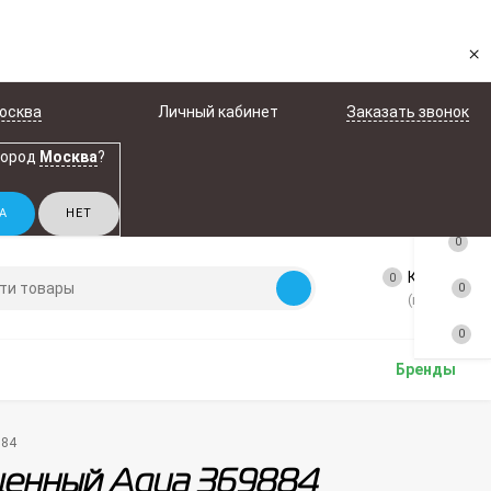
×
осква
Личный кабинет
Заказать звонок
город
Москва
?
0
Корзина
0
0
(пусто)
0
Бренды
884
щенный Aqua 369884