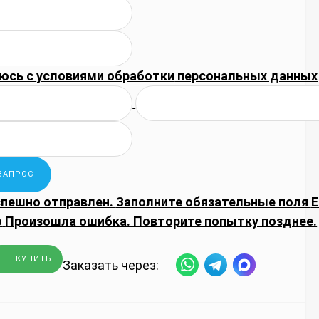
юсь с
условиями обработки
персональных данных
спешно отправлен.
Заполните обязательные поля
E
о
Произошла ошибка. Повторите попытку позднее.
КУПИТЬ
Заказать через: