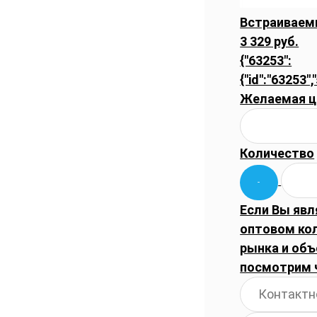
Встраиваем
3 329 руб.
{"63253":
{"id":"63253",
Желаемая ц
Количество
Если Вы явл
оптовом ко
рынка и объ
посмотрим 