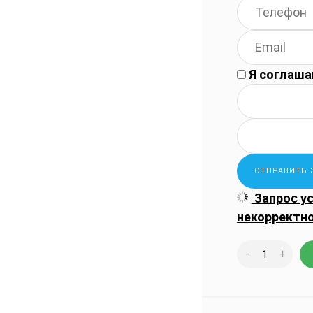
Я соглаша
Запрос у
некорректн
-
+