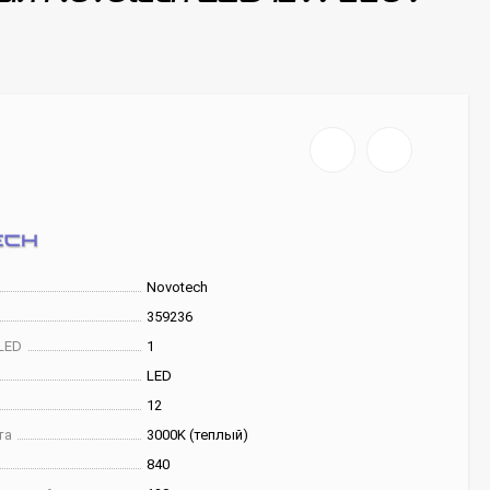
Novotech
359236
LED
1
LED
12
та
3000K (теплый)
840