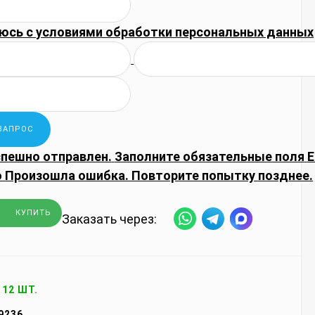
юсь с
условиями обработки
персональных данных
спешно отправлен.
Заполните обязательные поля
E
о
Произошла ошибка. Повторите попытку позднее.
КУПИТЬ
Заказать через:
112 ШТ.
9236