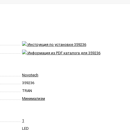
Инструкция по установке 359236
Информация из PDF каталога для 359236
Novotech
359236
TRAN
Минимализм
1
LED