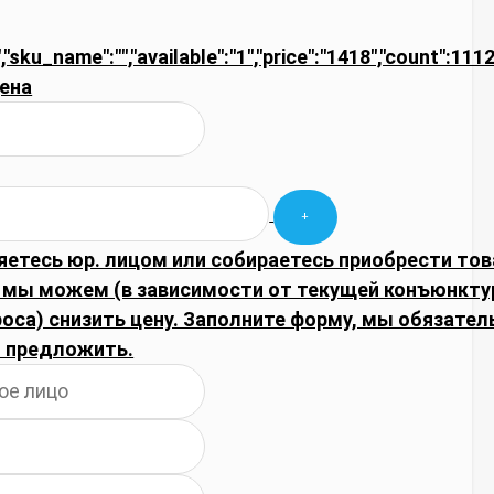
","sku_name":"","available":"1","price":"1418","count":111
ена
яетесь юр. лицом или собираетесь приобрести тов
 мы можем (в зависимости от текущей конъюнкту
оса) снизить цену. Заполните форму, мы обязате
 предложить.