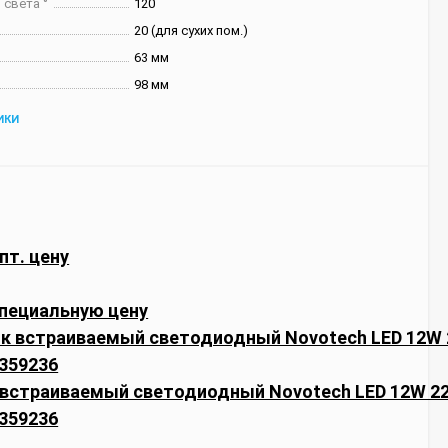
 света °
120
20 (для сухих пом.)
63 мм
98 мм
ИКИ
пт. цену
пециальную цену
 встраиваемый светодиодный Novotech LED 12W 2
359236