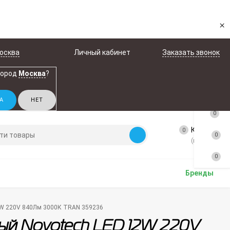
×
осква
Личный кабинет
Заказать звонок
город
Москва
?
0
Корзина
0
0
(пусто)
0
Бренды
2W 220V 840Лм 3000К TRAN 359236
ый Novotech LED 12W 220V