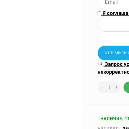
Я соглаша
Запрос у
некорректн
-
+
НАЛИЧИЕ: 1
АРТИКУЛ:
35