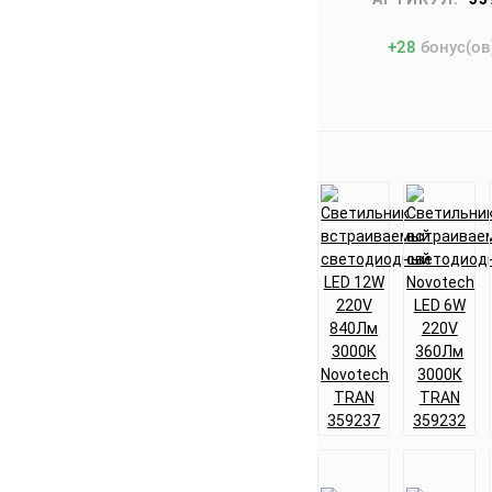
+
28
бонус(ов