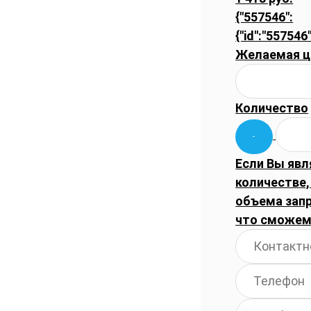
{"557546":
{"id":"557546
Желаемая ц
Количество
Если Вы явл
количестве,
объема запр
что сможем