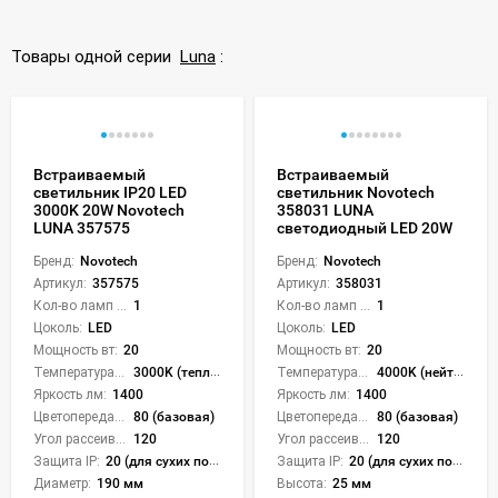
Товары одной серии
Luna
:
Встраиваемый
Встраиваемый
светильник IP20 LED
светильник Novotech
3000K 20W Novotech
358031 LUNA
LUNA 357575
светодиодный LED 20W
Бренд:
Novotech
Бренд:
Novotech
Артикул:
357575
Артикул:
358031
Кол-во ламп или LED:
1
Кол-во ламп или LED:
1
Цоколь:
LED
Цоколь:
LED
Мощность вт:
20
Мощность вт:
20
Температура света:
3000K (теплый)
Температура света:
4000K (нейтральный)
Яркость лм:
1400
Яркость лм:
1400
Цветопередача (CRI):
80 (базовая)
Цветопередача (CRI):
80 (базовая)
Угол рассеивания света °:
120
Угол рассеивания света °:
120
Защита IP:
20 (для сухих пом.)
Защита IP:
20 (для сухих пом.)
Диаметр:
190 мм
Высота:
25 мм