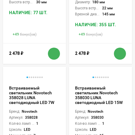
Высота встройки:
30 мм
Диаметр:
180 мм
Высота встройки:
22 мм
НАЛИЧИЕ: 77 ШТ.
Врезной диаметр:
145 мм
НАЛИЧИЕ: 355 ШТ.
+
49
бонус(ов)
+
49
бонус(ов)
2 478
₽
2 478
₽
Встраиваемый
Встраиваемый
светильник Novotech
светильник Novotech
358028 LUNA
358030 LUNA
светодиодный LED 7W
светодиодный LED 15W
Бренд:
Novotech
Бренд:
Novotech
Артикул:
358028
Артикул:
358030
Кол-во ламп или LED:
1
Кол-во ламп или LED:
1
Цоколь:
LED
Цоколь:
LED