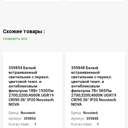
Схожие товары :
СРАВНИТЬ ВСЕ
359854 Белый
359848 Белый
встраиваемый
встраиваемый
светильник с перекл.
светильник с перекл.
цветовой темп. и
цветовой темп. и
антибликовым
антибликовым
фильтром 18Вт 1530Лм
фильтром 7Вт 565Лм
2700;3200;4000К UGR19
2700;3200;4000К UGR19
CRI90 36° IP20 Novotech
CRI90 36° IP20 Novotech
NOVA
NOVA
Бренд:
Novotech
Бренд:
Novotech
Артикул:
359854
Артикул:
359848
Кол-во ламп или LED:
1
Кол-во ламп или LED:
1