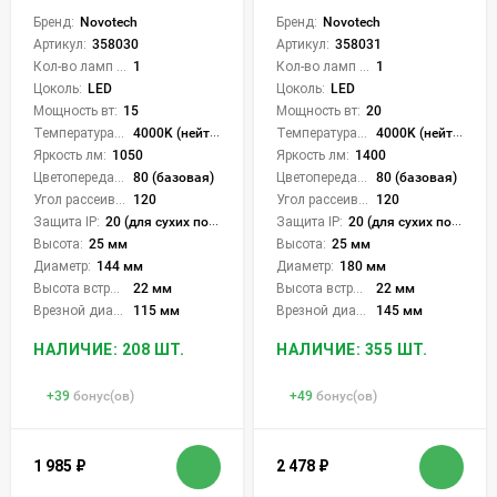
Бренд:
Novotech
Бренд:
Novotech
Артикул:
358030
Артикул:
358031
Кол-во ламп или LED:
1
Кол-во ламп или LED:
1
Цоколь:
LED
Цоколь:
LED
Мощность вт:
15
Мощность вт:
20
Температура света:
4000K (нейтральный)
Температура света:
4000K (нейтральный)
Яркость лм:
1050
Яркость лм:
1400
Цветопередача (CRI):
80 (базовая)
Цветопередача (CRI):
80 (базовая)
Угол рассеивания света °:
120
Угол рассеивания света °:
120
Защита IP:
20 (для сухих пом.)
Защита IP:
20 (для сухих пом.)
Высота:
25 мм
Высота:
25 мм
Диаметр:
144 мм
Диаметр:
180 мм
Высота встройки:
22 мм
Высота встройки:
22 мм
Врезной диаметр:
115 мм
Врезной диаметр:
145 мм
НАЛИЧИЕ: 208 ШТ.
НАЛИЧИЕ: 355 ШТ.
+
39
бонус(ов)
+
49
бонус(ов)
1 985
₽
2 478
₽