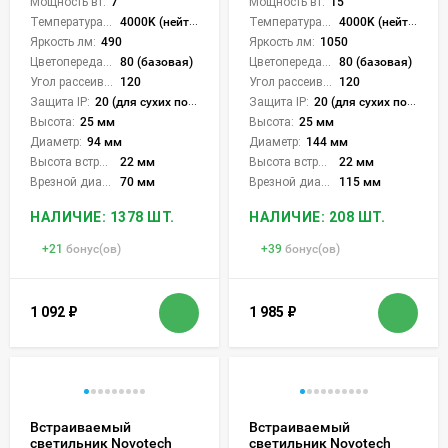
Мощность вт:
7
Мощность вт:
15
Температура света:
4000K (нейтральный)
Температура света:
4000K (нейтральный)
Яркость лм:
490
Яркость лм:
1050
Цветопередача (CRI):
80 (базовая)
Цветопередача (CRI):
80 (базовая)
Угол рассеивания света °:
120
Угол рассеивания света °:
120
Защита IP:
20 (для сухих пом.)
Защита IP:
20 (для сухих пом.)
Высота:
25 мм
Высота:
25 мм
Диаметр:
94 мм
Диаметр:
144 мм
Высота встройки:
22 мм
Высота встройки:
22 мм
Врезной диаметр:
70 мм
Врезной диаметр:
115 мм
НАЛИЧИЕ: 1378 ШТ.
НАЛИЧИЕ: 208 ШТ.
+
21
бонус(ов)
+
39
бонус(ов)
1 092
₽
1 985
₽
Встраиваемый
Встраиваемый
светильник Novotech
светильник Novotech