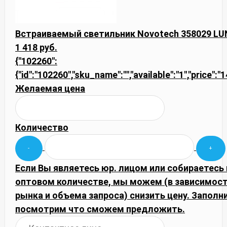
Встраиваемый светильник Novotech 358029 L
1 418 руб.
{"102260":
{"id":"102260","sku_name":"","available":"1","price":"
Желаемая цена
Количество
Если Вы являетесь юр. лицом или собираетесь 
оптовом количестве, мы можем (в зависимос
рынка и объема запроса) снизить цену. Запол
посмотрим что сможем предложить.