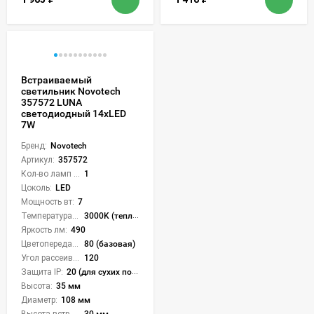
Встраиваемый
светильник Novotech
357572 LUNA
светодиодный 14xLED
7W
Бренд:
Novotech
Артикул:
357572
Кол-во ламп или LED:
1
Цоколь:
LED
Мощность вт:
7
Температура света:
3000K (теплый)
Яркость лм:
490
Цветопередача (CRI):
80 (базовая)
Угол рассеивания света °:
120
Защита IP:
20 (для сухих пом.)
Высота:
35 мм
Диаметр:
108 мм
Высота встройки:
30 мм