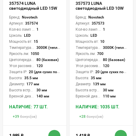
357574 LUNA
357573 LUNA
светодиодный LED 15W
светодиодный LED 10W
Бренд:
Novotech
Бренд:
Novotech
Артикул:
357574
Артикул:
357573
Кол-во ламп или LED:
1
Кол-во ламп или LED:
1
Цоколь:
LED
Цоколь:
LED
Мощность вт:
15
Мощность вт:
10
Температура света:
3000K (теплый)
Температура света:
3000K (теплый)
Яркость лм:
1050
Яркость лм:
700
Цветопередача (CRI):
80 (базовая)
Цветопередача (CRI):
80 (базовая)
Угол рассеивания света °:
120
Угол рассеивания света °:
120
Защита IP:
20 (для сухих пом.)
Защита IP:
20 (для сухих пом.)
Высота:
35.5 мм
Высота:
35 мм
Диаметр:
177 мм
Диаметр:
139 мм
Высота встройки:
30 мм
Высота встройки:
30 мм
Врезной диаметр:
140 мм
Врезной диаметр:
110 мм
НАЛИЧИЕ: 77 ШТ.
НАЛИЧИЕ: 1035 ШТ.
+
39
бонус(ов)
+
28
бонус(ов)
1 985
₽
1 418
₽