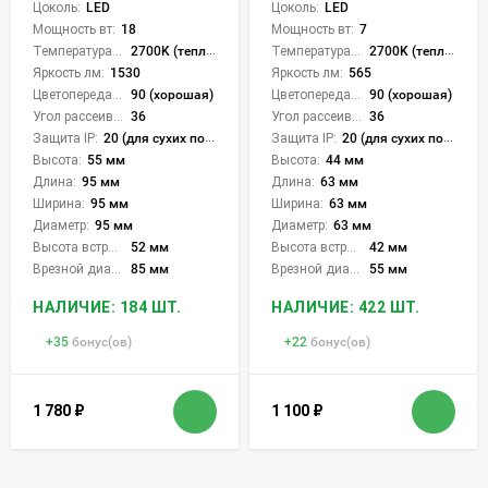
Цоколь:
LED
Цоколь:
LED
Мощность вт:
18
Мощность вт:
7
Температура света:
2700K (теплый), 3200K (теплый), 4000K (нейтральный), CCT механическое переключение
Температура света:
2700K (теплый), 3200K (теплый), 4000K (нейтральный), CCT механическое переключение
Яркость лм:
1530
Яркость лм:
565
Цветопередача (CRI):
90 (хорошая)
Цветопередача (CRI):
90 (хорошая)
Угол рассеивания света °:
36
Угол рассеивания света °:
36
Защита IP:
20 (для сухих пом.)
Защита IP:
20 (для сухих пом.)
Высота:
55 мм
Высота:
44 мм
Длина:
95 мм
Длина:
63 мм
Ширина:
95 мм
Ширина:
63 мм
Диаметр:
95 мм
Диаметр:
63 мм
Высота встройки:
52 мм
Высота встройки:
42 мм
Врезной диаметр:
85 мм
Врезной диаметр:
55 мм
НАЛИЧИЕ: 184 ШТ.
НАЛИЧИЕ: 422 ШТ.
+
35
бонус(ов)
+
22
бонус(ов)
1 780
₽
1 100
₽