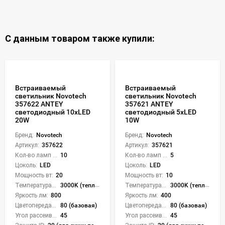
С данным товаром также купили:
Встраиваемый
Встраиваемый
светильник Novotech
светильник Novotech
357622 ANTEY
357621 ANTEY
светодиодный 10xLED
светодиодный 5xLED
20W
10W
Бренд:
Novotech
Бренд:
Novotech
Артикул:
357622
Артикул:
357621
Кол-во ламп или LED:
10
Кол-во ламп или LED:
5
Цоколь:
LED
Цоколь:
LED
Мощность вт:
20
Мощность вт:
10
Температура света:
3000K (теплый)
Температура света:
3000K (теплый)
Яркость лм:
800
Яркость лм:
400
Цветопередача (CRI):
80 (базовая)
Цветопередача (CRI):
80 (базовая)
Угол рассеивания света °:
45
Угол рассеивания света °:
45