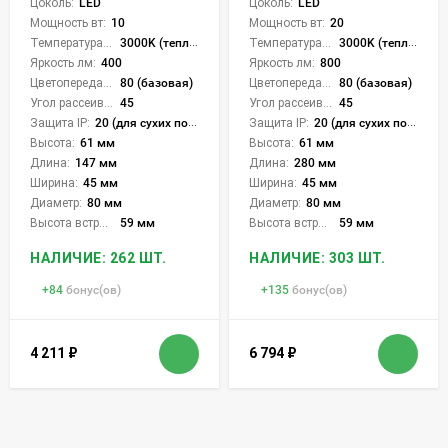
Цоколь:
LED
Цоколь:
LED
Мощность вт:
10
Мощность вт:
20
Температура света:
3000K (теплый)
Температура света:
3000K (теплый)
Яркость лм:
400
Яркость лм:
800
Цветопередача (CRI):
80 (базовая)
Цветопередача (CRI):
80 (базовая)
Угол рассеивания света °:
45
Угол рассеивания света °:
45
Защита IP:
20 (для сухих пом.)
Защита IP:
20 (для сухих пом.)
Высота:
61 мм
Высота:
61 мм
Длина:
147 мм
Длина:
280 мм
Ширина:
45 мм
Ширина:
45 мм
Диаметр:
80 мм
Диаметр:
80 мм
Высота встройки:
59 мм
Высота встройки:
59 мм
НАЛИЧИЕ: 262 ШТ.
НАЛИЧИЕ: 303 ШТ.
+
84
бонус(ов)
+
135
бонус(ов)
4 211
₽
6 794
₽