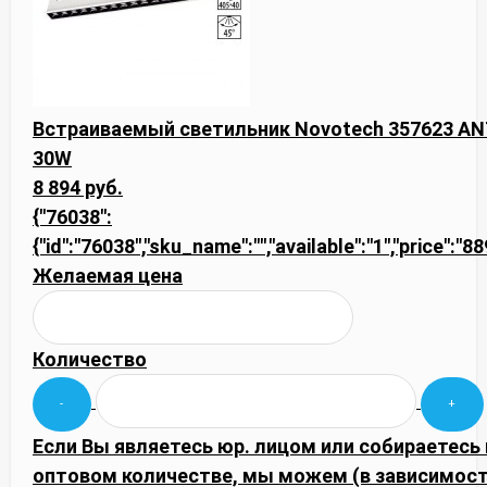
Встраиваемый светильник Novotech 357623 A
30W
8 894 руб.
{"76038":
{"id":"76038","sku_name":"","available":"1","price":"8
Желаемая цена
Количество
Если Вы являетесь юр. лицом или собираетесь 
оптовом количестве, мы можем (в зависимос