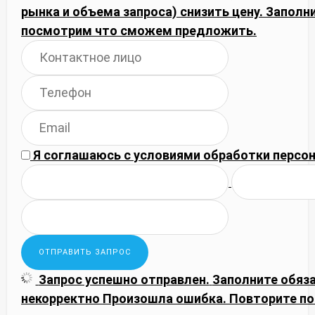
рынка и объема запроса) снизить цену. Запол
посмотрим что сможем предложить.
Я соглашаюсь с
условиями обработки
персон
Запрос успешно отправлен.
Заполните обяз
некорректно
Произошла ошибка. Повторите по