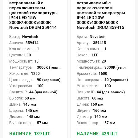
встраиваемый с
встраиваемый с
переключателем
переключателем
цветовой температуры
цветовой температуры
IP44 LED 15W
IP44 LED 20W
3000К\4000К\6000К
3000К\4000К\6000К
Novotech DRUM 359414
Novotech DRUM 359415
Бренд:
Novotech
Бренд:
Novotech
Артикул:
359414
Артикул:
359415
Кол-во ламп или LED:
1
Кол-во ламп или LED:
1
Цоколь:
LED
Цоколь:
LED
Мощность вт:
15
Мощность вт:
20
Температура света:
3000K (теплый), 4000K (нейтральный), 6000K (холодный), CCT механическое переключение
Температура света:
3000K (теплый), 4000K (нейтральный), 6000K (холодный), CCT механическое переключение
Яркость лм:
1250
Яркость лм:
1600
Цветопередача (CRI):
90 (хорошая)
Цветопередача (CRI):
90 (хорошая)
Угол рассеивания света °:
100
Угол рассеивания света °:
100
Защита IP:
44 (для ванной)
Защита IP:
44 (для ванной)
Высота:
60 мм
Высота:
60 мм
Длина:
145 мм
Длина:
160 мм
Ширина:
145 мм
Ширина:
160 мм
Диаметр:
145 мм
Диаметр:
160 мм
Высота встройки:
57 мм
Высота встройки:
57 мм
НАЛИЧИЕ: 139 ШТ.
НАЛИЧИЕ: 429 ШТ.