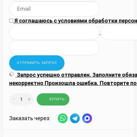
Я соглашаюсь с
условиями обработки
персон
Запрос успешно отправлен.
Заполните обяз
некорректно
Произошла ошибка. Повторите по
-
+
КУПИТЬ
Заказать через: