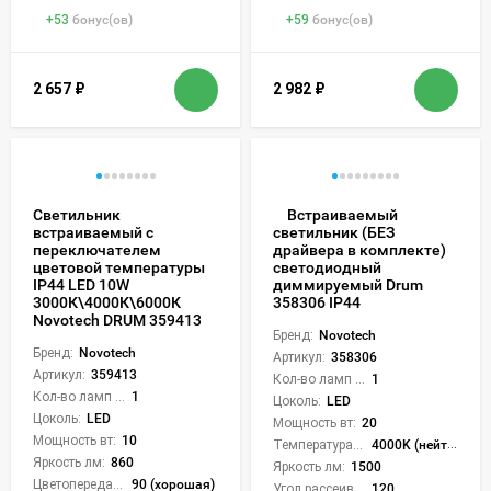
+
53
бонус(ов)
+
59
бонус(ов)
2 657
₽
2 982
₽
Светильник
Встраиваемый
встраиваемый с
светильник (БЕЗ
переключателем
драйвера в комплекте)
цветовой температуры
светодиодный
IP44 LED 10W
диммируемый Drum
3000К\4000К\6000К
358306 IP44
Novotech DRUM 359413
Бренд:
Novotech
Бренд:
Novotech
Артикул:
358306
Артикул:
359413
Кол-во ламп или LED:
1
Кол-во ламп или LED:
1
Цоколь:
LED
Цоколь:
LED
Мощность вт:
20
Мощность вт:
10
Температура света:
4000K (нейтральный)
Яркость лм:
860
Яркость лм:
1500
Цветопередача (CRI):
90 (хорошая)
Угол рассеивания света °:
120