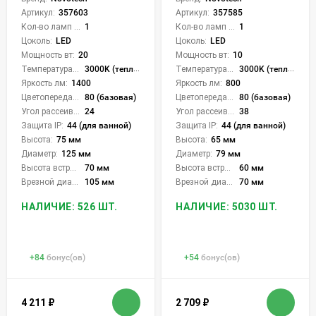
Артикул:
357603
Артикул:
357585
Кол-во ламп или LED:
1
Кол-во ламп или LED:
1
Цоколь:
LED
Цоколь:
LED
Мощность вт:
20
Мощность вт:
10
Температура света:
3000K (теплый)
Температура света:
3000K (теплый)
Яркость лм:
1400
Яркость лм:
800
Цветопередача (CRI):
80 (базовая)
Цветопередача (CRI):
80 (базовая)
Угол рассеивания света °:
24
Угол рассеивания света °:
38
Защита IP:
44 (для ванной)
Защита IP:
44 (для ванной)
Высота:
75 мм
Высота:
65 мм
Диаметр:
125 мм
Диаметр:
79 мм
Высота встройки:
70 мм
Высота встройки:
60 мм
Врезной диаметр:
105 мм
Врезной диаметр:
70 мм
НАЛИЧИЕ: 526 ШТ.
НАЛИЧИЕ: 5030 ШТ.
+
84
бонус(ов)
+
54
бонус(ов)
4 211
₽
2 709
₽