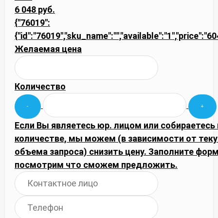
6 048 руб.
{"76019":
{"id":"76019","sku_name":"","available":"1","price":"6
Желаемая цена
Количество
Если Вы являетесь юр. лицом или собираетесь
количестве, мы можем (в зависимости от тек
объема запроса) снизить цену. Заполните фор
посмотрим что сможем предложить.