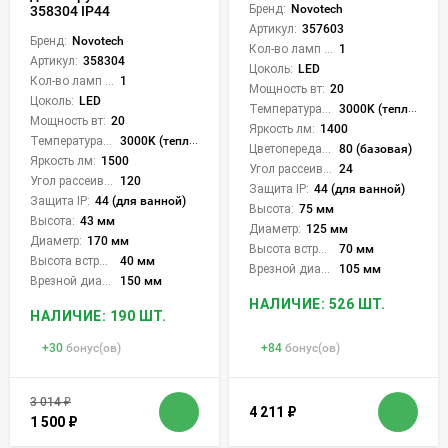
Бренд:
Novotech
358304 IP44
Артикул:
357603
Бренд:
Novotech
Кол-во ламп или LED:
1
Артикул:
358304
Цоколь:
LED
Кол-во ламп или LED:
1
Мощность вт:
20
Цоколь:
LED
Температура света:
3000K (теплый)
Мощность вт:
20
Яркость лм:
1400
Температура света:
3000K (теплый)
Цветопередача (CRI):
80 (базовая)
Яркость лм:
1500
Угол рассеивания света °:
24
Угол рассеивания света °:
120
Защита IP:
44 (для ванной)
Защита IP:
44 (для ванной)
Высота:
75 мм
Высота:
43 мм
Диаметр:
125 мм
Диаметр:
170 мм
Высота встройки:
70 мм
Высота встройки:
40 мм
Врезной диаметр:
105 мм
Врезной диаметр:
150 мм
НАЛИЧИЕ: 526 ШТ.
НАЛИЧИЕ: 190 ШТ.
+
30
бонус(ов)
+
84
бонус(ов)
3 014
₽
4 211
₽
1 500
₽