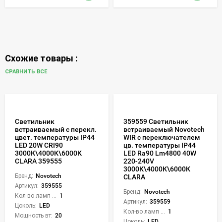
Схожие товары :
СРАВНИТЬ ВСЕ
Светильник
359559 Светильник
встраиваемый с перекл.
встраиваемый Novotech
цвет. температуры IP44
WIR с переключателем
LED 20W CRI90
цв. температуры IP44
3000К\4000К\6000К
LED Ra90 Lm4800 40W
CLARA 359555
220-240V
3000К\4000К\6000К
Бренд:
Novotech
CLARA
Артикул:
359555
Бренд:
Novotech
Кол-во ламп или LED:
1
Артикул:
359559
Цоколь:
LED
Кол-во ламп или LED:
1
Мощность вт:
20
Цоколь:
LED