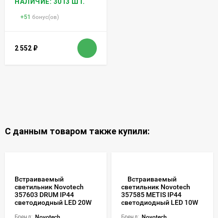
НАЛИЧИЕ: 3013 ШТ.
+
51
бонус(ов)
2 552
₽
С данным товаром также купили:
Встраиваемый
Встраиваемый
светильник Novotech
светильник Novotech
357603 DRUM IP44
357585 METIS IP44
светодиодный LED 20W
светодиодный LED 10W
Бренд:
Novotech
Бренд:
Novotech