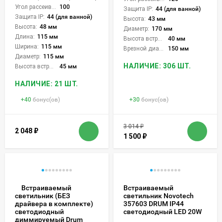
Угол рассеивания света °:
100
Защита IP:
44 (для ванной)
Защита IP:
44 (для ванной)
Высота:
43 мм
Высота:
48 мм
Диаметр:
170 мм
Длина:
115 мм
Высота встройки:
40 мм
Ширина:
115 мм
Врезной диаметр:
150 мм
Диаметр:
115 мм
НАЛИЧИЕ: 306 ШТ.
Высота встройки:
45 мм
НАЛИЧИЕ: 21 ШТ.
+
40
бонус(ов)
+
30
бонус(ов)
3 014
₽
2 048
₽
1 500
₽
Встраиваемый
Встраиваемый
светильник Novotech
светильник (БЕЗ
357603 DRUM IP44
драйвера в комплекте)
светодиодный LED 20W
светодиодный
диммируемый Drum