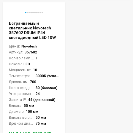
Встраиваемый
светильник Novotech
357602 DRUM IP44
светодиодный LED 10W
Бренд:
Novotech
Артикул:
357602
Кол-во ламп или LED:
1
Цоколь:
LED
Мощность вт:
10
Температура света:
3000K (теплый)
Яркость лм:
700
Цветопередача (CRI):
80 (базовая)
Угол рассеивания света °:
24
Защита IP:
44 (для ванной)
Высота:
55 мм
Диаметр:
100 мм
Высота встройки:
50 мм
Врезной диаметр:
75 мм