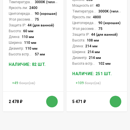
Температура света:
3000K (теплый), 4000K (нейтральный), 6000K (холодный), CCT механическое переключение
Мощность вт:
40
Яркость лм:
2400
Температура света:
3000K (теплый), 4000K (нейтральный), 6000K (холодный), CCT механическое переключение
Цветопередача (CRI):
90 (хорошая)
Яркость лм:
4800
Угол рассеивания света °:
75
Цветопередача (CRI):
90 (хорошая)
Защита IP:
44 (для ванной)
Угол рассеивания света °:
75
Высота:
60 мм
Защита IP:
44 (для ванной)
Длина:
110 мм
Высота:
108 мм
Ширина:
110 мм
Длина:
214 мм
Диаметр:
110 мм
Ширина:
214 мм
Высота встройки:
57 мм
Диаметр:
214 мм
Высота встройки:
102 мм
НАЛИЧИЕ: 82 ШТ.
НАЛИЧИЕ: 251 ШТ.
+
49
бонус(ов)
+
109
бонус(ов)
2 478
₽
5 471
₽