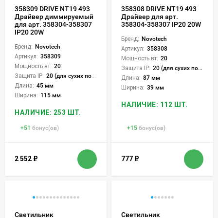
358309 DRIVE NT19 493
358308 DRIVE NT19 493
Драйвер диммируемый
Драйвер для арт.
для арт. 358304-358307
358304-358307 IP20 20W
IP20 20W
Бренд:
Novotech
Бренд:
Novotech
Артикул:
358308
Артикул:
358309
Мощность вт:
20
Мощность вт:
20
Защита IP:
20 (для сухих пом.)
Защита IP:
20 (для сухих пом.)
Длина:
87 мм
Длина:
45 мм
Ширина:
39 мм
Ширина:
115 мм
НАЛИЧИЕ: 112 ШТ.
НАЛИЧИЕ: 253 ШТ.
+
51
бонус(ов)
+
15
бонус(ов)
2 552
₽
777
₽
Светильник
Светильник