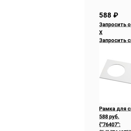
588
₽
Запросить о
X
Запросить с
Рамка для с
588 руб.
{"76407":