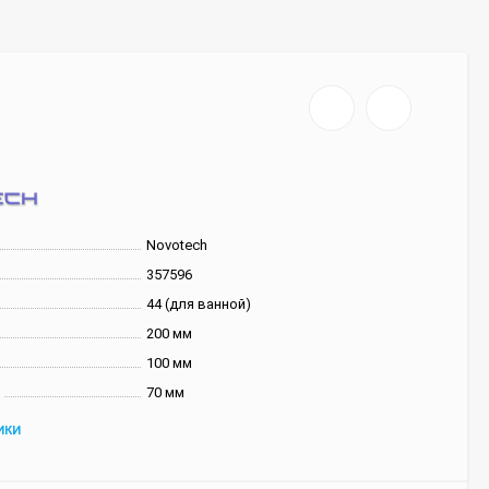
Novotech
357596
44 (для ванной)
200 мм
100 мм
70 мм
ИКИ