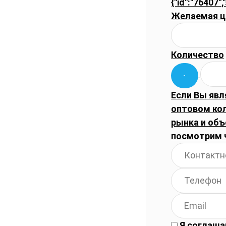
{"id":"76407",
Желаемая ц
Количество
Если Вы явл
оптовом ко
рынка и объ
посмотрим 
Я соглаша