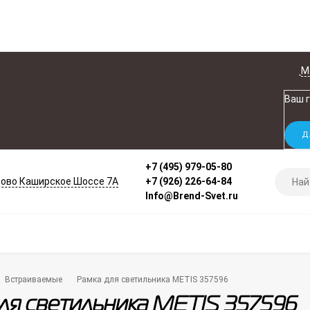
М
Ваш 
+7 (495) 979-05-80
ово Каширское Шоссе 7А
+7 (926) 226-64-84
Info@Brend-Svet.ru
Встраиваемые
Рамка для светильника METIS 357596
ля светильника METIS 357596