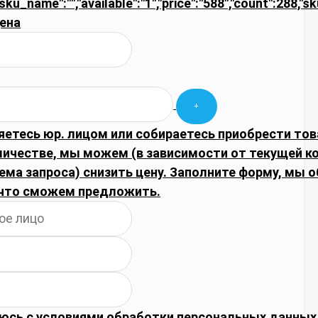
"sku_name":"","available":"1","price":"588","count":288,"s
ена
яетесь юр. лицом или собираетесь приобрести тов
личестве, мы можем (в зависимости от текущей 
ема запроса) снизить цену. Заполните форму, мы 
что сможем предложить.
юсь с
условиями обработки
персональных данных