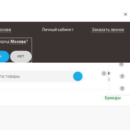
×
осква
Личный кабинет
Заказать звонок
город
Москва
?
0
Корзина
0
0
(пусто)
0
Бренды