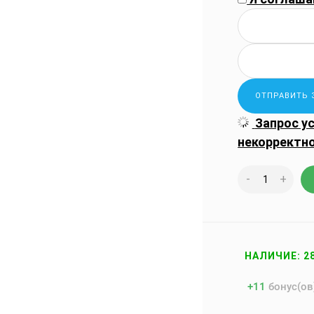
Запрос у
некорректн
-
+
НАЛИЧИЕ: 2
+
11
бонус(ов