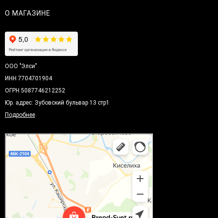
О МАГАЗИНЕ
ООО "Элси"
ИНН 7704701904
ОГРН 5087746212252
Юр. адрес: Зубовский бульвар 13 стр1
Подробнее