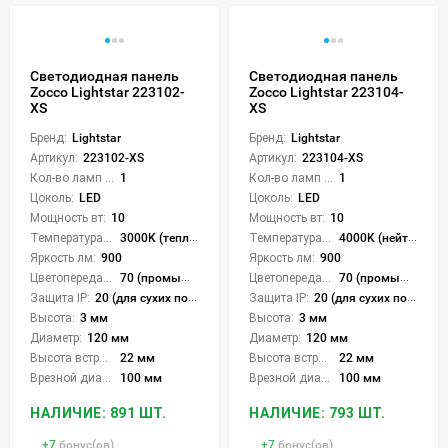
Светодиодная панель
Светодиодная панель
Zocco Lightstar 223102-
Zocco Lightstar 223104-
XS
XS
Бренд:
Lightstar
Бренд:
Lightstar
Артикул:
223102-XS
Артикул:
223104-XS
Кол-во ламп или LED:
1
Кол-во ламп или LED:
1
Цоколь:
LED
Цоколь:
LED
Мощность вт:
10
Мощность вт:
10
Температура света:
3000K (теплый)
Температура света:
4000K (нейтральный)
Яркость лм:
900
Яркость лм:
900
Цветопередача (CRI):
70 (промышленная)
Цветопередача (CRI):
70 (промышленная)
Защита IP:
20 (для сухих пом.)
Защита IP:
20 (для сухих пом.)
Высота:
3 мм
Высота:
3 мм
Диаметр:
120 мм
Диаметр:
120 мм
Высота встройки:
22 мм
Высота встройки:
22 мм
Врезной диаметр:
100 мм
Врезной диаметр:
100 мм
НАЛИЧИЕ: 891 ШТ.
НАЛИЧИЕ: 793 ШТ.
+
7
бонус(ов)
+
7
бонус(ов)