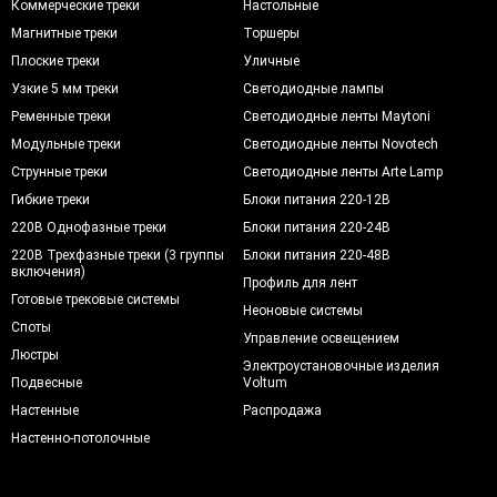
Коммерческие треки
Настольные
Магнитные треки
Торшеры
Плоские треки
Уличные
Узкие 5 мм треки
Светодиодные лампы
Ременные треки
Светодиодные ленты Maytoni
Модульные треки
Светодиодные ленты Novotech
Струнные треки
Светодиодные ленты Arte Lamp
Гибкие треки
Блоки питания 220-12В
220В Однофазные треки
Блоки питания 220-24В
220В Трехфазные треки (3 группы
Блоки питания 220-48В
включения)
Профиль для лент
Готовые трековые системы
Неоновые системы
Споты
Управление освещением
Люстры
Электроустановочные изделия
Подвесные
Voltum
Настенные
Распродажа
Настенно-потолочные