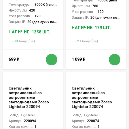
Температура света:
4000K (нейтральный)
Температура света:
3000K (теплый)
Яркость лм:
780
Яркость лм:
420
Угол рассеивания света °:
120
Угол рассеивания света °:
120
Защита IP:
20 (для сухих пом.)
Защита IP:
20 (для сухих пом.)
НАЛИЧИЕ: 179 ШТ.
НАЛИЧИЕ: 1258 ШТ.
+
13
бонус(ов)
+
21
бонус(ов)
699
₽
1 099
₽
Светильник
Светильник
встраиваевый со
встраиваевый со
встроенными
встроенными
светодиодами Zocco
светодиодами Zocco
Lightstar 220094
Lightstar 220074
Бренд:
Lightstar
Бренд:
Lightstar
Артикул:
220094
Артикул:
220074
Кол-во ламп или LED:
1
Кол-во ламп или LED:
1