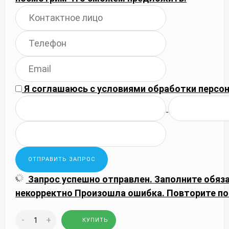
Я соглашаюсь с
условиями обработки
персон
Запрос успешно отправлен.
Заполните обяз
некорректно
Произошла ошибка. Повторите по
-
+
КУПИТЬ