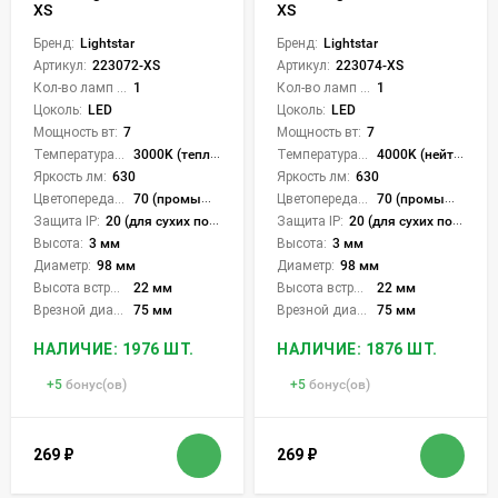
XS
XS
Бренд:
Lightstar
Бренд:
Lightstar
Артикул:
223072-XS
Артикул:
223074-XS
Кол-во ламп или LED:
1
Кол-во ламп или LED:
1
Цоколь:
LED
Цоколь:
LED
Мощность вт:
7
Мощность вт:
7
Температура света:
3000K (теплый)
Температура света:
4000K (нейтральный)
Яркость лм:
630
Яркость лм:
630
Цветопередача (CRI):
70 (промышленная)
Цветопередача (CRI):
70 (промышленная)
Защита IP:
20 (для сухих пом.)
Защита IP:
20 (для сухих пом.)
Высота:
3 мм
Высота:
3 мм
Диаметр:
98 мм
Диаметр:
98 мм
Высота встройки:
22 мм
Высота встройки:
22 мм
Врезной диаметр:
75 мм
Врезной диаметр:
75 мм
НАЛИЧИЕ: 1976 ШТ.
НАЛИЧИЕ: 1876 ШТ.
+
5
бонус(ов)
+
5
бонус(ов)
269
₽
269
₽