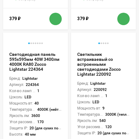
379
₽
379
₽
Светодиодная панель
Светильник
595x595мм 40W 3400лм
встраиваевый со
4000К RA80 Zocco
встроенными
Lightstar 224364
светодиодами Zocco
Lightstar 220092
Бренд:
Lightstar
Бренд:
Lightstar
Артикул:
224364
Артикул:
220092
Кол-во ламп или LED:
1
Кол-во ламп или LED:
1
Цоколь:
LED
Цоколь:
LED
Мощность вт:
40
Мощность вт:
9
Температура света:
4000K (нейтральный)
Температура света:
3000K (теплый)
Яркость лм:
3600
Яркость лм:
540
Угол рассеивания света °:
170
Угол рассеивания света °:
120
Защита IP:
20 (для сухих пом.)
Защита IP:
20 (для сухих пом.)
Высота:
40 мм