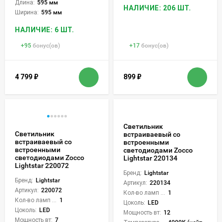
Длина:
595 мм
НАЛИЧИЕ: 206 ШТ.
Ширина:
595 мм
НАЛИЧИЕ: 6 ШТ.
+
95
бонус(ов)
+
17
бонус(ов)
4 799
₽
899
₽
Светильник
Светильник
встраиваевый со
встраиваевый со
встроенными
встроенными
светодиодами Zocco
светодиодами Zocco
Lightstar 220134
Lightstar 220072
Бренд:
Lightstar
Бренд:
Lightstar
Артикул:
220134
Артикул:
220072
Кол-во ламп или LED:
1
Кол-во ламп или LED:
1
Цоколь:
LED
Цоколь:
LED
Мощность вт:
12
Мощность вт:
7