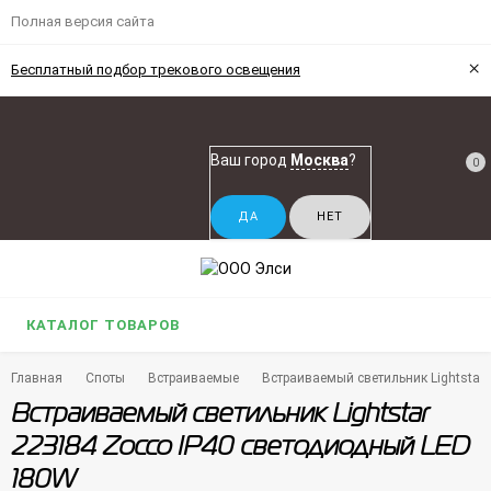
Полная версия сайта
×
Бесплатный подбор трекового освещения
Ваш город
Москва
?
0
КАТАЛОГ ТОВАРОВ
Главная
Споты
Встраиваемые
Встраиваемый светильник Lightstar
Встраиваемый светильник Lightstar
223184 Zocco IP40 светодиодный LED
180W