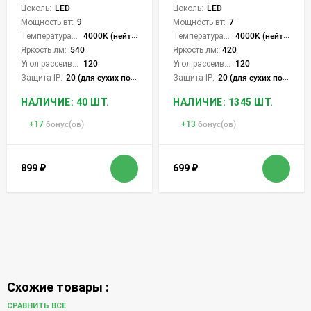
Цоколь:
LED
Цоколь:
LED
Мощность вт:
9
Мощность вт:
7
Температура света:
4000K (нейтральный)
Температура света:
4000K (нейтральный)
Яркость лм:
540
Яркость лм:
420
Угол рассеивания света °:
120
Угол рассеивания света °:
120
Защита IP:
20 (для сухих пом.)
Защита IP:
20 (для сухих пом.)
НАЛИЧИЕ: 40 ШТ.
НАЛИЧИЕ: 1345 ШТ.
+
17
бонус(ов)
+
13
бонус(ов)
899
₽
699
₽
Схожие товары :
СРАВНИТЬ ВСЕ