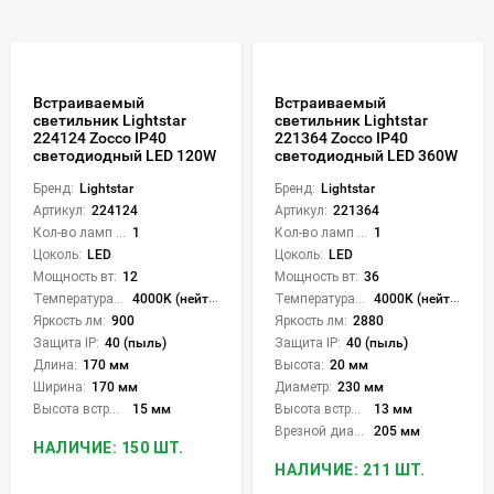
Встраиваемый
Встраиваемый
светильник Lightstar
светильник Lightstar
224124 Zocco IP40
221364 Zocco IP40
светодиодный LED 120W
светодиодный LED 360W
Бренд:
Lightstar
Бренд:
Lightstar
Артикул:
224124
Артикул:
221364
Кол-во ламп или LED:
1
Кол-во ламп или LED:
1
Цоколь:
LED
Цоколь:
LED
Мощность вт:
12
Мощность вт:
36
Температура света:
4000K (нейтральный)
Температура света:
4000K (нейтральный)
Яркость лм:
900
Яркость лм:
2880
Защита IP:
40 (пыль)
Защита IP:
40 (пыль)
Длина:
170 мм
Высота:
20 мм
Ширина:
170 мм
Диаметр:
230 мм
Высота встройки:
15 мм
Высота встройки:
13 мм
Врезной диаметр:
205 мм
НАЛИЧИЕ: 150 ШТ.
НАЛИЧИЕ: 211 ШТ.