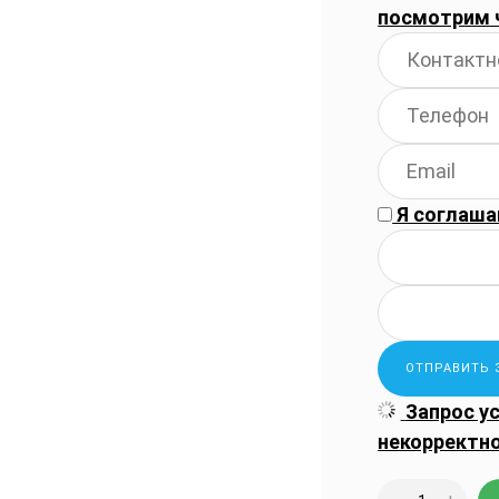
посмотрим 
Я соглаша
Запрос у
некорректн