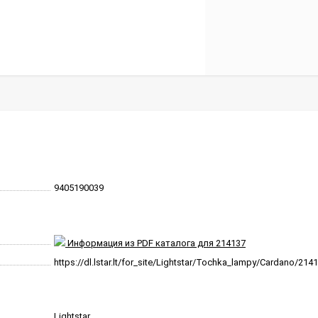
9405190039
Информация из PDF каталога для 214137
https://dl.lstar.lt/for_site/Lightstar/Tochka_lampy/Cardano/214
Lightstar