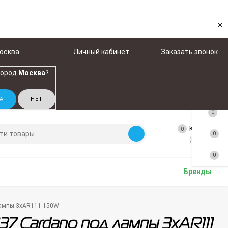
×
осква
Личный кабинет
Заказать звонок
город
Москва
?
0
Корзина
0
0
(пусто)
0
Бренды
 лампы 3xAR111 150W
137 Cardano под лампы 3xAR111