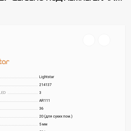
Lightstar
214137
LED
3
AR111
36
20 (для сухих пом.)
5 мм