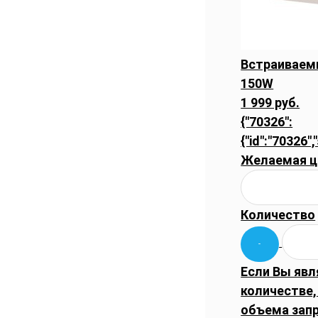
Встраиваемы
150W
1 999 руб.
{"70326":
{"id":"70326",
Желаемая ц
Количество
Если Вы явл
количестве,
объема запр