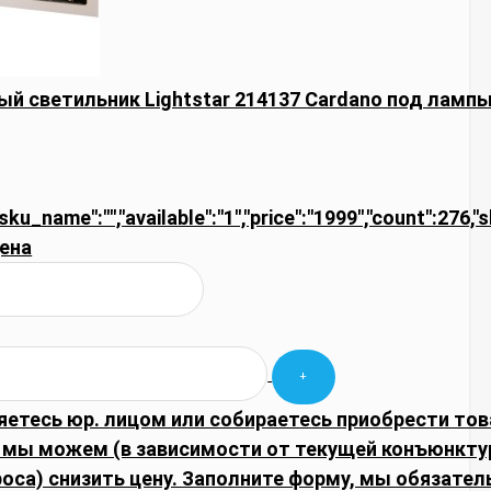
й светильник Lightstar 214137 Cardano под ламп
"sku_name":"","available":"1","price":"1999","count":276,"
ена
яетесь юр. лицом или собираетесь приобрести тов
 мы можем (в зависимости от текущей конъюнкту
оса) снизить цену. Заполните форму, мы обязател