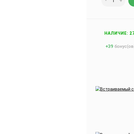
-
+
НАЛИЧИЕ: 2
+
39
бонус(ов