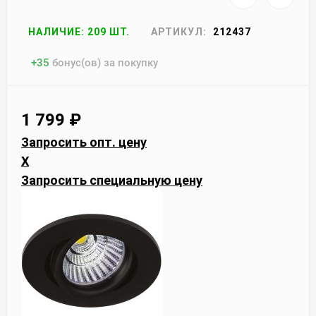
НАЛИЧИЕ: 209 ШТ.
АРТИКУЛ:
212437
+
35
бонус(ов) за покупку
1 799
₽
Запросить опт. цену
X
Запросить специальную цену