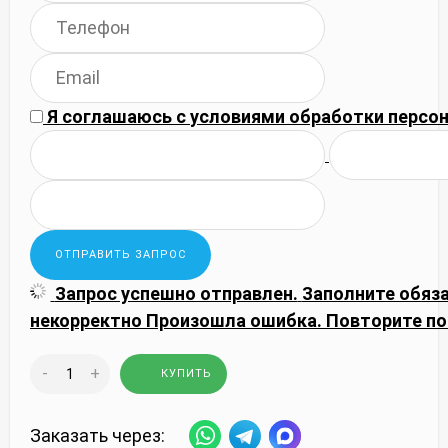
Я соглашаюсь с
условиями обработки
персон
Запрос успешно отправлен.
Заполните обяз
некорректно
Произошла ошибка. Повторите по
-
+
КУПИТЬ
Заказать через: