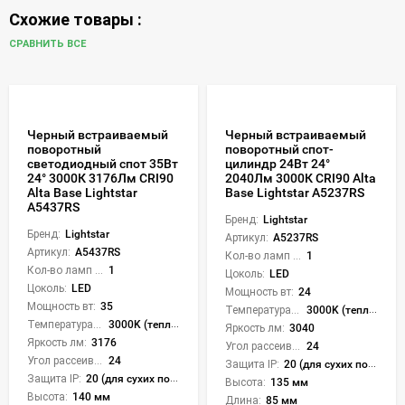
Схожие товары :
СРАВНИТЬ ВСЕ
Черный встраиваемый
Черный встраиваемый
поворотный
поворотный спот-
светодиодный спот 35Вт
цилиндр 24Вт 24°
24° 3000К 3176Лм CRI90
2040Лм 3000К CRI90 Alta
Alta Base Lightstar
Base Lightstar A5237RS
A5437RS
Бренд:
Lightstar
Бренд:
Lightstar
Артикул:
A5237RS
Артикул:
A5437RS
Кол-во ламп или LED:
1
Кол-во ламп или LED:
1
Цоколь:
LED
Цоколь:
LED
Мощность вт:
24
Мощность вт:
35
Температура света:
3000K (теплый)
Температура света:
3000K (теплый)
Яркость лм:
3040
Яркость лм:
3176
Угол рассеивания света °:
24
Угол рассеивания света °:
24
Защита IP:
20 (для сухих пом.)
Защита IP:
20 (для сухих пом.)
Высота:
135 мм
Высота:
140 мм
Длина:
85 мм