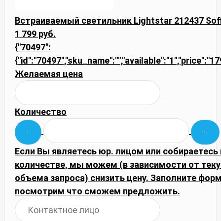
Встраиваемый светильник Lightstar 212437 Sof
1 799 руб.
{"70497":
{"id":"70497","sku_name":"","available":"1","price":"1
Желаемая цена
Количество
Если Вы являетесь юр. лицом или собираетесь
количестве, мы можем (в зависимости от тек
объема запроса) снизить цену. Заполните фор
посмотрим что сможем предложить.