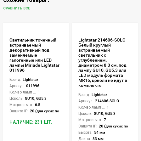
СРАВНИТЬ ВСЕ
Светильник точечный
Lightstar 214606-SOLO
встраиваемый
Белый круглый
декоративный под
встраиваемый
заменяемые
светильник с
галогенные или LED
углублением,
лампы Miriade Lightstar
диаметром 8.3 см, под
011996
лампу GU10, GU5.3 или
LED модуль формата
Бренд:
Lightstar
MR16, цоколи не идут в
комплекте
Артикул:
011996
Кол-во ламп или LED:
1
Бренд:
Lightstar
Цоколь:
GU10, GU5.3
Артикул:
214606-SOLO
Мощность вт:
6.5
Кол-во ламп или LED:
1
Защита IP:
20 (для сухих пом.)
Цоколь:
GU10, GU5.3
Мощность вт:
7
НАЛИЧИЕ: 231 ШТ.
Защита IP:
20 (для сухих пом.)
Высота:
54 мм
Длина:
83 мм