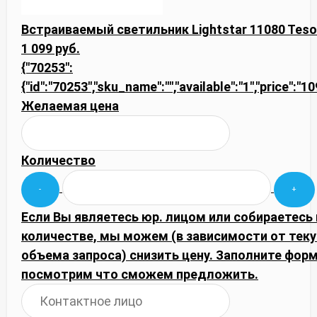
Встраиваемый светильник Lightstar 11080 Teso
1 099 руб.
{"70253":
{"id":"70253","sku_name":"","available":"1","price":"
Желаемая цена
Количество
Если Вы являетесь юр. лицом или собираетесь
количестве, мы можем (в зависимости от тек
объема запроса) снизить цену. Заполните фор
посмотрим что сможем предложить.