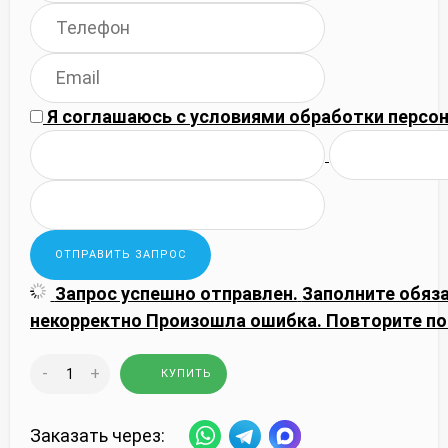
Я соглашаюсь с
условиями обработки
персон
Запрос успешно отправлен.
Заполните обяз
некорректно
Произошла ошибка. Повторите по
-
+
КУПИТЬ
Заказать через: