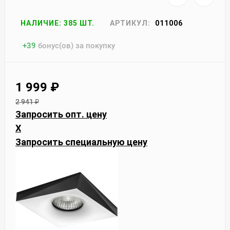
НАЛИЧИЕ: 385 ШТ.
АРТИКУЛ:
011006
+
39
бонус(ов) за покупку
1 999
₽
2 941
₽
Запросить опт. цену
X
Запросить специальную цену