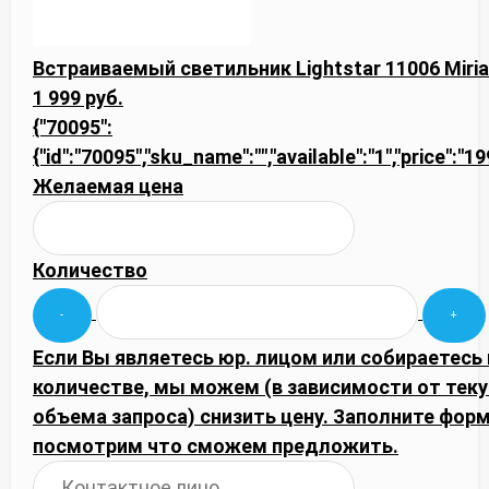
Встраиваемый светильник Lightstar 11006 Miri
1 999 руб.
{"70095":
{"id":"70095","sku_name":"","available":"1","price":"1
Желаемая цена
Количество
Если Вы являетесь юр. лицом или собираетесь
количестве, мы можем (в зависимости от тек
объема запроса) снизить цену. Заполните фор
посмотрим что сможем предложить.