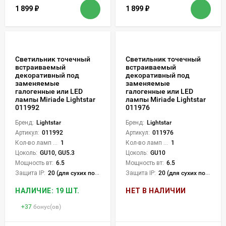
1 899
₽
1 899
₽
Светильник точечный
Светильник точечный
встраиваемый
встраиваемый
декоративный под
декоративный под
заменяемые
заменяемые
галогенные или LED
галогенные или LED
лампы Miriade Lightstar
лампы Miriade Lightstar
011992
011976
Бренд:
Lightstar
Бренд:
Lightstar
Артикул:
011992
Артикул:
011976
Кол-во ламп или LED:
1
Кол-во ламп или LED:
1
Цоколь:
GU10, GU5.3
Цоколь:
GU10
Мощность вт:
6.5
Мощность вт:
6.5
Защита IP:
20 (для сухих пом.)
Защита IP:
20 (для сухих пом.)
НАЛИЧИЕ: 19 ШТ.
НЕТ В НАЛИЧИИ
+
37
бонус(ов)