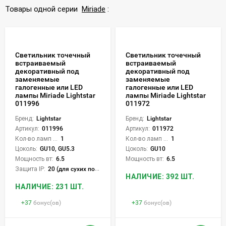
Товары одной серии
Miriade
:
Светильник точечный
Светильник точечный
встраиваемый
встраиваемый
декоративный под
декоративный под
заменяемые
заменяемые
галогенные или LED
галогенные или LED
лампы Miriade Lightstar
лампы Miriade Lightstar
011996
011972
Бренд:
Lightstar
Бренд:
Lightstar
Артикул:
011996
Артикул:
011972
Кол-во ламп или LED:
1
Кол-во ламп или LED:
1
Цоколь:
GU10, GU5.3
Цоколь:
GU10
Мощность вт:
6.5
Мощность вт:
6.5
Защита IP:
20 (для сухих пом.)
НАЛИЧИЕ: 392 ШТ.
НАЛИЧИЕ: 231 ШТ.
+
37
бонус(ов)
+
37
бонус(ов)