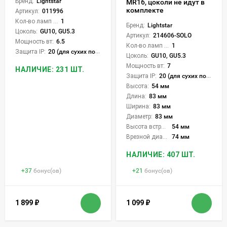
Бренд:
Lightstar
MR16, цоколи не идут в
комплекте
Артикул:
011996
Кол-во ламп или LED:
1
Бренд:
Lightstar
Цоколь:
GU10, GU5.3
Артикул:
214606-SOLO
Мощность вт:
6.5
Кол-во ламп или LED:
1
Защита IP:
20 (для сухих пом.)
Цоколь:
GU10, GU5.3
Мощность вт:
7
НАЛИЧИЕ: 231 ШТ.
Защита IP:
20 (для сухих пом.)
Высота:
54 мм
Длина:
83 мм
Ширина:
83 мм
Диаметр:
83 мм
Высота встройки:
54 мм
Врезной диаметр:
74 мм
НАЛИЧИЕ: 407 ШТ.
+
37
бонус(ов)
+
21
бонус(ов)
1 899
₽
1 099
₽