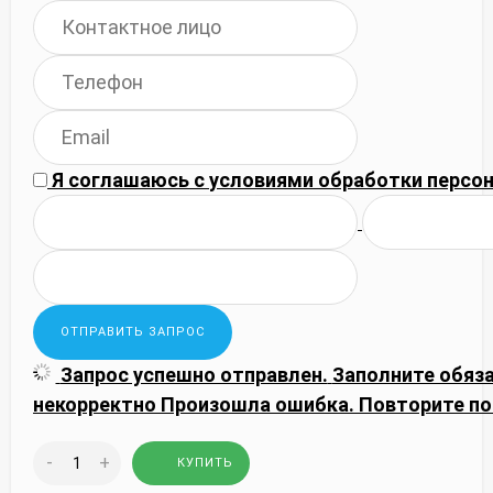
Я соглашаюсь с
условиями обработки
персон
Запрос успешно отправлен.
Заполните обяз
некорректно
Произошла ошибка. Повторите по
-
+
КУПИТЬ