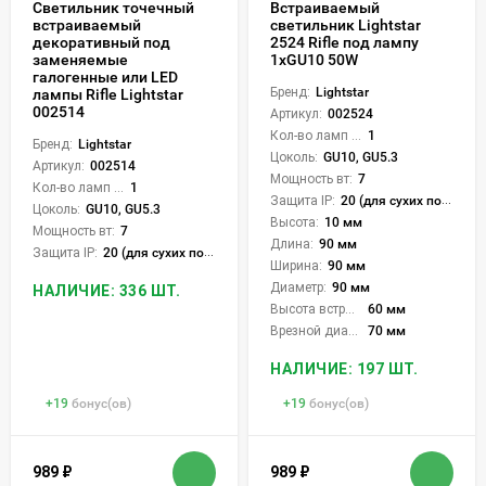
Светильник точечный
Встраиваемый
встраиваемый
светильник Lightstar
декоративный под
2524 Rifle под лампу
заменяемые
1xGU10 50W
галогенные или LED
Бренд:
Lightstar
лампы Rifle Lightstar
002514
Артикул:
002524
Кол-во ламп или LED:
1
Бренд:
Lightstar
Цоколь:
GU10, GU5.3
Артикул:
002514
Мощность вт:
7
Кол-во ламп или LED:
1
Защита IP:
20 (для сухих пом.)
Цоколь:
GU10, GU5.3
Высота:
10 мм
Мощность вт:
7
Длина:
90 мм
Защита IP:
20 (для сухих пом.)
Ширина:
90 мм
Диаметр:
90 мм
НАЛИЧИЕ: 336 ШТ.
Высота встройки:
60 мм
Врезной диаметр:
70 мм
НАЛИЧИЕ: 197 ШТ.
+
19
бонус(ов)
+
19
бонус(ов)
989
₽
989
₽