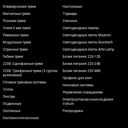
Коммерческие треки
Настольные
Магнитные треки
Торшеры
Плоские треки
Уличные
Узкие 5 мм треки
Светодиодные лампы
Ременные треки
Светодиодные ленты Maytoni
Модульные треки
Светодиодные ленты Novotech
Струнные треки
Светодиодные ленты Arte Lamp
Гибкие треки
Блоки питания 220-12В
220В Однофазные треки
Блоки питания 220-24В
220В Трехфазные треки (3 группы
Блоки питания 220-48В
включения)
Профиль для лент
Готовые трековые системы
Неоновые системы
Споты
Управление освещением
Люстры
Электроустановочные изделия
Подвесные
Voltum
Настенные
Распродажа
Настенно-потолочные