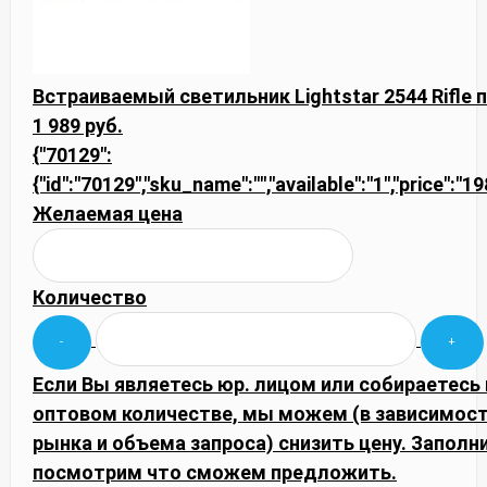
Встраиваемый светильник Lightstar 2544 Rifle
1 989 руб.
{"70129":
{"id":"70129","sku_name":"","available":"1","price":"1
Желаемая цена
Количество
Если Вы являетесь юр. лицом или собираетесь 
оптовом количестве, мы можем (в зависимос
рынка и объема запроса) снизить цену. Запол
посмотрим что сможем предложить.