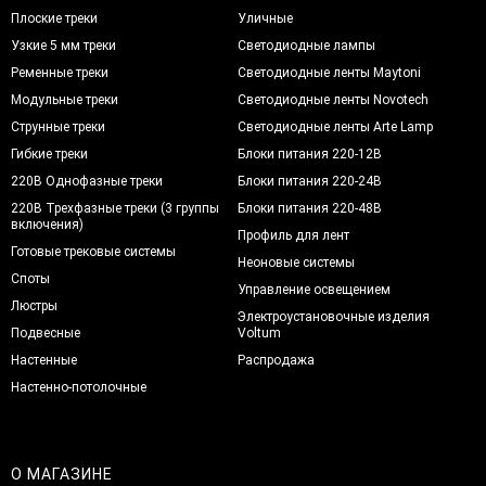
Плоские треки
Уличные
Узкие 5 мм треки
Светодиодные лампы
Ременные треки
Светодиодные ленты Maytoni
Модульные треки
Светодиодные ленты Novotech
Струнные треки
Светодиодные ленты Arte Lamp
Гибкие треки
Блоки питания 220-12В
220В Однофазные треки
Блоки питания 220-24В
220В Трехфазные треки (3 группы
Блоки питания 220-48В
включения)
Профиль для лент
Готовые трековые системы
Неоновые системы
Споты
Управление освещением
Люстры
Электроустановочные изделия
Подвесные
Voltum
Настенные
Распродажа
Настенно-потолочные
О МАГАЗИНЕ