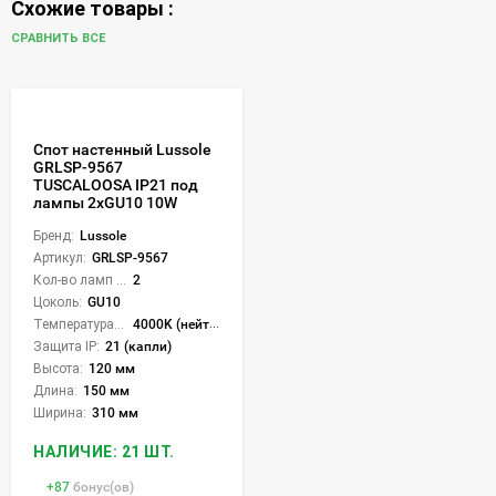
Схожие товары :
СРАВНИТЬ ВСЕ
Спот настенный Lussole
GRLSP-9567
TUSCALOOSA IP21 под
лампы 2xGU10 10W
Бренд:
Lussole
Артикул:
GRLSP-9567
Кол-во ламп или LED:
2
Цоколь:
GU10
Температура света:
4000K (нейтральный)
Защита IP:
21 (капли)
Высота:
120 мм
Длина:
150 мм
Ширина:
310 мм
НАЛИЧИЕ: 21 ШТ.
+
87
бонус(ов)