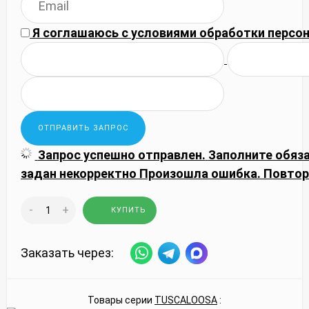
Я соглашаюсь с
условиями обработки
персон
Запрос успешно отправлен.
Заполните обяз
задан некорректно
Произошла ошибка. Повтор
-
+
КУПИТЬ
Заказать через:
Товары серии
TUSCALOOSA
: