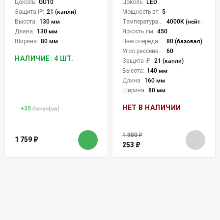
Цоколь:
GU10
Цоколь:
LED
Защита IP:
21 (капли)
Мощность вт:
5
Высота:
130 мм
Температура света:
4000K (нейтральный)
Длина:
130 мм
Яркость лм:
450
Ширина:
80 мм
Цветопередача (CRI):
80 (базовая)
Угол рассеивания света °:
60
НАЛИЧИЕ: 4 ШТ.
Защита IP:
21 (капли)
Высота:
140 мм
Длина:
160 мм
Ширина:
80 мм
НЕТ В НАЛИЧИИ
+
35
бонус(ов)
1 980
₽
1 759
₽
253
₽