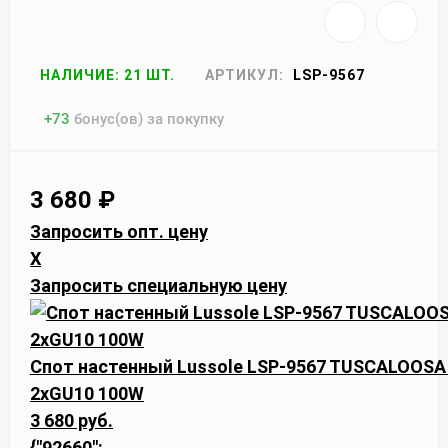
НАЛИЧИЕ: 21 ШТ.
АРТИКУЛ:
LSP-9567
+
73
бонус(ов) за покупку
3 680
₽
Запросить опт. цену
X
Запросить специальную цену
Спот настенный Lussole LSP-9567 TUSCALOOSA
2xGU10 100W
3 680 руб.
{"92660":