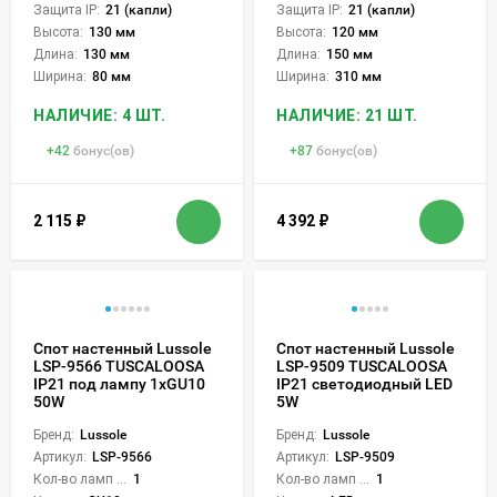
Защита IP:
21 (капли)
Защита IP:
21 (капли)
Высота:
130 мм
Высота:
120 мм
Длина:
130 мм
Длина:
150 мм
Ширина:
80 мм
Ширина:
310 мм
НАЛИЧИЕ: 4 ШТ.
НАЛИЧИЕ: 21 ШТ.
+
42
бонус(ов)
+
87
бонус(ов)
2 115
₽
4 392
₽
Спот настенный Lussole
Спот настенный Lussole
LSP-9566 TUSCALOOSA
LSP-9509 TUSCALOOSA
IP21 под лампу 1xGU10
IP21 светодиодный LED
50W
5W
Бренд:
Lussole
Бренд:
Lussole
Артикул:
LSP-9566
Артикул:
LSP-9509
Кол-во ламп или LED:
1
Кол-во ламп или LED:
1