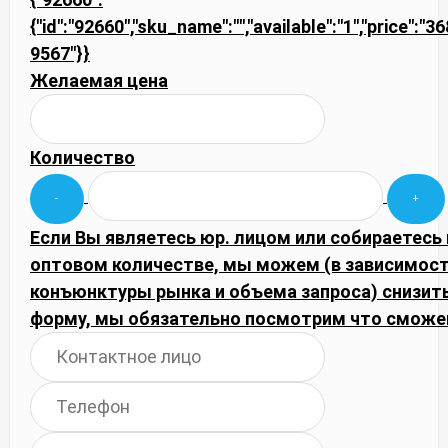
{"id":"92660","sku_name":"","available":"1","price":"3
9567"}}
Желаемая цена
Количество
Если Вы являетесь юр. лицом или собираетесь 
оптовом количестве, мы можем (в зависимост
конъюнктуры рынка и объема запроса) снизить
форму, мы обязательно посмотрим что сможе