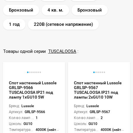
Бронзовый
4 кв. м.
Бронзовый
1 год
220В (сетевое напряжение)
Товары одной серии
TUSCALOOSA
:
Спот настенный Lussole
Спот настенный Lussole
GRLSP-9566
GRLSP-9567
TUSCALOOSA IP21 под
TUSCALOOSA IP21 под
лампу 1xGU10 5W
лампы 2xGU10 10W
Бренд:
Lussole
Бренд:
Lussole
Артикул:
GRLSP-9566
Артикул:
GRLSP-9567
Кол-во ламп или LED:
1
Кол-во ламп или LED:
2
Цоколь:
GU10
Цоколь:
GU10
Температура света:
4000K (нейтральный)
Температура света:
4000K (нейтральный)