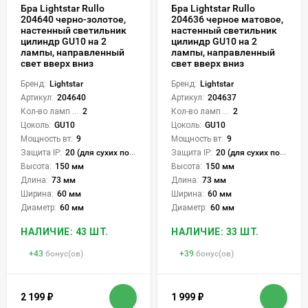
Бра Lightstar Rullo
Бра Lightstar Rullo
204640 черно-золотое,
204636 черное матовое,
настенный светильник
настенный светильник
цилиндр GU10 на 2
цилиндр GU10 на 2
лампы, направленный
лампы, направленный
свет вверх вниз
свет вверх вниз
Бренд:
Lightstar
Бренд:
Lightstar
Артикул:
204640
Артикул:
204637
Кол-во ламп или LED:
2
Кол-во ламп или LED:
2
Цоколь:
GU10
Цоколь:
GU10
Мощность вт:
9
Мощность вт:
9
Защита IP:
20 (для сухих пом.)
Защита IP:
20 (для сухих пом.)
Высота:
150 мм
Высота:
150 мм
Длина:
73 мм
Длина:
73 мм
Ширина:
60 мм
Ширина:
60 мм
Диаметр:
60 мм
Диаметр:
60 мм
НАЛИЧИЕ: 43 ШТ.
НАЛИЧИЕ: 33 ШТ.
+
43
бонус(ов)
+
39
бонус(ов)
2 199
₽
1 999
₽