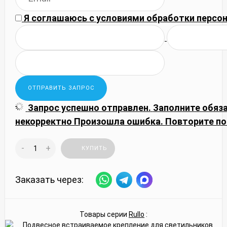
Я соглашаюсь с
условиями обработки
персон
Запрос успешно отправлен.
Заполните обяз
некорректно
Произошла ошибка. Повторите по
-
+
КУПИТЬ
Заказать через:
Товары серии
Rullo
: