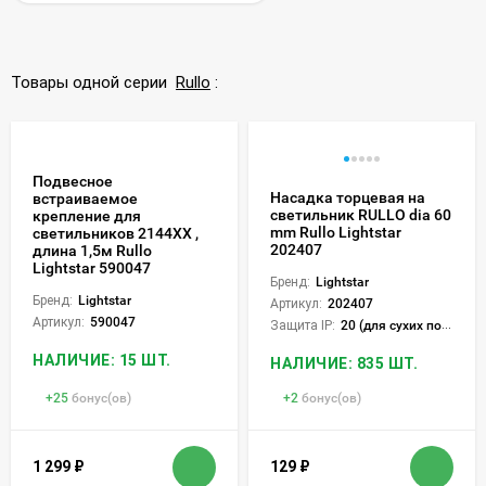
Товары одной серии
Rullo
:
Подвесное
Насадка торцевая на
встраиваемое
светильник RULLO dia 60
крепление для
mm Rullo Lightstar
светильников 2144XХ ,
202407
длина 1,5м Rullo
Lightstar 590047
Бренд:
Lightstar
Бренд:
Lightstar
Артикул:
202407
Артикул:
590047
Защита IP:
20 (для сухих пом.)
НАЛИЧИЕ: 15 ШТ.
НАЛИЧИЕ: 835 ШТ.
+
25
бонус(ов)
+
2
бонус(ов)
1 299
₽
129
₽