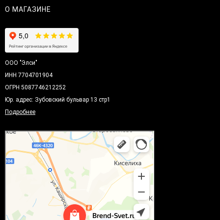
О МАГАЗИНЕ
ООО "Элси"
ИНН 7704701904
ОГРН 5087746212252
Юр. адрес: Зубовский бульвар 13 стр1
Подробнее