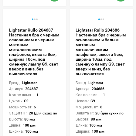
Lightstar Rullo 204687
Lightstar Rullo 204686
Настенная бра с черным
Настенная бра с черным
основанием и черным
основанием и белым
матовым
матовым
металлическим
металлическим
плафоном, высота 8см,
плафоном, высота 8см,
ширина 10см, под
ширина 10см, под
сменную лампу G9, свет
сменную лампу G9, свет
вверх и вниз, без
вверх и вниз, без
выключателя
выключателя
Бренд:
Lightstar
Бренд:
Lightstar
Артикул:
204687
Артикул:
204686
Кол-во ламп или LED:
1
Кол-во ламп или LED:
1
Цоколь:
G9
Цоколь:
G9
Мощность вт:
6
Мощность вт:
6
Защита IP:
20 (для сухих пом.)
Защита IP:
20 (для сухих пом.)
Высота:
80 мм
Высота:
80 мм
Длина:
100 мм
Длина:
100 мм
Ширина:
100 мм
Ширина:
100 мм