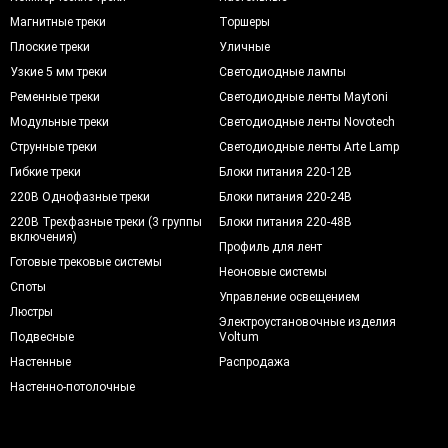
Магнитные треки
Торшеры
Плоские треки
Уличные
Узкие 5 мм треки
Светодиодные лампы
Ременные треки
Светодиодные ленты Maytoni
Модульные треки
Светодиодные ленты Novotech
Струнные треки
Светодиодные ленты Arte Lamp
Гибкие треки
Блоки питания 220-12В
220В Однофазные треки
Блоки питания 220-24В
220В Трехфазные треки (3 группы
Блоки питания 220-48В
включения)
Профиль для лент
Готовые трековые системы
Неоновые системы
Споты
Управление освещением
Люстры
Электроустановочные изделия
Подвесные
Voltum
Настенные
Распродажа
Настенно-потолочные