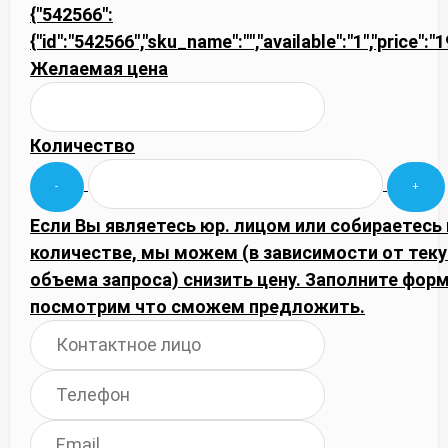
{"542566":
{"id":"542566","sku_name":"","available":"1","price":"
Желаемая цена
Количество
Если Вы являетесь юр. лицом или собираетесь
количестве, мы можем (в зависимости от тек
объема запроса) снизить цену. Заполните фор
посмотрим что сможем предложить.