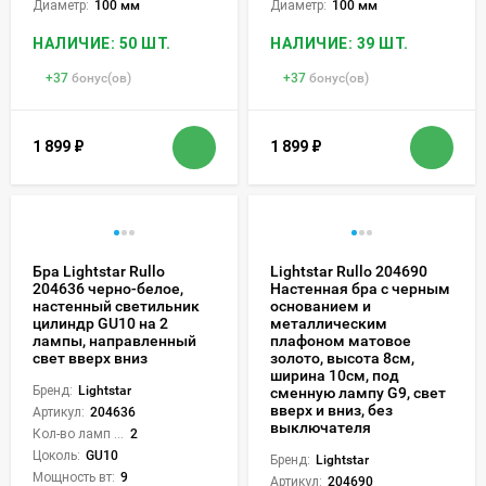
Диаметр:
100 мм
Диаметр:
100 мм
НАЛИЧИЕ: 50 ШТ.
НАЛИЧИЕ: 39 ШТ.
+
37
бонус(ов)
+
37
бонус(ов)
1 899
₽
1 899
₽
Бра Lightstar Rullo
Lightstar Rullo 204690
204636 черно-белое,
Настенная бра с черным
настенный светильник
основанием и
цилиндр GU10 на 2
металлическим
лампы, направленный
плафоном матовое
свет вверх вниз
золото, высота 8см,
ширина 10см, под
Бренд:
Lightstar
сменную лампу G9, свет
вверх и вниз, без
Артикул:
204636
выключателя
Кол-во ламп или LED:
2
Цоколь:
GU10
Бренд:
Lightstar
Мощность вт:
9
Артикул:
204690