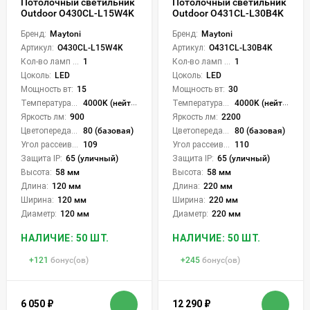
Потолочный светильник
Потолочный светильник
Outdoor O430CL-L15W4K
Outdoor O431CL-L30B4K
Бренд:
Maytoni
Бренд:
Maytoni
Артикул:
O430CL-L15W4K
Артикул:
O431CL-L30B4K
Кол-во ламп или LED:
1
Кол-во ламп или LED:
1
Цоколь:
LED
Цоколь:
LED
Мощность вт:
15
Мощность вт:
30
Температура света:
4000K (нейтральный)
Температура света:
4000K (нейтральный)
Яркость лм:
900
Яркость лм:
2200
Цветопередача (CRI):
80 (базовая)
Цветопередача (CRI):
80 (базовая)
Угол рассеивания света °:
109
Угол рассеивания света °:
110
Защита IP:
65 (уличный)
Защита IP:
65 (уличный)
Высота:
58 мм
Высота:
58 мм
Длина:
120 мм
Длина:
220 мм
Ширина:
120 мм
Ширина:
220 мм
Диаметр:
120 мм
Диаметр:
220 мм
НАЛИЧИЕ: 50 ШТ.
НАЛИЧИЕ: 50 ШТ.
+
121
бонус(ов)
+
245
бонус(ов)
6 050
₽
12 290
₽