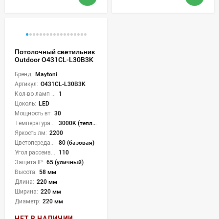
Потолочный светильник
Outdoor O431CL-L30B3K
Бренд:
Maytoni
Артикул:
O431CL-L30B3K
Кол-во ламп или LED:
1
Цоколь:
LED
Мощность вт:
30
Температура света:
3000K (теплый)
Яркость лм:
2200
Цветопередача (CRI):
80 (базовая)
Угол рассеивания света °:
110
Защита IP:
65 (уличный)
Высота:
58 мм
Длина:
220 мм
Ширина:
220 мм
Диаметр:
220 мм
НЕТ В НАЛИЧИИ