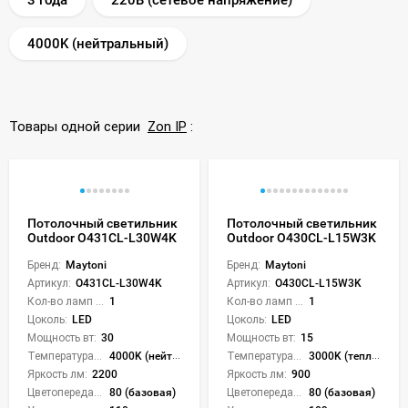
4000K (нейтральный)
Товары одной серии
Zon IP
:
Потолочный светильник
Потолочный светильник
Outdoor O431CL-L30W4K
Outdoor O430CL-L15W3K
Бренд:
Maytoni
Бренд:
Maytoni
Артикул:
O431CL-L30W4K
Артикул:
O430CL-L15W3K
Кол-во ламп или LED:
1
Кол-во ламп или LED:
1
Цоколь:
LED
Цоколь:
LED
Мощность вт:
30
Мощность вт:
15
Температура света:
4000K (нейтральный)
Температура света:
3000K (теплый)
Яркость лм:
2200
Яркость лм:
900
Цветопередача (CRI):
80 (базовая)
Цветопередача (CRI):
80 (базовая)