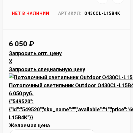
НЕТ В НАЛИЧИИ
АРТИКУЛ:
O430CL-L15B4K
6 050
₽
Запросить опт. цену
X
Запросить специальную цену
Потолочный светильник Outdoor O430CL-L15B
6 050 руб.
{"549520":
{"id":"549520","sku_name":"","available":"1","price":
L15B4K"}}
Желаемая цена