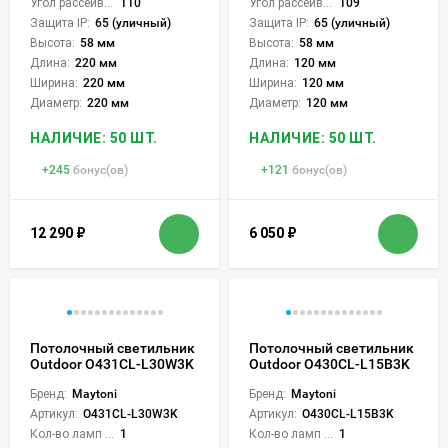
Угол рассеивания света °:
110
Угол рассеивания света °:
109
Защита IP:
65 (уличный)
Защита IP:
65 (уличный)
Высота:
58 мм
Высота:
58 мм
Длина:
220 мм
Длина:
120 мм
Ширина:
220 мм
Ширина:
120 мм
Диаметр:
220 мм
Диаметр:
120 мм
НАЛИЧИЕ: 50 ШТ.
НАЛИЧИЕ: 50 ШТ.
+
245
бонус(ов)
+
121
бонус(ов)
12 290
₽
6 050
₽
Потолочный светильник
Потолочный светильник
Outdoor O431CL-L30W3K
Outdoor O430CL-L15B3K
Бренд:
Maytoni
Бренд:
Maytoni
Артикул:
O431CL-L30W3K
Артикул:
O430CL-L15B3K
Кол-во ламп или LED:
1
Кол-во ламп или LED:
1