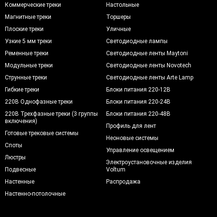
Коммерческие треки
Настольные
Магнитные треки
Торшеры
Плоские треки
Уличные
Узкие 5 мм треки
Светодиодные лампы
Ременные треки
Светодиодные ленты Maytoni
Модульные треки
Светодиодные ленты Novotech
Струнные треки
Светодиодные ленты Arte Lamp
Гибкие треки
Блоки питания 220-12В
220В Однофазные треки
Блоки питания 220-24В
220В Трехфазные треки (3 группы
Блоки питания 220-48В
включения)
Профиль для лент
Готовые трековые системы
Неоновые системы
Споты
Управление освещением
Люстры
Электроустановочные изделия
Подвесные
Voltum
Настенные
Распродажа
Настенно-потолочные