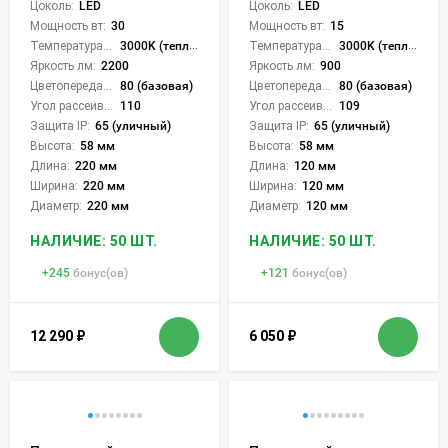
Цоколь:
LED
Цоколь:
LED
Мощность вт:
30
Мощность вт:
15
Температура света:
3000K (теплый)
Температура света:
3000K (теплый)
Яркость лм:
2200
Яркость лм:
900
Цветопередача (CRI):
80 (базовая)
Цветопередача (CRI):
80 (базовая)
Угол рассеивания света °:
110
Угол рассеивания света °:
109
Защита IP:
65 (уличный)
Защита IP:
65 (уличный)
Высота:
58 мм
Высота:
58 мм
Длина:
220 мм
Длина:
120 мм
Ширина:
220 мм
Ширина:
120 мм
Диаметр:
220 мм
Диаметр:
120 мм
НАЛИЧИЕ: 50 ШТ.
НАЛИЧИЕ: 50 ШТ.
+
245
бонус(ов)
+
121
бонус(ов)
12 290
₽
6 050
₽