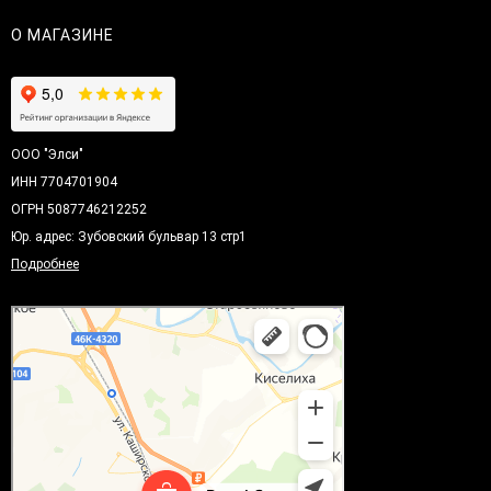
О МАГАЗИНЕ
ООО "Элси"
ИНН 7704701904
ОГРН 5087746212252
Юр. адрес: Зубовский бульвар 13 стр1
Подробнее