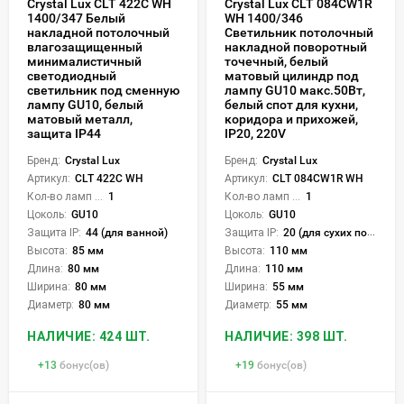
Crystal Lux CLT 422C WH
Crystal Lux CLT 084CW1R
1400/347 Белый
WH 1400/346
накладной потолочный
Светильник потолочный
влагозащищенный
накладной поворотный
минималистичный
точечный, белый
светодиодный
матовый цилиндр под
светильник под сменную
лампу GU10 макс.50Вт,
лампу GU10, белый
белый спот для кухни,
матовый металл,
коридора и прихожей,
защита IP44
IP20, 220V
Бренд:
Crystal Lux
Бренд:
Crystal Lux
Артикул:
CLT 422C WH
Артикул:
CLT 084CW1R WH
Кол-во ламп или LED:
1
Кол-во ламп или LED:
1
Цоколь:
GU10
Цоколь:
GU10
Защита IP:
44 (для ванной)
Защита IP:
20 (для сухих пом.)
Высота:
85 мм
Высота:
110 мм
Длина:
80 мм
Длина:
110 мм
Ширина:
80 мм
Ширина:
55 мм
Диаметр:
80 мм
Диаметр:
55 мм
НАЛИЧИЕ: 424 ШТ.
НАЛИЧИЕ: 398 ШТ.
+
13
бонус(ов)
+
19
бонус(ов)