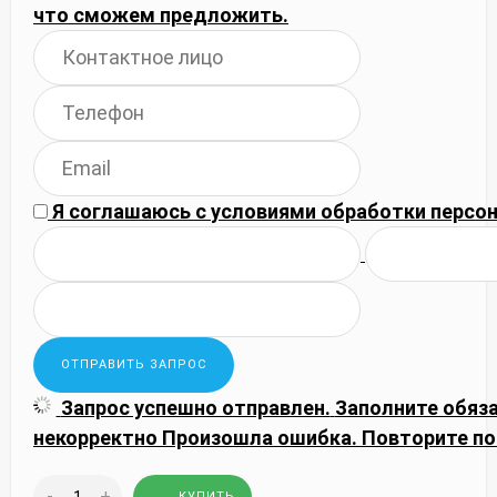
что сможем предложить.
Я соглашаюсь с
условиями обработки
персон
Запрос успешно отправлен.
Заполните обяз
некорректно
Произошла ошибка. Повторите по
-
+
КУПИТЬ