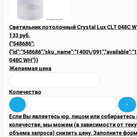
Светильник потолочный Crystal Lux CLT 048C 
133 руб.
{"548686":
{"id":"548686","sku_name":"1400\/091","available":"1"
048C WH"}}
Желаемая цена
Количество
Если Вы являетесь юр. лицом или собираетесь
количестве, мы можем (в зависимости от тек
объема запроса) снизить цену. Заполните фор