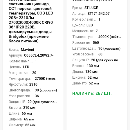
светильник цилиндр,
Бренд:
ST LUCE
CCT перекл. цветовой
температуры, COB LED
Артикул:
ST171.542.07
20Вт 2310Лм
Кол-во ламп или LED:
1
2700;3000;4000К CRI90
Цоколь:
LED
36° IP20 220В,
Мощность вт:
7
диммируемые диоды
Bridgelux (при смене
Температура света:
4000K (нейтральный)
блока питания)
Яркость лм:
560
Цветопередача (CRI):
90 (хорошая)
Бренд:
Maytoni
Угол рассеивания света °:
60
Артикул:
C055CL-L20W2.7-3-4K-M-W
Защита IP:
20 (для сухих пом.)
Кол-во ламп или LED:
1
Высота:
130 мм
Цоколь:
LED
Длина:
130 мм
Мощность вт:
20
Ширина:
52 мм
Температура света:
2700K (теплый), 3000K (теплый), 4000K (нейтральный), CCT механическое переключение
Диаметр:
52 мм
Яркость лм:
2310
Цветопередача (CRI):
90 (хорошая)
НАЛИЧИЕ: 267 ШТ.
Угол рассеивания света °:
36
Защита IP:
20 (для сухих пом.)
Высота:
210 мм
Длина:
65 мм
Ширина:
65 мм
Диаметр:
65 мм