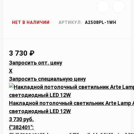
НЕТ В НАЛИЧИИ
АРТИКУЛ:
A2508PL-1WH
3 730
₽
Запросить опт. цену
X
Запросить специальную цену
Накладной потолочный светильник Arte Lamp
светодиодный LED 12W
3 730 руб.
{"382401":