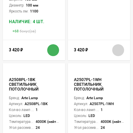
Диаметр:
100 мм
Яркость лм:
1100
НАЛИЧИЕ: 4 ШТ.
+
68
бонус(ов)
3 420
₽
3 420
₽
A2508PL-1BK
A2507PL-1WH
СВЕТИЛЬНИК
СВЕТИЛЬНИК
ПОТОЛОЧНЫЙ
ПОТОЛОЧНЫЙ
Бренд:
Arte Lamp
Бренд:
Arte Lamp
Артикул:
A2508PL-1BK
Артикул:
A2507PL-1WH
Кол-во ламп или LED:
1
Кол-во ламп или LED:
1
Цоколь:
LED
Цоколь:
LED
Температура света:
4000K (нейтральный)
Температура света:
4000K (нейтральный)
Угол рассеивания света °:
24
Угол рассеивания света °:
24