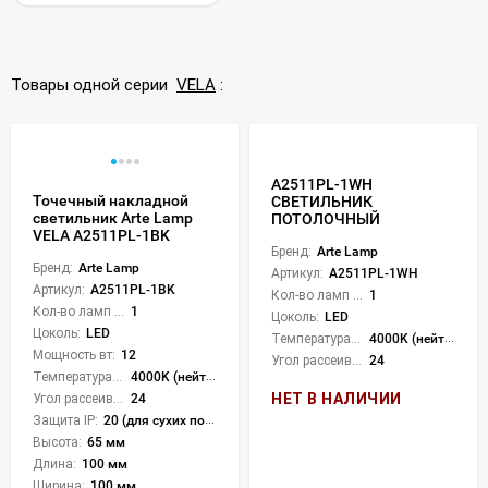
Товары одной серии
VELA
:
A2511PL-1WH
Точечный накладной
СВЕТИЛЬНИК
светильник Arte Lamp
ПОТОЛОЧНЫЙ
VELA A2511PL-1BK
Бренд:
Arte Lamp
Бренд:
Arte Lamp
Артикул:
A2511PL-1WH
Артикул:
A2511PL-1BK
Кол-во ламп или LED:
1
Кол-во ламп или LED:
1
Цоколь:
LED
Цоколь:
LED
Температура света:
4000K (нейтральный)
Мощность вт:
12
Угол рассеивания света °:
24
Температура света:
4000K (нейтральный)
НЕТ В НАЛИЧИИ
Угол рассеивания света °:
24
Защита IP:
20 (для сухих пом.)
Высота:
65 мм
Длина:
100 мм
Ширина:
100 мм