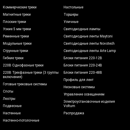
Коммерческие треки
Настольные
Магнитные треки
Торшеры
Плоские треки
Уличные
Узкие 5 мм треки
Светодиодные лампы
Ременные треки
Светодиодные ленты Maytoni
Модульные треки
Светодиодные ленты Novotech
Струнные треки
Светодиодные ленты Arte Lamp
Гибкие треки
Блоки питания 220-12В
220В Однофазные треки
Блоки питания 220-24В
220В Трехфазные треки (3 группы
Блоки питания 220-48В
включения)
Профиль для лент
Готовые трековые системы
Неоновые системы
Споты
Управление освещением
Люстры
Электроустановочные изделия
Подвесные
Voltum
Настенные
Распродажа
Настенно-потолочные