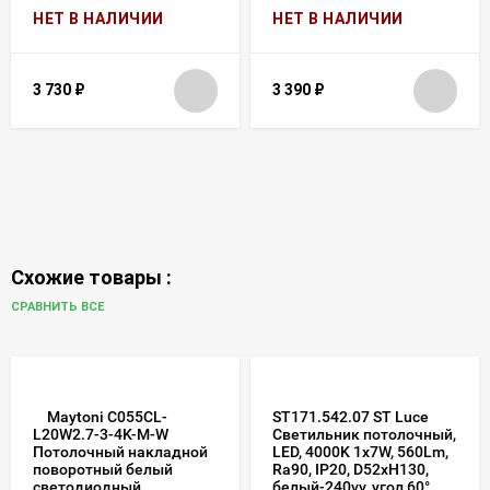
НЕТ В НАЛИЧИИ
НЕТ В НАЛИЧИИ
3 730
₽
3 390
₽
Схожие товары :
СРАВНИТЬ ВСЕ
Maytoni C055CL-
ST171.542.07 ST Luce
Светильник потолочный,
L20W2.7-3-4K-M-W
LED, 4000K 1х7W, 560Lm,
Потолочный накладной
Ra90, IP20, D52xH130,
поворотный белый
белый-240vv, угол 60°
светодиодный