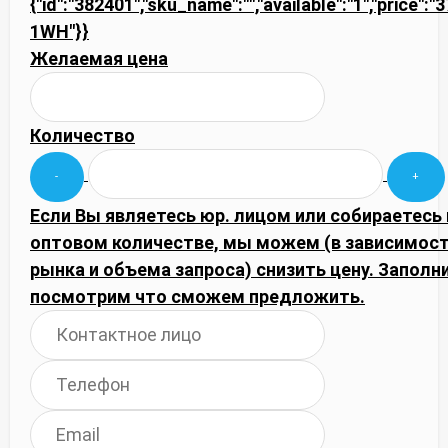
{"id":"382401","sku_name":"","available":"1","price":
1WH"}}
Желаемая цена
Количество
Если Вы являетесь юр. лицом или собираетесь 
оптовом количестве, мы можем (в зависимос
рынка и объема запроса) снизить цену. Запол
посмотрим что сможем предложить.