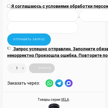
Я соглашаюсь с
условиями обработки
персон
Запрос успешно отправлен.
Заполните обяз
некорректно
Произошла ошибка. Повторите по
-
+
КУПИТЬ
Заказать через:
Товары серии
VELA
: