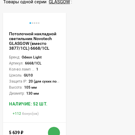
Товары одной серии
GLASGOW
:
Потолочной накладной
светильник Novotech
GLASGOW (вместо
3877/1CL) 6668/1CL
Бренд:
Odeon Light
Артикул:
6668/1CL
Кол-во ламп или LED:
1
Цоколь:
GU10
Защита IP:
20 (для сухих пом.)
Высота:
105 мм
Диаметр:
130 мм
НАЛИЧИЕ: 52 ШТ.
+
112
бонус(ов)
5 639
₽