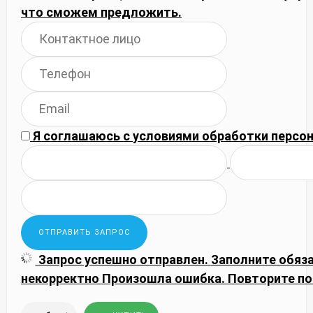
что сможем предложить.
Я соглашаюсь с
условиями обработки
персон
Запрос успешно отправлен.
Заполните обяз
некорректно
Произошла ошибка. Повторите по