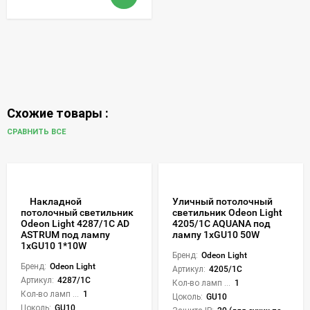
Схожие товары :
СРАВНИТЬ ВСЕ
Накладной
Уличный потолочный
светильник Odeon Light
потолочный светильник
4205/1C AQUANA под
Odeon Light 4287/1C AD
лампу 1xGU10 50W
ASTRUM под лампу
1xGU10 1*10W
Бренд:
Odeon Light
Бренд:
Odeon Light
Артикул:
4205/1C
Артикул:
4287/1C
Кол-во ламп или LED:
1
Кол-во ламп или LED:
1
Цоколь:
GU10
Цоколь:
GU10