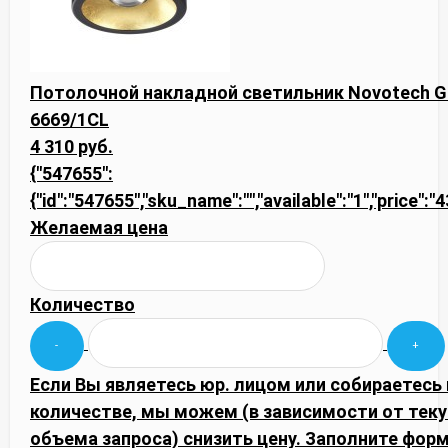
Потолочной накладной светильник Novotech 
6669/1CL
4 310 руб.
{"547655":
{"id":"547655","sku_name":"","available":"1","price":"
Желаемая цена
Количество
Если Вы являетесь юр. лицом или собираетесь
количестве, мы можем (в зависимости от тек
объема запроса) снизить цену. Заполните фор