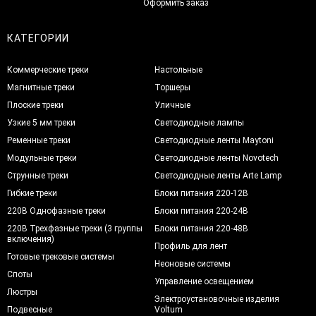
Оформить заказ
КАТЕГОРИИ
Коммерческие треки
Настольные
Магнитные треки
Торшеры
Плоские треки
Уличные
Узкие 5 мм треки
Светодиодные лампы
Ременные треки
Светодиодные ленты Maytoni
Модульные треки
Светодиодные ленты Novotech
Струнные треки
Светодиодные ленты Arte Lamp
Гибкие треки
Блоки питания 220-12В
220В Однофазные треки
Блоки питания 220-24В
220В Трехфазные треки (3 группы
Блоки питания 220-48В
включения)
Профиль для лент
Готовые трековые системы
Неоновые системы
Споты
Управление освещением
Люстры
Электроустановочные изделия
Подвесные
Voltum