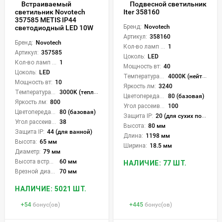
Встраиваемый
Подвесной светильник
светильник Novotech
Iter 358160
357585 METIS IP44
Бренд:
Novotech
светодиодный LED 10W
Артикул:
358160
Бренд:
Novotech
Кол-во ламп или LED:
1
Артикул:
357585
Цоколь:
LED
Кол-во ламп или LED:
1
Мощность вт:
40
Цоколь:
LED
Температура света:
4000K (нейтральный)
Мощность вт:
10
Яркость лм:
3240
Температура света:
3000K (теплый)
Цветопередача (CRI):
80 (базовая)
Яркость лм:
800
Угол рассеивания света °:
100
Цветопередача (CRI):
80 (базовая)
Защита IP:
20 (для сухих пом.)
Угол рассеивания света °:
38
Высота:
80 мм
Защита IP:
44 (для ванной)
Длина:
1198 мм
Высота:
65 мм
Ширина:
18.5 мм
Диаметр:
79 мм
Высота встройки:
60 мм
НАЛИЧИЕ: 77 ШТ.
Врезной диаметр:
70 мм
НАЛИЧИЕ: 5021 ШТ.
+
54
бонус(ов)
+
445
бонус(ов)