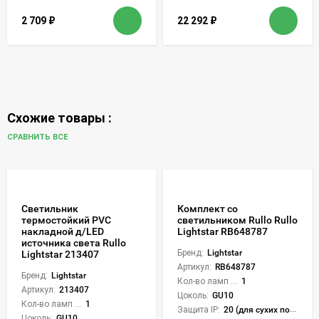
2 709
₽
22 292
₽
Схожие товары :
СРАВНИТЬ ВСЕ
Светильник
Комплект со
термостойкий PVC
светильником Rullo Rullo
накладной д/LED
Lightstar RB648787
источника света Rullo
Бренд:
Lightstar
Lightstar 213407
Артикул:
RB648787
Бренд:
Lightstar
Кол-во ламп или LED:
1
Артикул:
213407
Цоколь:
GU10
Кол-во ламп или LED:
1
Защита IP:
20 (для сухих пом.)
Цоколь:
GU10