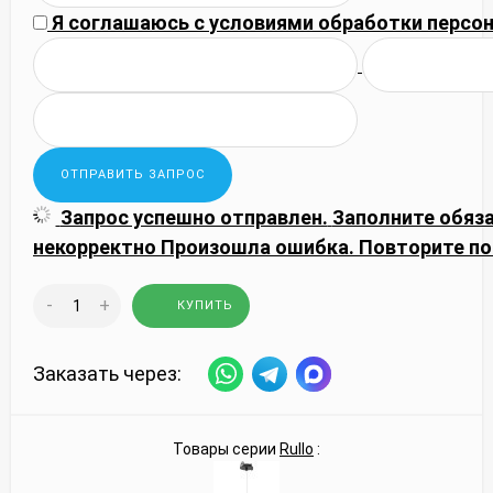
Я соглашаюсь с
условиями обработки
персон
Запрос успешно отправлен.
Заполните обяз
некорректно
Произошла ошибка. Повторите по
-
+
КУПИТЬ
Заказать через:
Товары серии
Rullo
: