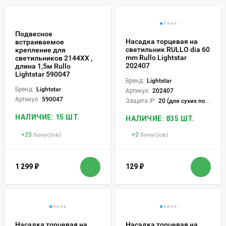
Подвесное
Насадка торцевая на
встраиваемое
светильник RULLO dia 60
крепление для
mm Rullo Lightstar
светильников 2144XХ ,
202407
длина 1,5м Rullo
Lightstar 590047
Бренд:
Lightstar
Бренд:
Lightstar
Артикул:
202407
Артикул:
590047
Защита IP:
20 (для сухих пом.)
НАЛИЧИЕ: 15 ШТ.
НАЛИЧИЕ: 835 ШТ.
+
25
бонус(ов)
+
2
бонус(ов)
1 299
₽
129
₽
Насадка торцевая на
Насадка торцевая на