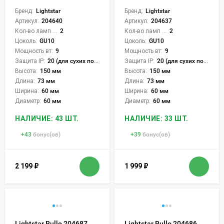
Бренд:
Lightstar
Бренд:
Lightstar
Артикул:
204640
Артикул:
204637
Кол-во ламп или LED:
2
Кол-во ламп или LED:
2
Цоколь:
GU10
Цоколь:
GU10
Мощность вт:
9
Мощность вт:
9
Защита IP:
20 (для сухих пом.)
Защита IP:
20 (для сухих пом.)
Высота:
150 мм
Высота:
150 мм
Длина:
73 мм
Длина:
73 мм
Ширина:
60 мм
Ширина:
60 мм
Диаметр:
60 мм
Диаметр:
60 мм
НАЛИЧИЕ: 43 ШТ.
НАЛИЧИЕ: 33 ШТ.
+
43
бонус(ов)
+
39
бонус(ов)
2 199
₽
1 999
₽
Lightstar Rullo 204687
Lightstar Rullo 204686