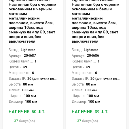
Настенная бра с черным
Настенная бра с черным
основанием и черным
основанием и белым
матовым
матовым
металлическим
металлическим
плафоном, высота 8см,
плафоном, высота 8см,
ширина 10см, под
ширина 10см, под
сменную лампу G9, свет
сменную лампу G9, свет
вверх и вниз, без
вверх и вниз, без
выключателя
выключателя
Бренд:
Lightstar
Бренд:
Lightstar
Артикул:
204687
Артикул:
204686
Кол-во ламп или LED:
1
Кол-во ламп или LED:
1
Цоколь:
G9
Цоколь:
G9
Мощность вт:
6
Мощность вт:
6
Защита IP:
20 (для сухих пом.)
Защита IP:
20 (для сухих пом.)
Высота:
80 мм
Высота:
80 мм
Длина:
100 мм
Длина:
100 мм
Ширина:
100 мм
Ширина:
100 мм
Диаметр:
100 мм
Диаметр:
100 мм
НАЛИЧИЕ: 50 ШТ.
НАЛИЧИЕ: 39 ШТ.
+
37
бонус(ов)
+
37
бонус(ов)