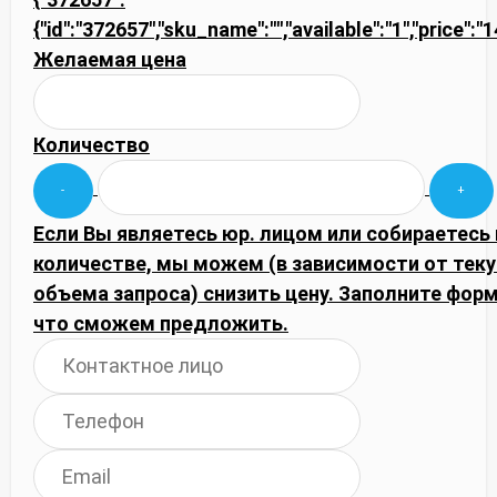
{"id":"372657","sku_name":"","available":"1","price":
Желаемая цена
Количество
Если Вы являетесь юр. лицом или собираетесь
количестве, мы можем (в зависимости от тек
объема запроса) снизить цену. Заполните фор
что сможем предложить.