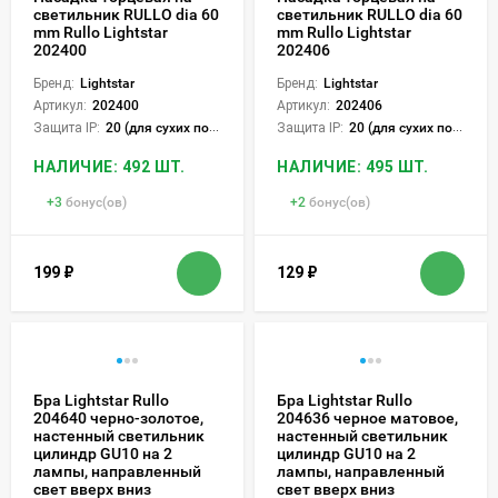
светильник RULLO dia 60
светильник RULLO dia 60
mm Rullo Lightstar
mm Rullo Lightstar
202400
202406
Бренд:
Lightstar
Бренд:
Lightstar
Артикул:
202400
Артикул:
202406
Защита IP:
20 (для сухих пом.)
Защита IP:
20 (для сухих пом.)
НАЛИЧИЕ: 492 ШТ.
НАЛИЧИЕ: 495 ШТ.
+
3
бонус(ов)
+
2
бонус(ов)
199
₽
129
₽
Бра Lightstar Rullo
Бра Lightstar Rullo
204640 черно-золотое,
204636 черное матовое,
настенный светильник
настенный светильник
цилиндр GU10 на 2
цилиндр GU10 на 2
лампы, направленный
лампы, направленный
свет вверх вниз
свет вверх вниз