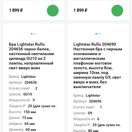
1 899
₽
1 899
₽
Бра Lightstar Rullo
Lightstar Rullo 204690
204636 черно-белое,
Настенная бра с черным
настенный светильник
основанием и
цилиндр GU10 на 2
металлическим
лампы, направленный
плафоном матовое
свет вверх вниз
золото, высота 8см,
ширина 10см, под
Бренд:
Lightstar
сменную лампу G9, свет
вверх и вниз, без
Артикул:
204636
выключателя
Кол-во ламп или LED:
2
Цоколь:
GU10
Бренд:
Lightstar
Мощность вт:
9
Артикул:
204690
Защита IP:
20 (для сухих пом.)
Кол-во ламп или LED:
1
Высота:
150 мм
Цоколь:
G9
Длина:
73 мм
Мощность вт:
6
Ширина:
60 мм
Защита IP:
20 (для сухих пом.)
Диаметр:
60 мм
Высота:
80 мм