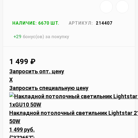
НАЛИЧИЕ: 6670 ШТ.
АРТИКУЛ:
214407
+
29
бонус(ов) за покупку
1 499
₽
Запросить опт. цену
X
Запросить специальную цену
Накладной потолочный светильник Lightstar 2
50W
1 499 руб.
{"372657":