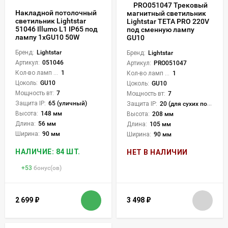
PRO051047 Трековый
Накладной потолочный
магнитный светильник
светильник Lightstar
Lightstar TETA PRO 220V
51046 Illumo L1 IP65 под
под сменную лампу
лампу 1xGU10 50W
GU10
Бренд:
Lightstar
Бренд:
Lightstar
Артикул:
051046
Артикул:
PRO051047
Кол-во ламп или LED:
1
Кол-во ламп или LED:
1
Цоколь:
GU10
Цоколь:
GU10
Мощность вт:
7
Мощность вт:
7
Защита IP:
65 (уличный)
Защита IP:
20 (для сухих пом.)
Высота:
148 мм
Высота:
208 мм
Длина:
56 мм
Длина:
105 мм
Ширина:
90 мм
Ширина:
90 мм
НАЛИЧИЕ: 84 ШТ.
НЕТ В НАЛИЧИИ
+
53
бонус(ов)
2 699
₽
3 498
₽