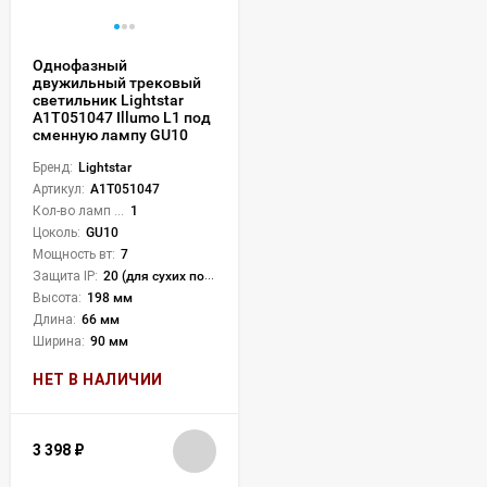
Однофазный
двужильный трековый
светильник Lightstar
A1T051047 Illumo L1 под
сменную лампу GU10
Бренд:
Lightstar
Артикул:
A1T051047
Кол-во ламп или LED:
1
Цоколь:
GU10
Мощность вт:
7
Защита IP:
20 (для сухих пом.)
Высота:
198 мм
Длина:
66 мм
Ширина:
90 мм
НЕТ В НАЛИЧИИ
3 398
₽