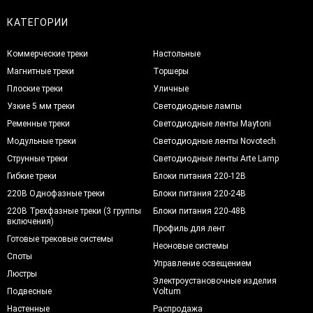
КАТЕГОРИИ
Коммерческие треки
Настольные
Магнитные треки
Торшеры
Плоские треки
Уличные
Узкие 5 мм треки
Светодиодные лампы
Ременные треки
Светодиодные ленты Maytoni
Модульные треки
Светодиодные ленты Novotech
Струнные треки
Светодиодные ленты Arte Lamp
Гибкие треки
Блоки питания 220-12В
220В Однофазные треки
Блоки питания 220-24В
220В Трехфазные треки (3 группы
Блоки питания 220-48В
включения)
Профиль для лент
Готовые трековые системы
Неоновые системы
Споты
Управление освещением
Люстры
Электроустановочные изделия
Подвесные
Voltum
Настенные
Распродажа