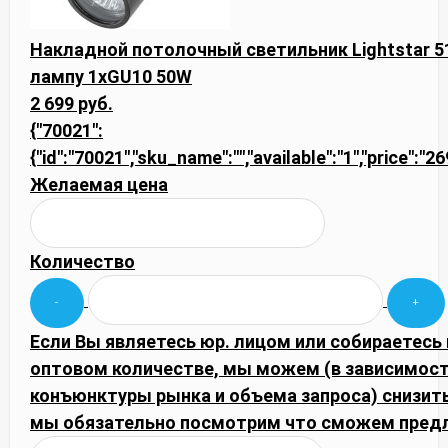
Накладной потолочный светильник Lightstar 510
лампу 1xGU10 50W
2 699 руб.
{"70021":
{"id":"70021","sku_name":"","available":"1","price":"2
Желаемая цена
Количество
Если Вы являетесь юр. лицом или собираетесь 
оптовом количестве, мы можем (в зависимост
конъюнктуры рынка и объема запроса) снизить
мы обязательно посмотрим что сможем пред