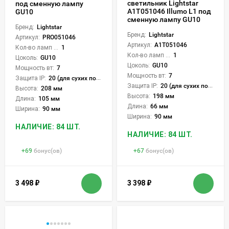
светильник Lightstar
под сменную лампу
A1T051046 Illumo L1 под
GU10
сменную лампу GU10
Бренд:
Lightstar
Бренд:
Lightstar
Артикул:
PRO051046
Артикул:
A1T051046
Кол-во ламп или LED:
1
Кол-во ламп или LED:
1
Цоколь:
GU10
Цоколь:
GU10
Мощность вт:
7
Мощность вт:
7
Защита IP:
20 (для сухих пом.)
Защита IP:
20 (для сухих пом.)
Высота:
208 мм
Высота:
198 мм
Длина:
105 мм
Длина:
66 мм
Ширина:
90 мм
Ширина:
90 мм
НАЛИЧИЕ: 84 ШТ.
НАЛИЧИЕ: 84 ШТ.
+
69
бонус(ов)
+
67
бонус(ов)
3 498
₽
3 398
₽