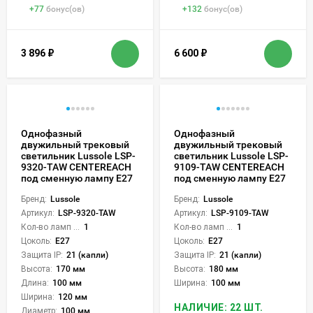
+
77
бонус(ов)
+
132
бонус(ов)
3 896
₽
6 600
₽
Однофазный
Однофазный
двужильный трековый
двужильный трековый
светильник Lussole LSP-
светильник Lussole LSP-
9320-TAW CENTEREACH
9109-TAW CENTEREACH
под сменную лампу Е27
под сменную лампу Е27
Бренд:
Lussole
Бренд:
Lussole
Артикул:
LSP-9320-TAW
Артикул:
LSP-9109-TAW
Кол-во ламп или LED:
1
Кол-во ламп или LED:
1
Цоколь:
E27
Цоколь:
E27
Защита IP:
21 (капли)
Защита IP:
21 (капли)
Высота:
170 мм
Высота:
180 мм
Длина:
100 мм
Ширина:
100 мм
Ширина:
120 мм
НАЛИЧИЕ: 22 ШТ.
Диаметр:
100 мм