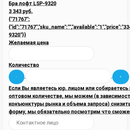
Бра лофт LSP-9320
3 343 руб.
{"71767":
{"id":"71767","sku_name":"","available":"1","price":"3
9320"}}
Желаемая цена
Количество
Если Вы являетесь юр. лицом или собираетесь 
оптовом количестве, мы можем (в зависимост
конъюнктуры рынка и объема запроса) снизить
форму, мы обязательно посмотрим что сможе