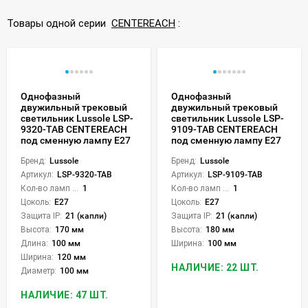
Товары одной серии
CENTEREACH
:
Однофазный
Однофазный
двужильный трековый
двужильный трековый
светильник Lussole LSP-
светильник Lussole LSP-
9320-TAB CENTEREACH
9109-TAB CENTEREACH
под сменную лампу Е27
под сменную лампу Е27
Бренд:
Lussole
Бренд:
Lussole
Артикул:
LSP-9320-TAB
Артикул:
LSP-9109-TAB
Кол-во ламп или LED:
1
Кол-во ламп или LED:
1
Цоколь:
E27
Цоколь:
E27
Защита IP:
21 (капли)
Защита IP:
21 (капли)
Высота:
170 мм
Высота:
180 мм
Длина:
100 мм
Ширина:
100 мм
Ширина:
120 мм
НАЛИЧИЕ: 22 ШТ.
Диаметр:
100 мм
НАЛИЧИЕ: 47 ШТ.