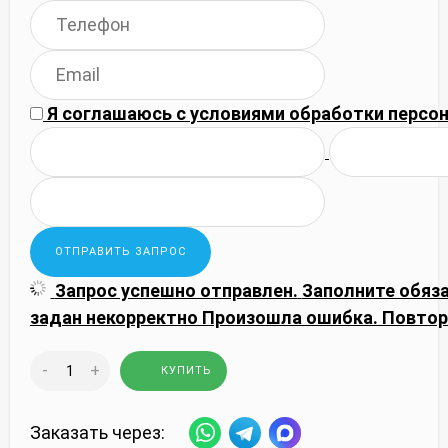
Я соглашаюсь с
условиями обработки
персон
Запрос успешно отправлен.
Заполните обяз
задан некорректно
Произошла ошибка. Повтор
-
+
КУПИТЬ
Заказать через: