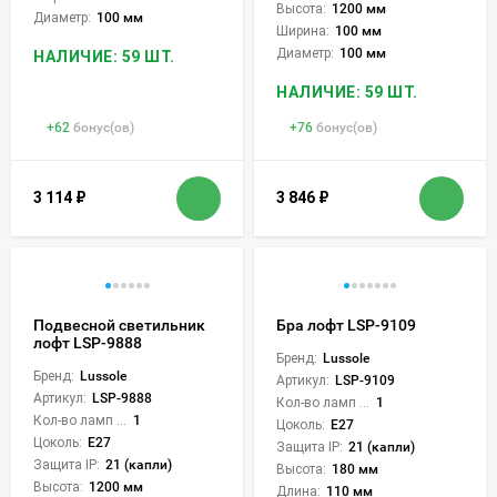
Высота:
1200 мм
Диаметр:
100 мм
Ширина:
100 мм
Диаметр:
100 мм
НАЛИЧИЕ: 59 ШТ.
НАЛИЧИЕ: 59 ШТ.
+
62
бонус(ов)
+
76
бонус(ов)
3 114
₽
3 846
₽
Подвесной светильник
Бра лофт LSP-9109
лофт LSP-9888
Бренд:
Lussole
Бренд:
Lussole
Артикул:
LSP-9109
Артикул:
LSP-9888
Кол-во ламп или LED:
1
Кол-во ламп или LED:
1
Цоколь:
E27
Цоколь:
E27
Защита IP:
21 (капли)
Защита IP:
21 (капли)
Высота:
180 мм
Высота:
1200 мм
Длина:
110 мм