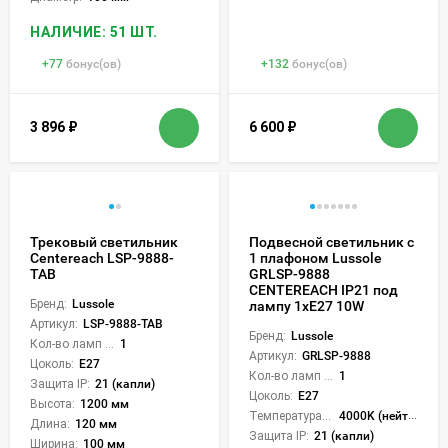
НАЛИЧИЕ: 51 ШТ.
+
77
бонус(ов)
+
132
бонус(ов)
3 896
₽
6 600
₽
Трековый светильник
Подвесной светильник с
Centereach LSP-9888-
1 плафоном Lussole
TAB
GRLSP-9888
CENTEREACH IP21 под
Бренд:
Lussole
лампу 1xE27 10W
Артикул:
LSP-9888-TAB
Бренд:
Lussole
Кол-во ламп или LED:
1
Артикул:
GRLSP-9888
Цоколь:
E27
Кол-во ламп или LED:
1
Защита IP:
21 (капли)
Цоколь:
E27
Высота:
1200 мм
Температура света:
4000K (нейтральный)
Длина:
120 мм
Защита IP:
21 (капли)
Ширина:
100 мм