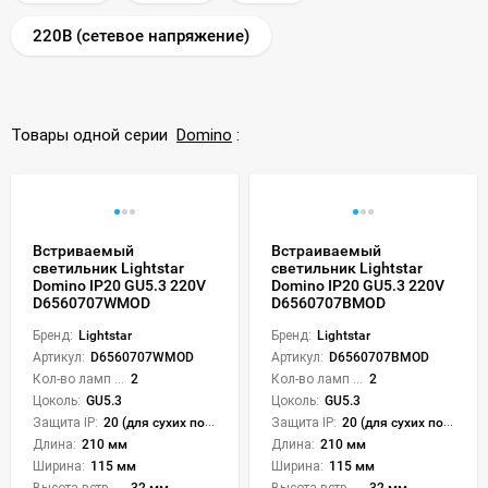
220В (сетевое напряжение)
Товары одной серии
Domino
:
Встриваемый
Встраиваемый
светильник Lightstar
светильник Lightstar
Domino IP20 GU5.3 220V
Domino IP20 GU5.3 220V
D6560707WMOD
D6560707BMOD
Бренд:
Lightstar
Бренд:
Lightstar
Артикул:
D6560707WMOD
Артикул:
D6560707BMOD
Кол-во ламп или LED:
2
Кол-во ламп или LED:
2
Цоколь:
GU5.3
Цоколь:
GU5.3
Защита IP:
20 (для сухих пом.)
Защита IP:
20 (для сухих пом.)
Длина:
210 мм
Длина:
210 мм
Ширина:
115 мм
Ширина:
115 мм
Высота встройки:
32 мм
Высота встройки:
32 мм