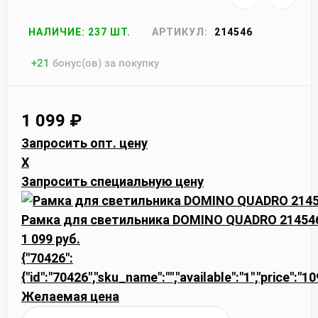
НАЛИЧИЕ: 237 ШТ.
АРТИКУЛ:
214546
+
21
бонус(ов) за покупку
1 099
₽
Запросить опт. цену
X
Запросить специальную цену
Рамка для светильника DOMINO QUADRO 21454
1 099 руб.
{"70426":
{"id":"70426","sku_name":"","available":"1","price":"1
Желаемая цена