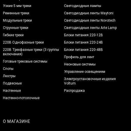
Узкие 5 мм треки
Светодиодные лампы
Ременные треки
Светодиодные ленты Maytoni
Модульные треки
Светодиодные ленты Novotech
Струнные треки
Светодиодные ленты Arte Lamp
Гибкие треки
Блоки питания 220-12В
220В Однофазные треки
Блоки питания 220-24В
220В Трехфазные треки (3 группы
Блоки питания 220-48В
включения)
Профиль для лент
Готовые трековые системы
Неоновые системы
Споты
Управление освещением
Люстры
Электроустановочные изделия
Подвесные
Voltum
Настенные
Распродажа
Настенно-потолочные
О МАГАЗИНЕ