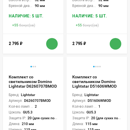
Врезной диаметр:
90 мм
Врезной диаметр:
90 мм
НАЛИЧИЕ: 5 ШТ.
НАЛИЧИЕ: 5 ШТ.
+
55
бонус(ов)
+
55
бонус(ов)
2 795
₽
2 795
₽
Комплект со
Комплект со
светильником Domino
светильником Domino
Lightstar D6260707BMOD
Lightstar D51606WMOD
Бренд:
Lightstar
Бренд:
Lightstar
Артикул:
D6260707BMOD
Артикул:
D51606WMOD
Кол-во ламп или LED:
2
Кол-во ламп или LED:
1
Цоколь:
GU5.3
Цоколь:
GU5.3
Защита IP:
20 (для сухих пом.)
Защита IP:
20 (для сухих пом.)
Длина:
210 мм
Длина:
115 мм
Ширина:
115 мм
Ширина:
115 мм