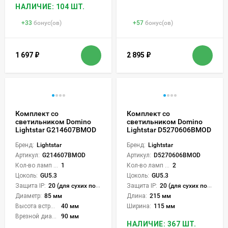
НАЛИЧИЕ: 104 ШТ.
+
33
бонус(ов)
+
57
бонус(ов)
1 697
₽
2 895
₽
Комплект со
Комплект со
светильником Domino
светильником Domino
Lightstar G214607BMOD
Lightstar D5270606BMOD
Бренд:
Lightstar
Бренд:
Lightstar
Артикул:
G214607BMOD
Артикул:
D5270606BMOD
Кол-во ламп или LED:
1
Кол-во ламп или LED:
2
Цоколь:
GU5.3
Цоколь:
GU5.3
Защита IP:
20 (для сухих пом.)
Защита IP:
20 (для сухих пом.)
Диаметр:
85 мм
Длина:
215 мм
Высота встройки:
40 мм
Ширина:
115 мм
Врезной диаметр:
90 мм
НАЛИЧИЕ: 367 ШТ.