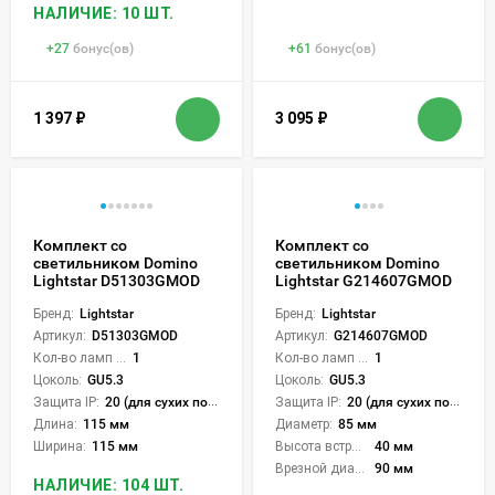
НАЛИЧИЕ: 10 ШТ.
+
27
бонус(ов)
+
61
бонус(ов)
1 397
₽
3 095
₽
Комплект со
Комплект со
светильником Domino
светильником Domino
Lightstar D51303GMOD
Lightstar G214607GMOD
Бренд:
Lightstar
Бренд:
Lightstar
Артикул:
D51303GMOD
Артикул:
G214607GMOD
Кол-во ламп или LED:
1
Кол-во ламп или LED:
1
Цоколь:
GU5.3
Цоколь:
GU5.3
Защита IP:
20 (для сухих пом.)
Защита IP:
20 (для сухих пом.)
Длина:
115 мм
Диаметр:
85 мм
Ширина:
115 мм
Высота встройки:
40 мм
Врезной диаметр:
90 мм
НАЛИЧИЕ: 104 ШТ.