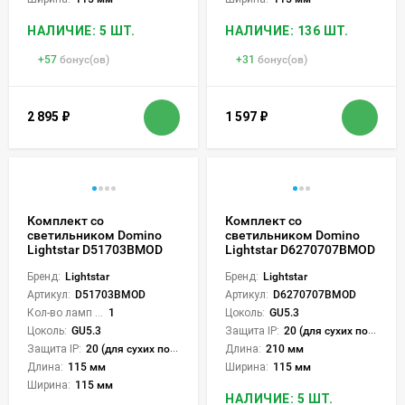
НАЛИЧИЕ: 5 ШТ.
НАЛИЧИЕ: 136 ШТ.
+
57
бонус(ов)
+
31
бонус(ов)
2 895
₽
1 597
₽
Комплект со
Комплект со
светильником Domino
светильником Domino
Lightstar D51703BMOD
Lightstar D6270707BMOD
Бренд:
Lightstar
Бренд:
Lightstar
Артикул:
D51703BMOD
Артикул:
D6270707BMOD
Кол-во ламп или LED:
1
Цоколь:
GU5.3
Цоколь:
GU5.3
Защита IP:
20 (для сухих пом.)
Защита IP:
20 (для сухих пом.)
Длина:
210 мм
Длина:
115 мм
Ширина:
115 мм
Ширина:
115 мм
НАЛИЧИЕ: 5 ШТ.