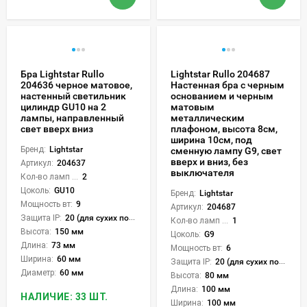
Бра Lightstar Rullo
Lightstar Rullo 204687
204636 черное матовое,
Настенная бра с черным
настенный светильник
основанием и черным
цилиндр GU10 на 2
матовым
лампы, направленный
металлическим
свет вверх вниз
плафоном, высота 8см,
ширина 10см, под
Бренд:
Lightstar
сменную лампу G9, свет
вверх и вниз, без
Артикул:
204637
выключателя
Кол-во ламп или LED:
2
Цоколь:
GU10
Бренд:
Lightstar
Мощность вт:
9
Артикул:
204687
Защита IP:
20 (для сухих пом.)
Кол-во ламп или LED:
1
Высота:
150 мм
Цоколь:
G9
Длина:
73 мм
Мощность вт:
6
Ширина:
60 мм
Защита IP:
20 (для сухих пом.)
Диаметр:
60 мм
Высота:
80 мм
Длина:
100 мм
НАЛИЧИЕ: 33 ШТ.
Ширина:
100 мм