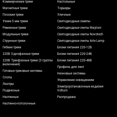
Коммерческие треки
Настольные
Магнитные треки
Торшеры
Плоские треки
Уличные
Узкие 5 мм треки
Светодиодные лампы
Ременные треки
Светодиодные ленты Maytoni
Модульные треки
Светодиодные ленты Novotech
Струнные треки
Светодиодные ленты Arte Lamp
Гибкие треки
Блоки питания 220-12В
220В Однофазные треки
Блоки питания 220-24В
220В Трехфазные треки (3 группы
Блоки питания 220-48В
включения)
Профиль для лент
Готовые трековые системы
Неоновые системы
Споты
Управление освещением
Люстры
Электроустановочные изделия
Подвесные
Voltum
Настенные
Распродажа
Настенно-потолочные