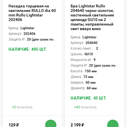
Насадка торцевая на
Бра Lightstar Rullo
светильник RULLO dia 60
204640 черно-золотое,
mm Rullo Lightstar
настенный светильник
202406
цилиндр GU10 на 2
лампы, направленный
Бренд:
Lightstar
свет вверх вниз
Артикул:
202406
Бренд:
Lightstar
Защита IP:
20 (для сухих пом.)
Артикул:
204640
Кол-во ламп или LED:
2
НАЛИЧИЕ: 495 ШТ.
Цоколь:
GU10
Мощность вт:
9
Защита IP:
20 (для сухих пом.)
Высота:
150 мм
Длина:
73 мм
Ширина:
60 мм
Диаметр:
60 мм
НАЛИЧИЕ: 43 ШТ.
+
2
бонус(ов)
+
43
бонус(ов)
129
₽
2 199
₽