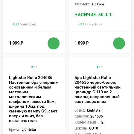
Диаметр:
100 мм
НАЛИЧИЕ: 50 ШТ.
+
39
бонус(ов)
+
37
бонус(ов)
1 999
₽
1 899
₽
Lightstar Rullo 204686
Бра Lightstar Rullo
Настенная бра с черным
204636 черно-белое,
основанием и белым
настенный светильник
матовым
цилиндр GU10 на 2
металлическим
лампы, направленный
плафоном, высота 8см,
свет вверх вниз
ширина 10см, под
Бренд:
Lightstar
сменную лампу G9, свет
вверх и вниз, без
Артикул:
204636
выключателя
Кол-во ламп или LED:
2
Цоколь:
GU10
Бренд:
Lightstar