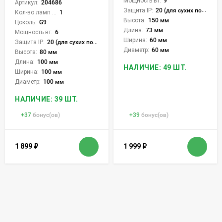
Мощность вт:
9
Артикул:
204686
Защита IP:
20 (для сухих пом.)
Кол-во ламп или LED:
1
Высота:
150 мм
Цоколь:
G9
Длина:
73 мм
Мощность вт:
6
Ширина:
60 мм
Защита IP:
20 (для сухих пом.)
Диаметр:
60 мм
Высота:
80 мм
Длина:
100 мм
НАЛИЧИЕ: 49 ШТ.
Ширина:
100 мм
Диаметр:
100 мм
НАЛИЧИЕ: 39 ШТ.
+
37
бонус(ов)
+
39
бонус(ов)
1 899
₽
1 999
₽