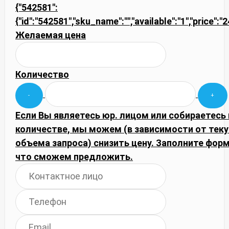
{"542581":
{"id":"542581","sku_name":"","available":"1","price":
Желаемая цена
Количество
Если Вы являетесь юр. лицом или собираетесь
количестве, мы можем (в зависимости от тек
объема запроса) снизить цену. Заполните фор
что сможем предложить.