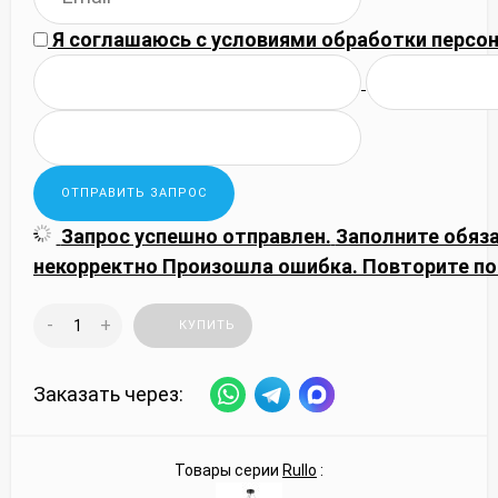
Я соглашаюсь с
условиями обработки
персон
Запрос успешно отправлен.
Заполните обяз
некорректно
Произошла ошибка. Повторите по
-
+
КУПИТЬ
Заказать через:
Товары серии
Rullo
: