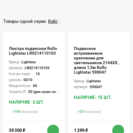
Товары одной серии
Rullo
:
Люстра подвесная Rullo
Подвесное
Lightstar LR0214110103
встраиваемое
крепление для
Бренд:
Lightstar
светильников 2144XХ ,
длина 1,5м Rullo
Артикул:
LR0214110103
Lightstar 590047
Кол-во ламп или LED:
10
Цоколь:
GU10
Бренд:
Lightstar
Мощность вт:
60
Артикул:
590047
Защита IP:
20 (для сухих пом.)
НАЛИЧИЕ: 15 ШТ.
НАЛИЧИЕ: 2 ШТ.
+
786
бонус(ов)
+
25
бонус(ов)
39 300
₽
1 299
₽