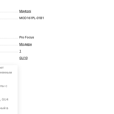
Maytoni
MOD161PL-01B1
Pro Focus
Модерн
1
GU10
еет
аненным
мпы с
4, GU4
ный в