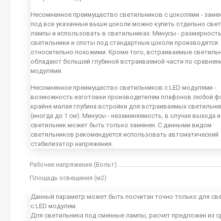
Несомненное преимущество светильников с цоколями - заме
под все указанные выше цоколи можно купить отдельно све
лампы и использовать в светильниках. Минусы - размерность
светильники и споты под стандартные цоколи производятся
относительно похожими. Кроме того, встраиваемые светиль
обладают большей глубиной встраиваемой части по сравнен
модулями.
Несомненное преимущество светильников с LED модулями -
возможность изготовки производителем плафонов любой ф
крайне малая глубина встройки для встраиваемых светильн
(иногда до 1 см). Минусы - незаменяемость, в случае выхода 
светильник может быть только заменен. С данными видом
светильников рекомендуется использовать автоматический
стабилизатор напряжения.
Рабочее напряжение (Вольт)
Площадь освещения (м2)
Данный параметр может быть посчитан точно только для св
с LED модулем.
Для светильника под сменные лампы, расчет предложен из с