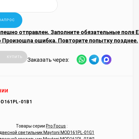
спешно отправлен.
Заполните обязательные поля
E
о
Произошла ошибка. Повторите попытку позднее.
КУПИТЬ
Заказать через:
ЧИИ
D161PL-01B1
Товары серии
Pro Focus
: