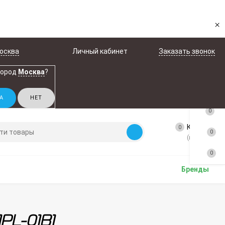
×
осква
Личный кабинет
Заказать звонок
город
Москва
?
0
Корзина
0
0
(пусто)
0
Бренды
PL-01B1