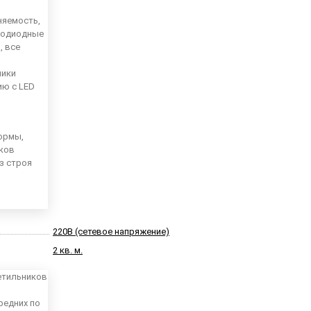
няемость,
тодиодные
, все
ники
ию с LED
ормы,
иков
из строя
220В (сетевое напряжение)
2 кв. м.
етильников
редних по