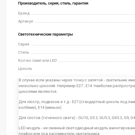
Производитель, серия, стиль, гарантия
Бренд
Артикул
Светотехнические параметры
Серия
Стиль
Кол-во ламп или LED
Цоколь
В случае если указаны через точку с запятой - светильник им
несколько цоколей. Например E27 ; E14. Наиболее распростр
цоколями являются:
Для люстр, подвесов и т.д - E27 (стандартный цоколь под ла
колбами), E14 (миньон)
Для спотов (точечного света) - GU10, G5.3, GU5.3, GX5.3, G9, G
LED модуль - не сменный светодиодный модуль вмонтирован
плафон или под рассеиватель светильника.