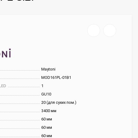
Maytoni
MOD161PL-01B1
LED
1
GU10
20 (для сухих пом.)
3400 мм
60 мм
60 мм
60 мм