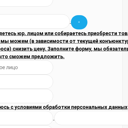
яетесь юр. лицом или собираетесь приобрести тов
 мы можем (в зависимости от текущей конъюнкту
оса) снизить цену. Заполните форму, мы обязател
что сможем предложить.
юсь с
условиями обработки
персональных данных