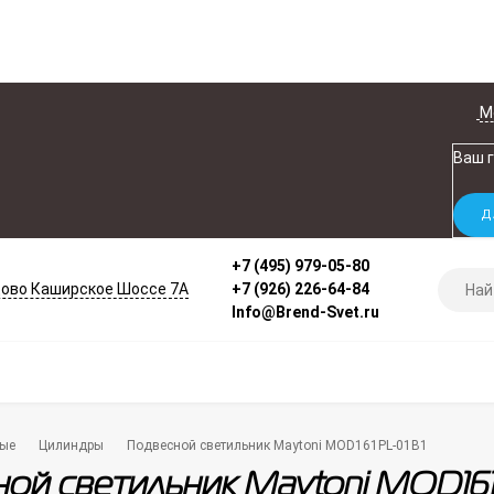
М
Ваш 
+7 (495) 979-05-80
ово Каширское Шоссе 7А
+7 (926) 226-64-84
Info@Brend-Svet.ru
ые
Цилиндры
Подвесной светильник Maytoni MOD161PL-01B1
ой светильник Maytoni MOD161