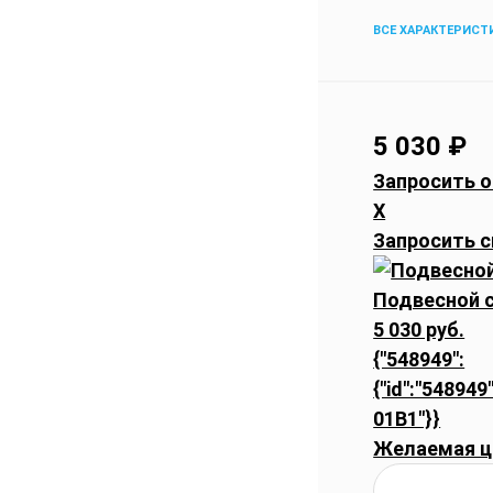
ВСЕ ХАРАКТЕРИСТ
5 030
₽
Запросить о
X
Запросить с
Подвесной 
5 030 руб.
{"548949":
{"id":"548949
01B1"}}
Желаемая ц