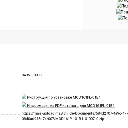
9405110033
Инструкция по установке MOD161PL-01B1
Информация из PDF каталога для MOD161PL-01B1
https://mais-upload.maytoni.de/Documents/684d2707-4a9c-477
08d0ad935d74/007/MOD161PL-01B1_0_007_0.zip