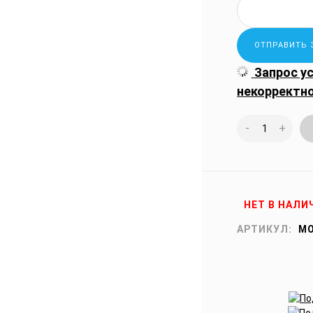
Запрос у
некорректн
-
+
НЕТ В НАЛИ
АРТИКУЛ:
MO