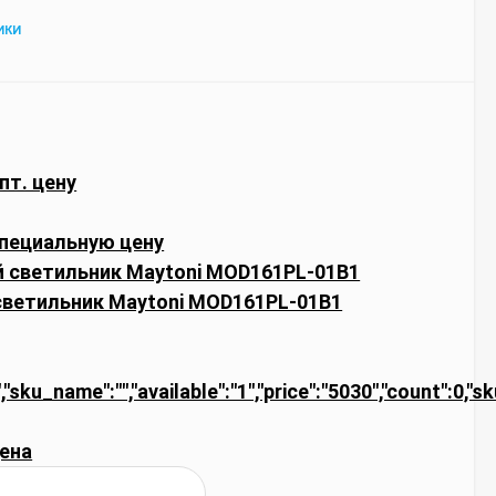
ИКИ
пт. цену
пециальную цену
светильник Maytoni MOD161PL-01B1
","sku_name":"","available":"1","price":"5030","count":0,
ена