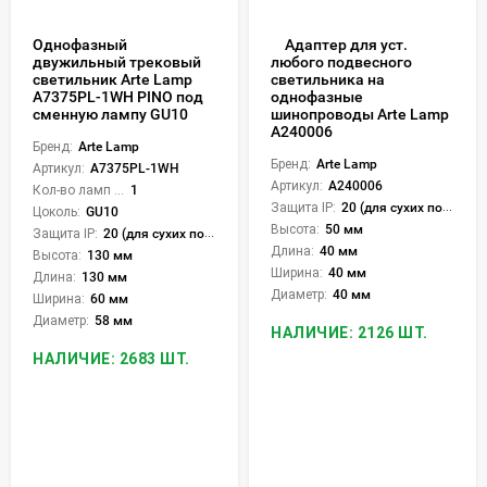
Однофазный
Адаптер для уст.
двужильный трековый
любого подвесного
светильник Arte Lamp
светильника на
A7375PL-1WH PINO под
однофазные
сменную лампу GU10
шинопроводы Arte Lamp
A240006
Бренд:
Arte Lamp
Бренд:
Arte Lamp
Артикул:
A7375PL-1WH
Артикул:
A240006
Кол-во ламп или LED:
1
Защита IP:
20 (для сухих пом.)
Цоколь:
GU10
Высота:
50 мм
Защита IP:
20 (для сухих пом.)
Длина:
40 мм
Высота:
130 мм
Ширина:
40 мм
Длина:
130 мм
Диаметр:
40 мм
Ширина:
60 мм
Диаметр:
58 мм
НАЛИЧИЕ: 2126 ШТ.
НАЛИЧИЕ: 2683 ШТ.