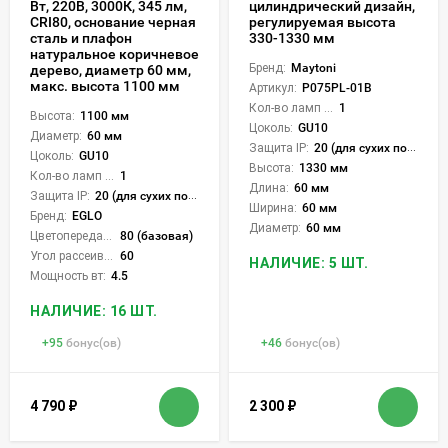
Вт, 220В, 3000К, 345 лм,
цилиндрический дизайн,
CRI80, основание черная
регулируемая высота
сталь и плафон
330-1330 мм
натуральное коричневое
Бренд:
Maytoni
дерево, диаметр 60 мм,
макс. высота 1100 мм
Артикул:
P075PL-01B
Кол-во ламп или LED:
1
Высота:
1100 мм
Цоколь:
GU10
Диаметр:
60 мм
Защита IP:
20 (для сухих пом.)
Цоколь:
GU10
Высота:
1330 мм
Кол-во ламп или LED:
1
Длина:
60 мм
Защита IP:
20 (для сухих пом.)
Ширина:
60 мм
Бренд:
EGLO
Диаметр:
60 мм
Цветопередача (CRI):
80 (базовая)
Угол рассеивания света °:
60
НАЛИЧИЕ: 5 ШТ.
Мощность вт:
4.5
НАЛИЧИЕ: 16 ШТ.
+
95
бонус(ов)
+
46
бонус(ов)
4 790
₽
2 300
₽