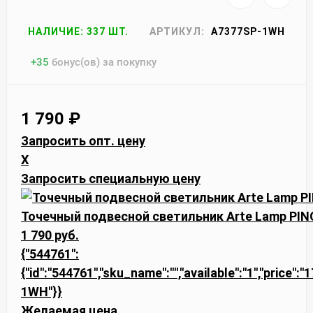
НАЛИЧИЕ: 337 ШТ.
АРТИКУЛ:
A7377SP-1WH
+
35
бонус(ов) за покупку
1 790
₽
Запросить опт. цену
X
Запросить специальную цену
Точечный подвесной светильник Arte Lamp PI
1 790 руб.
{"544761":
{"id":"544761","sku_name":"","available":"1","price":
1WH"}}
Желаемая цена