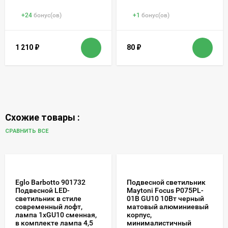
+
24
бонус(ов)
+
1
бонус(ов)
1 210
₽
80
₽
Схожие товары :
СРАВНИТЬ ВСЕ
Eglo Barbotto 901732
Подвесной светильник
Подвесной LED-
Maytoni Focus P075PL-
светильник в стиле
01B GU10 10Вт черный
современный лофт,
матовый алюминиевый
лампа 1xGU10 сменная,
корпус,
в комплекте лампа 4,5
минималистичный