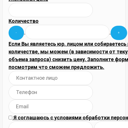
Количество
Если Вы являетесь юр. лицом или собираетесь
количестве, мы можем (в зависимости от тек
объема запроса) снизить цену. Заполните фор
посмотрим что сможем предложить.
Я соглашаюсь с
условиями обработки
персон