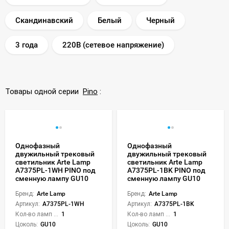
Скандинавский
Белый
Черный
3 года
220В (сетевое напряжение)
Товары одной серии
Pino
:
Однофазный
Однофазный
двужильный трековый
двужильный трековый
светильник Arte Lamp
светильник Arte Lamp
A7375PL-1WH PINO под
A7375PL-1BK PINO под
сменную лампу GU10
сменную лампу GU10
Бренд:
Arte Lamp
Бренд:
Arte Lamp
Артикул:
A7375PL-1WH
Артикул:
A7375PL-1BK
Кол-во ламп или LED:
1
Кол-во ламп или LED:
1
Цоколь:
GU10
Цоколь:
GU10