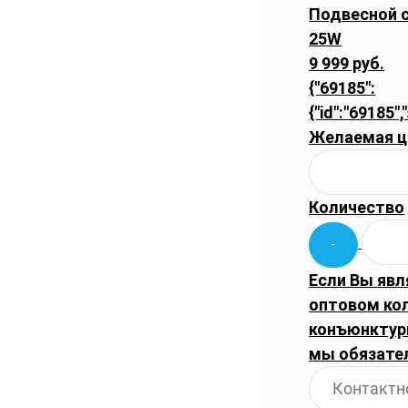
Подвесной с
25W
9 999 руб.
{"69185":
{"id":"69185",
Желаемая ц
Количество
Если Вы явл
оптовом ко
конъюнктуры
мы обязате