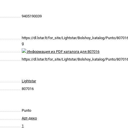
9405190039
https://dl.lstar.lt/for_site/Lightstar/Bolshoy_katalog/Punto/80701
g
Информация из PDF каталога для 807016
https://dl.lstar.lt/for_site/Lightstar/Bolshoy_katalog/Punto/8070
Lightstar
807016
Punto
Арт-деко
1