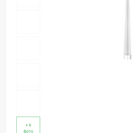
+ 6
фото