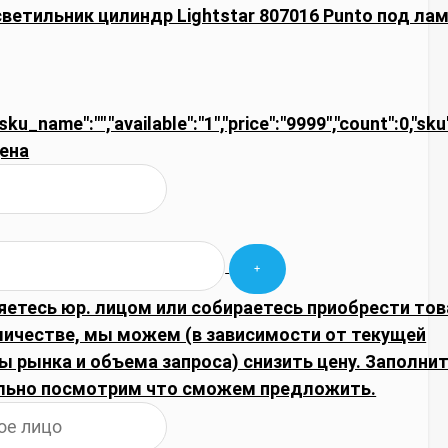
ветильник цилиндр Lightstar 807016 Punto под ла
"sku_name":"","available":"1","price":"9999","count":0,"sk
ена
яетесь юр. лицом или собираетесь приобрести тов
личестве, мы можем (в зависимости от текущей
 рынка и объема запроса) снизить цену. Заполнит
льно посмотрим что сможем предложить.