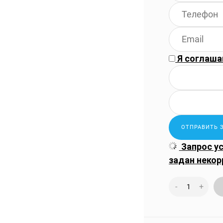
Я соглаша
Запрос у
задан некор
-
+