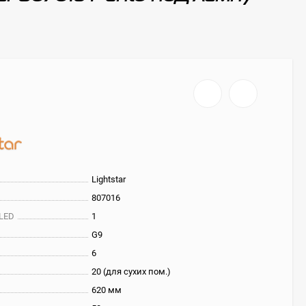
Lightstar
807016
 LED
1
G9
6
20 (для сухих пом.)
620 мм