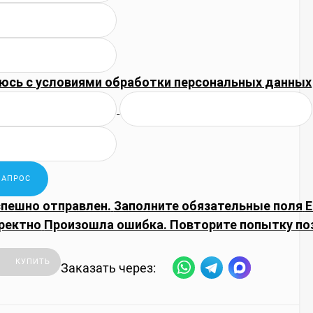
юсь с
условиями обработки
персональных данных
спешно отправлен.
Заполните обязательные поля
E
ректно
Произошла ошибка. Повторите попытку по
КУПИТЬ
Заказать через: