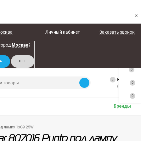
×
осква
Личный кабинет
Заказать звонок
город
Москва
?
0
Корзина
0
0
(пусто)
0
Бренды
под лампу 1xG9 25W
ar 807016 Punto под лампу