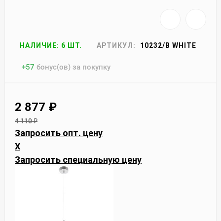
НАЛИЧИЕ: 6 ШТ.
АРТИКУЛ:
10232/B WHITE
+
57
бонус(ов) за покупку
2 877
₽
4 110
₽
Запросить опт. цену
X
Запросить специальную цену