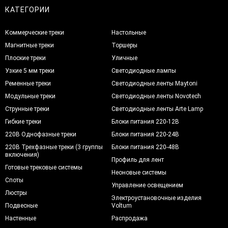
КАТЕГОРИИ
Коммерческие треки
Настольные
Магнитные треки
Торшеры
Плоские треки
Уличные
Узкие 5 мм треки
Светодиодные лампы
Ременные треки
Светодиодные ленты Maytoni
Модульные треки
Светодиодные ленты Novotech
Струнные треки
Светодиодные ленты Arte Lamp
Гибкие треки
Блоки питания 220-12В
220В Однофазные треки
Блоки питания 220-24В
220В Трехфазные треки (3 группы
Блоки питания 220-48В
включения)
Профиль для лент
Готовые трековые системы
Неоновые системы
Споты
Управление освещением
Люстры
Электроустановочные изделия
Подвесные
Voltum
Настенные
Распродажа