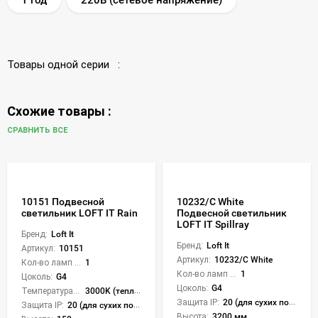
Товары одной серии :
Схожие товары :
СРАВНИТЬ ВСЕ
10151 Подвесной
10232/C White
светильник LOFT IT Rain
Подвесной светильник
LOFT IT Spillray
Бренд:
Loft It
Бренд:
Loft It
Артикул:
10151
Артикул:
10232/C White
Кол-во ламп или LED:
1
Кол-во ламп или LED:
1
Цоколь:
G4
Цоколь:
G4
Температура света:
3000K (теплый)
Защита IP:
20 (для сухих пом.)
Защита IP:
20 (для сухих пом.)
Высота:
3200 мм