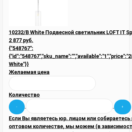
10232/B White Подвесной светильник LOFT IT Spi
2 877 руб.
{"548767":
{"id":"548767","sku_name":"","available":"1","price":
White"}}
Желаемая цена
Количество
Если Вы являетесь юр. лицом или собираетесь 
оптовом количестве, мы можем (в зависимост