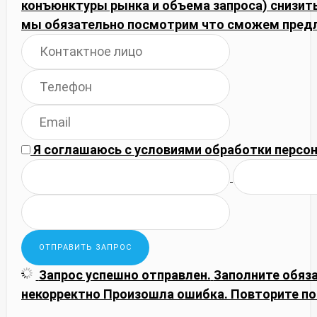
конъюнктуры рынка и объема запроса) снизить
мы обязательно посмотрим что сможем пред
Я соглашаюсь с
условиями обработки
персон
Запрос успешно отправлен.
Заполните обяз
некорректно
Произошла ошибка. Повторите по