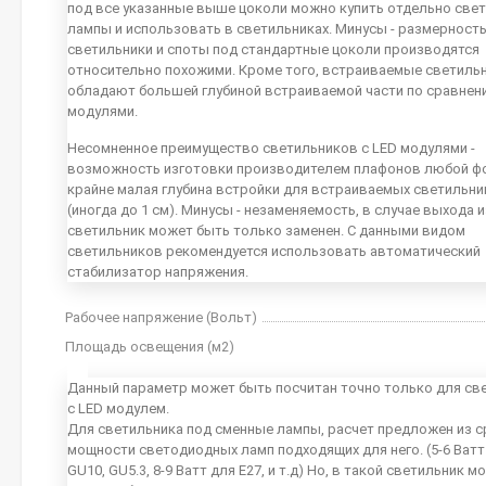
под все указанные выше цоколи можно купить отдельно све
лампы и использовать в светильниках. Минусы - размерность
светильники и споты под стандартные цоколи производятся
относительно похожими. Кроме того, встраиваемые светиль
обладают большей глубиной встраиваемой части по сравнен
модулями.
Несомненное преимущество светильников с LED модулями -
возможность изготовки производителем плафонов любой ф
крайне малая глубина встройки для встраиваемых светильн
(иногда до 1 см). Минусы - незаменяемость, в случае выхода 
светильник может быть только заменен. С данными видом
светильников рекомендуется использовать автоматический
стабилизатор напряжения.
Рабочее напряжение (Вольт)
Площадь освещения (м2)
Данный параметр может быть посчитан точно только для св
с LED модулем.
Для светильника под сменные лампы, расчет предложен из с
мощности светодиодных ламп подходящих для него. (5-6 Ватт 
GU10, GU5.3, 8-9 Ватт для E27, и т.д) Но, в такой светильник 