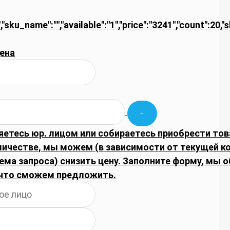
,"sku_name":"","available":"1","price":"3241","count":20,
ена
яетесь юр. лицом или собираетесь приобрести тов
личестве, мы можем (в зависимости от текущей 
ема запроса) снизить цену. Заполните форму, мы 
что сможем предложить.