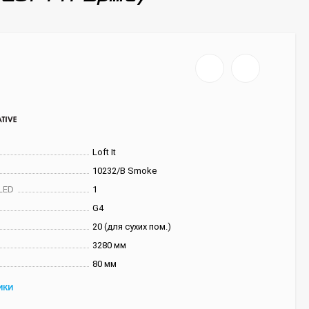
Loft It
10232/B Smoke
LED
1
G4
20 (для сухих пом.)
3280 мм
80 мм
ИКИ