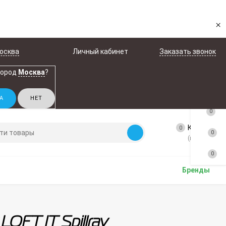
×
осква
Личный кабинет
Заказать звонок
город
Москва
?
0
Корзина
0
0
(пусто)
0
Бренды
FT IT Spillray