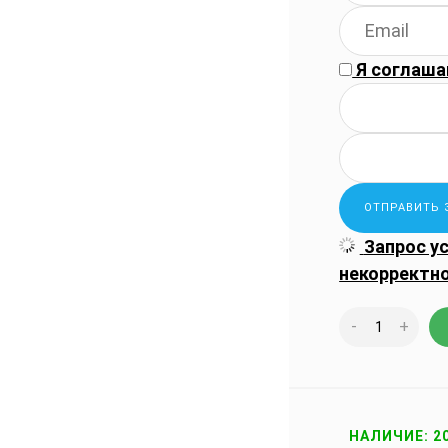
Я соглаша
Запрос у
некорректн
-
+
НАЛИЧИЕ: 2