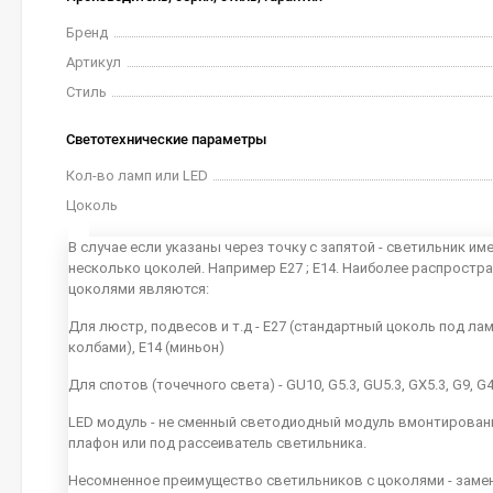
Бренд
Артикул
Стиль
Светотехнические параметры
Кол-во ламп или LED
Цоколь
В случае если указаны через точку с запятой - светильник им
несколько цоколей. Например E27 ; E14. Наиболее распростр
цоколями являются:
Для люстр, подвесов и т.д - E27 (стандартный цоколь под ла
колбами), E14 (миньон)
Для спотов (точечного света) - GU10, G5.3, GU5.3, GX5.3, G9, G
LED модуль - не сменный светодиодный модуль вмонтирован
плафон или под рассеиватель светильника.
Несомненное преимущество светильников с цоколями - заме