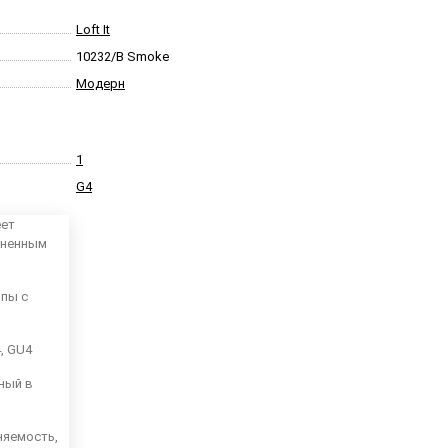
Loft It
10232/B Smoke
Модерн
1
G4
еет
аненным
мпы с
4, GU4
ный в
няемость,