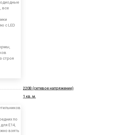
тодиодные
, все
ники
ию с LED
ормы,
иков
из строя
220В (сетевое напряжение)
1 кв. м.
етильников
редних по
для E14,
можно взять