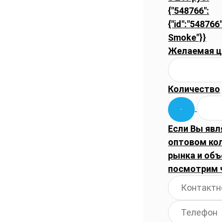
{"548766":
{"id":"548766"
Smoke"}}
Желаемая ц
Количество
Если Вы явл
оптовом ко
рынка и объ
посмотрим 