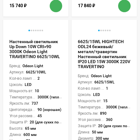
15 740
₽
17 840
₽
Настенный светильник
6625/15WL HIGHTECH
Up Down 10W CRI>90
ODL24 бежевый/
3000K Odeon Light
металл/травертин
TRAVERTINO 6625/10WL
Настенный светильник
IP20 LED 15W 3000K 220V
Бренд:
Odeon Light
TRAVERTINO
Артикул:
6625/10WL
Бренд:
Odeon Light
Кол-во ламп или LED:
2
Артикул:
6625/15WL
Цоколь:
LED
Кол-во ламп или LED:
1
Мощность вт:
10
Цоколь:
LED
Температура света:
3000K (теплый)
Мощность вт:
15
Яркость лм:
737
Температура света:
3000K (теплый)
Цветопередача (CRI):
90 (хорошая)
Яркость лм:
890
Угол рассеивания света °:
45
Угол рассеивания света °:
360
Защита IP:
20 (для сухих пом.)
Защита IP:
20 (для сухих пом.)
Высота:
65 мм
Длина:
50 мм
Длина:
600 мм
Диаметр:
300 мм