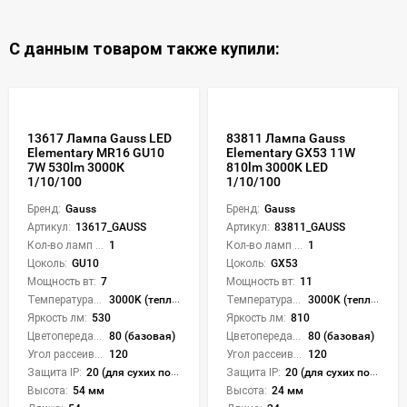
С данным товаром также купили:
13617 Лампа Gauss LED
83811 Лампа Gauss
Elementary MR16 GU10
Elementary GX53 11W
7W 530lm 3000К
810lm 3000K LED
1/10/100
1/10/100
Бренд:
Gauss
Бренд:
Gauss
Артикул:
13617_GAUSS
Артикул:
83811_GAUSS
Кол-во ламп или LED:
1
Кол-во ламп или LED:
1
Цоколь:
GU10
Цоколь:
GX53
Мощность вт:
7
Мощность вт:
11
Температура света:
3000K (теплый)
Температура света:
3000K (теплый)
Яркость лм:
530
Яркость лм:
810
Цветопередача (CRI):
80 (базовая)
Цветопередача (CRI):
80 (базовая)
Угол рассеивания света °:
120
Угол рассеивания света °:
120
Защита IP:
20 (для сухих пом.)
Защита IP:
20 (для сухих пом.)
Высота:
54 мм
Высота:
24 мм