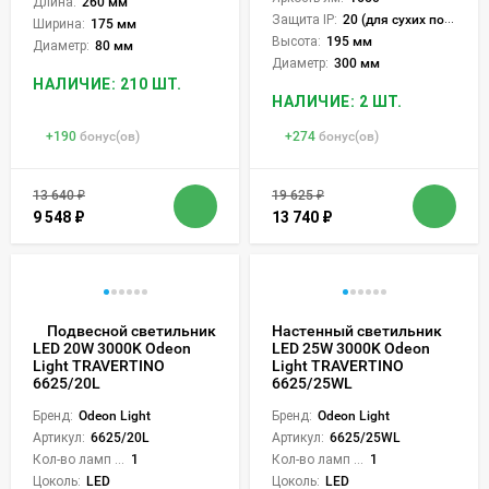
Длина:
260 мм
Защита IP:
20 (для сухих пом.)
Ширина:
175 мм
Высота:
195 мм
Диаметр:
80 мм
Диаметр:
300 мм
НАЛИЧИЕ: 210 ШТ.
НАЛИЧИЕ: 2 ШТ.
+
190
бонус(ов)
+
274
бонус(ов)
13 640
₽
19 625
₽
9 548
₽
13 740
₽
Подвесной светильник
Настенный светильник
LED 25W 3000K Odeon
LED 20W 3000K Odeon
Light TRAVERTINO
Light TRAVERTINO
6625/25WL
6625/20L
Бренд:
Odeon Light
Бренд:
Odeon Light
Артикул:
6625/25WL
Артикул:
6625/20L
Кол-во ламп или LED:
1
Кол-во ламп или LED:
1
Цоколь:
LED
Цоколь:
LED