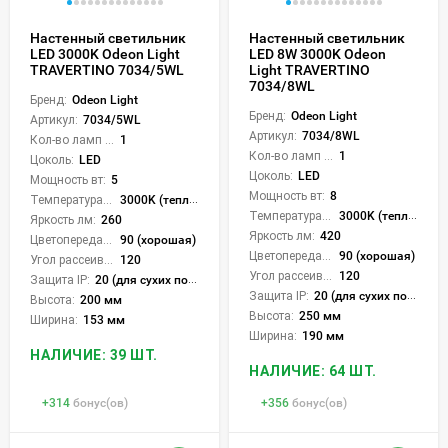
Настенный светильник
Настенный светильник
LED 3000K Odeon Light
LED 8W 3000K Odeon
TRAVERTINO 7034/5WL
Light TRAVERTINO
7034/8WL
Бренд:
Odeon Light
Бренд:
Odeon Light
Артикул:
7034/5WL
Артикул:
7034/8WL
Кол-во ламп или LED:
1
Кол-во ламп или LED:
1
Цоколь:
LED
Цоколь:
LED
Мощность вт:
5
Мощность вт:
8
Температура света:
3000K (теплый)
Температура света:
3000K (теплый)
Яркость лм:
260
Яркость лм:
420
Цветопередача (CRI):
90 (хорошая)
Цветопередача (CRI):
90 (хорошая)
Угол рассеивания света °:
120
Угол рассеивания света °:
120
Защита IP:
20 (для сухих пом.)
Защита IP:
20 (для сухих пом.)
Высота:
200 мм
Высота:
250 мм
Ширина:
153 мм
Ширина:
190 мм
НАЛИЧИЕ: 39 ШТ.
НАЛИЧИЕ: 64 ШТ.
+
314
бонус(ов)
+
356
бонус(ов)