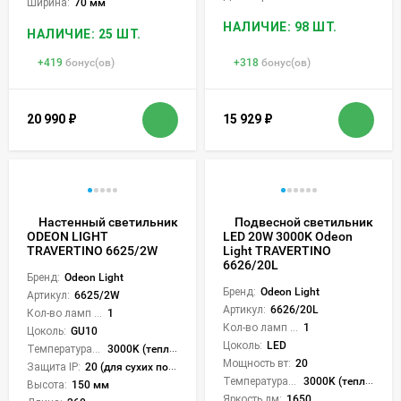
Ширина:
70 мм
НАЛИЧИЕ: 98 ШТ.
НАЛИЧИЕ: 25 ШТ.
+
419
бонус(ов)
+
318
бонус(ов)
20 990
₽
15 929
₽
Настенный светильник
Подвесной светильник
ODEON LIGHT
LED 20W 3000K Odeon
TRAVERTINO 6625/2W
Light TRAVERTINO
6626/20L
Бренд:
Odeon Light
Бренд:
Odeon Light
Артикул:
6625/2W
Артикул:
6626/20L
Кол-во ламп или LED:
1
Кол-во ламп или LED:
1
Цоколь:
GU10
Цоколь:
LED
Температура света:
3000K (теплый)
Мощность вт:
20
Защита IP:
20 (для сухих пом.)
Температура света:
3000K (теплый)
Высота:
150 мм
Яркость лм:
1650