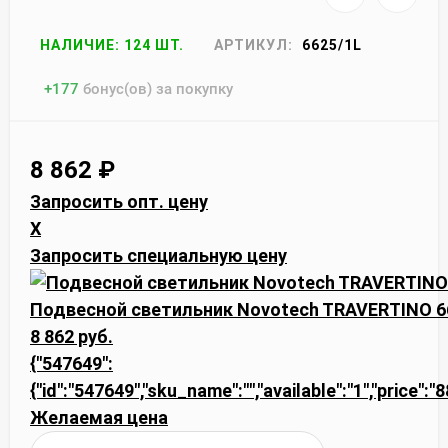
НАЛИЧИЕ: 124 ШТ.
АРТИКУЛ:
6625/1L
+
177
бонус(ов) за покупку
8 862
₽
Запросить опт. цену
X
Запросить специальную цену
Подвесной светильник Novotech TRAVERTINO 6
8 862 руб.
{"547649":
{"id":"547649","sku_name":"","available":"1","price":"
Желаемая цена