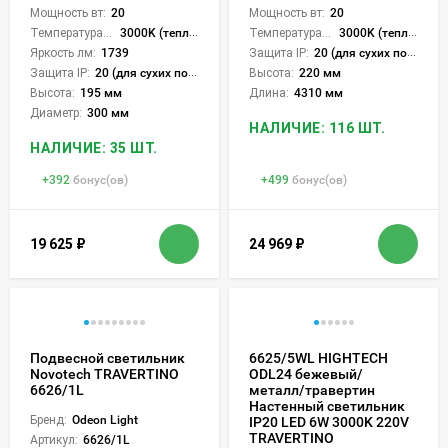
Мощность вт:
20
Мощность вт:
20
Температура света:
3000K (теплый)
Температура света:
3000K (теплый)
Защита IP:
20 (для сухих пом.)
Яркость лм:
1739
Высота:
220 мм
Защита IP:
20 (для сухих пом.)
Длина:
4310 мм
Высота:
195 мм
Диаметр:
300 мм
НАЛИЧИЕ: 116 ШТ.
НАЛИЧИЕ: 35 ШТ.
+
392
бонус(ов)
+
499
бонус(ов)
19 625
₽
24 969
₽
Подвесной светильник
6625/5WL HIGHTECH
Novotech TRAVERTINO
ODL24 бежевый/
6626/1L
металл/травертин
Настенный светильник
Бренд:
Odeon Light
IP20 LED 6W 3000K 220V
TRAVERTINO
Артикул:
6626/1L