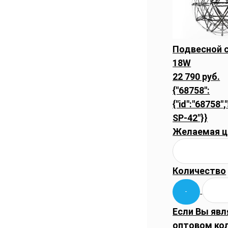
Подвесной с
18W
22 790 руб.
{"68758":
{"id":"68758",
SP-42"}}
Желаемая ц
Количество
Если Вы явл
оптовом ко