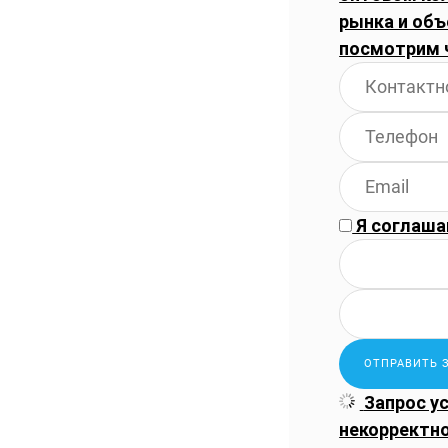
рынка и объ
посмотрим 
Я соглаша
Запрос у
некорректн