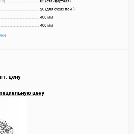
RI)
85 (стандартная)
20 (для сухих пом.)
400 мм
400 мм
ИКИ
пт. цену
пециальную цену