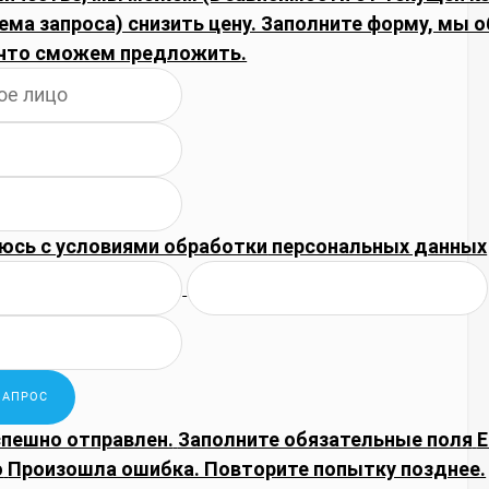
ема запроса) снизить цену. Заполните форму, мы 
что сможем предложить.
юсь с
условиями обработки
персональных данных
спешно отправлен.
Заполните обязательные поля
E
о
Произошла ошибка. Повторите попытку позднее.