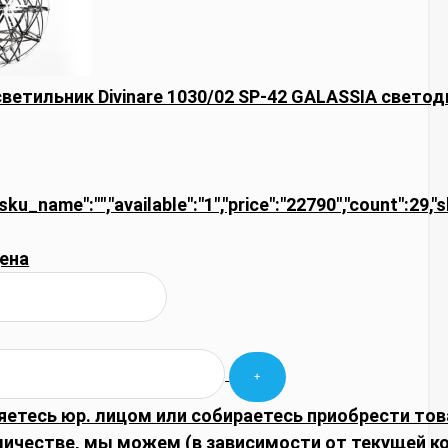
ветильник Divinare 1030/02 SP-42 GALASSIA свето
"sku_name":"","available":"1","price":"22790","count":29,
ена
яетесь юр. лицом или собираетесь приобрести тов
личестве, мы можем (в зависимости от текущей 