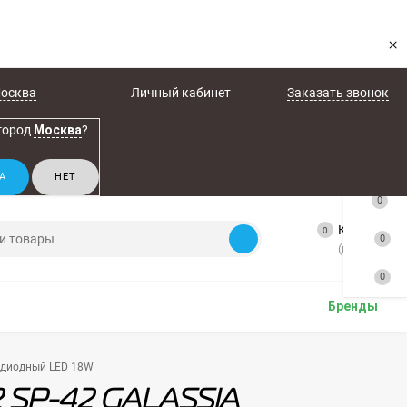
×
осква
Личный кабинет
Заказать звонок
город
Москва
?
0
Корзина
0
0
(пусто)
0
Бренды
тодиодный LED 18W
02 SP-42 GALASSIA