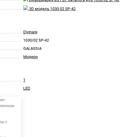
3D модель 1030-02 SP-42
Divinare
1030/02 SP-42
GALASSIA
Модерн
1
LED
еет
аненным
пы с