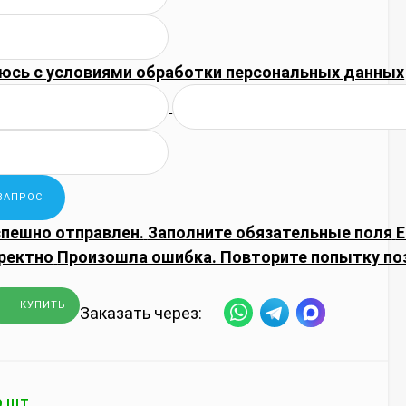
юсь с
условиями обработки
персональных данных
спешно отправлен.
Заполните обязательные поля
E
ректно
Произошла ошибка. Повторите попытку по
КУПИТЬ
Заказать через:
9 ШТ.