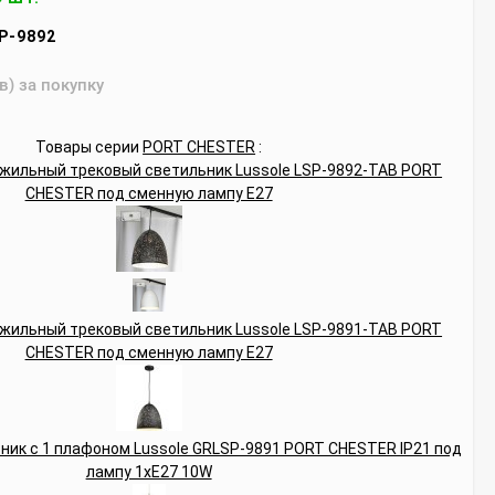
P-9892
в) за покупку
Товары серии
PORT CHESTER
: