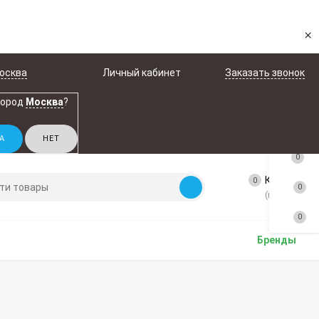
×
осква
Личный кабинет
Заказать звонок
город
Москва
?
0
Корзина
0
0
(пусто)
0
Бренды