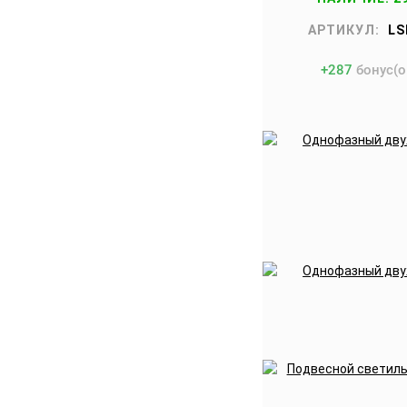
АРТИКУЛ:
LS
+
287
бонус(о