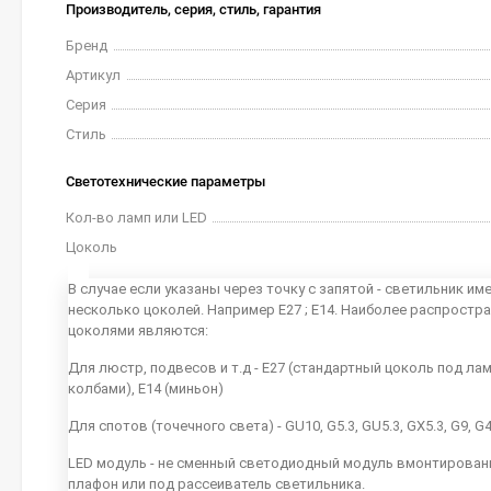
Производитель, серия, стиль, гарантия
Бренд
Артикул
Серия
Стиль
Светотехнические параметры
Кол-во ламп или LED
Цоколь
В случае если указаны через точку с запятой - светильник им
несколько цоколей. Например E27 ; E14. Наиболее распростр
цоколями являются:
Для люстр, подвесов и т.д - E27 (стандартный цоколь под ла
колбами), E14 (миньон)
Для спотов (точечного света) - GU10, G5.3, GU5.3, GX5.3, G9, G
LED модуль - не сменный светодиодный модуль вмонтирован
плафон или под рассеиватель светильника.