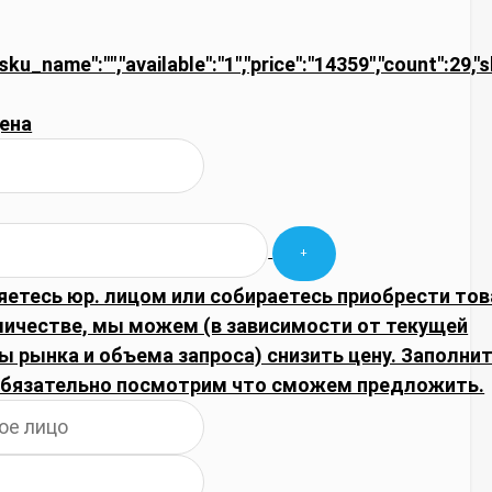
"sku_name":"","available":"1","price":"14359","count":29,"
ена
яетесь юр. лицом или собираетесь приобрести тов
личестве, мы можем (в зависимости от текущей
 рынка и объема запроса) снизить цену. Заполни
обязательно посмотрим что сможем предложить.