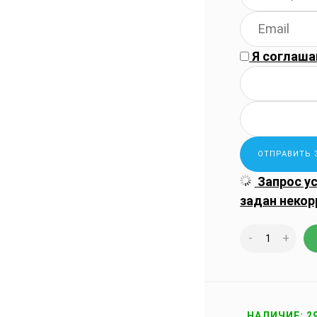
Я соглаша
Запрос у
задан некор
-
+
НАЛИЧИЕ: 2