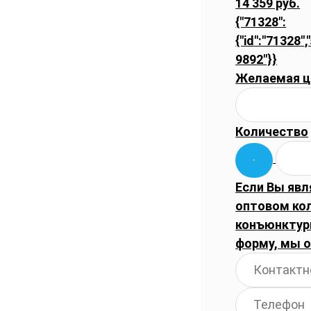
14 359 руб.
{"71328":
{"id":"71328",
9892"}}
Желаемая ц
Количество
Если Вы явл
оптовом ко
конъюнктуры
форму, мы 