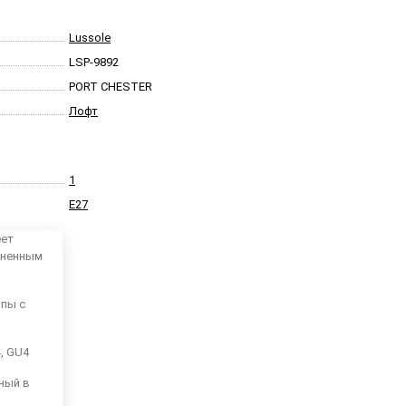
Lussole
LSP-9892
PORT CHESTER
Лофт
1
E27
еет
аненным
мпы с
4, GU4
ный в