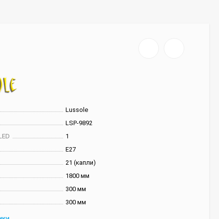
Lussole
LSP-9892
LED
1
E27
21 (капли)
1800 мм
300 мм
300 мм