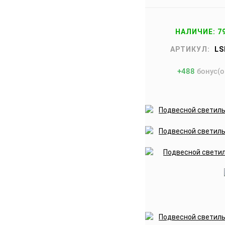
НАЛИЧИЕ: 7
АРТИКУЛ:
LS
+
488
бонус(о