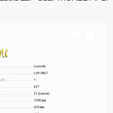
Lussole
LSP-9827
LED
1
E27
21 (капли)
1200 мм
410 мм