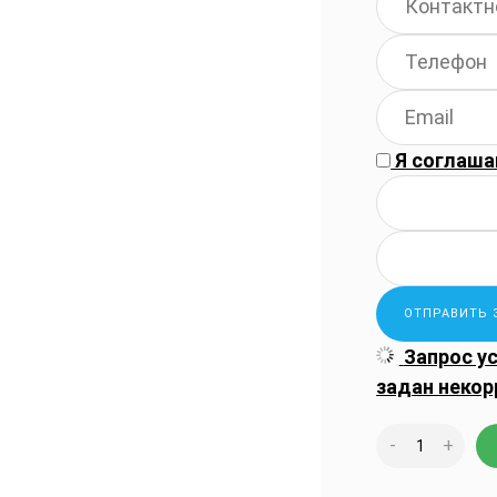
Я соглаша
Запрос у
задан некор
-
+