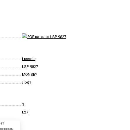
PDF каталог LSP-9827
Lussole
LSP-9827
MONSEY
Лофт
1
E27
еет
аненным