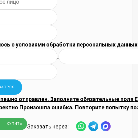
юсь с
условиями обработки
персональных данных
спешно отправлен.
Заполните обязательные поля
E
ректно
Произошла ошибка. Повторите попытку по
КУПИТЬ
Заказать через: