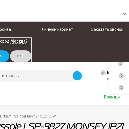
×
осква
Личный кабинет
Заказать звонок
город
Москва
?
0
Корзина
0
0
(пусто)
0
Бренды
MONSEY IP21 под лампу 1xE27 60W
ussole LSP-9827 MONSEY IP21