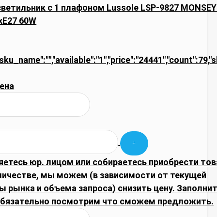
ветильник с 1 плафоном Lussole LSP-9827 MONSEY
xE27 60W
"sku_name":"","available":"1","price":"24441","count":79,"
ена
яетесь юр. лицом или собираетесь приобрести тов
личестве, мы можем (в зависимости от текущей
 рынка и объема запроса) снизить цену. Заполни
обязательно посмотрим что сможем предложить.