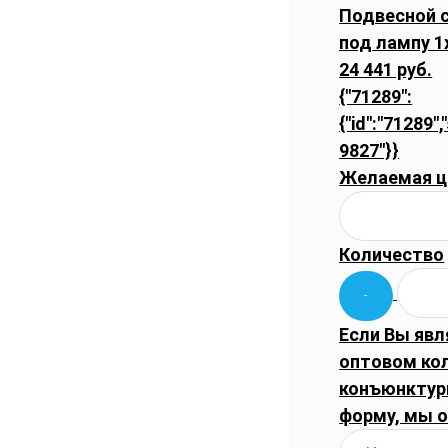
Подвесной с
под лампу 1
24 441 руб.
{"71289":
{"id":"71289",
9827"}}
Желаемая ц
Количество
Если Вы явл
оптовом ко
конъюнктуры
форму, мы 