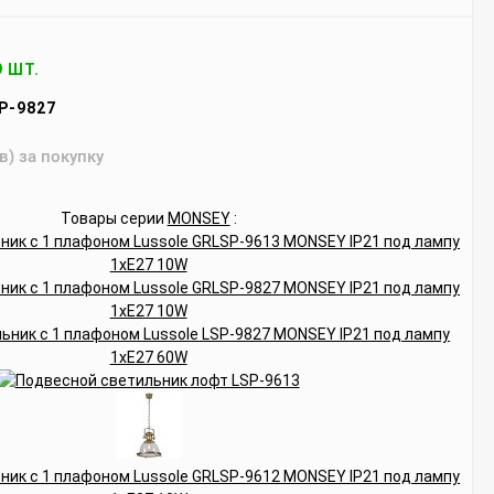
9 ШТ.
P-9827
в) за покупку
Товары серии
MONSEY
: