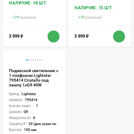
НАЛИЧИЕ: 18 ШТ.
НАЛИЧИЕ: 15 ШТ.
+
79
бонус(ов)
+
79
бонус(ов)
3 999
₽
3 999
₽
Подвесной светильник с
1 плафоном Lightstar
795414 Cristallo под
лампу 1xG9 40W
Бренд:
Lightstar
Артикул:
795414
Кол-во ламп или LED:
1
Цоколь:
G9
Мощность вт:
6
Защита IP:
20 (для сухих пом.)
Высота:
150 мм