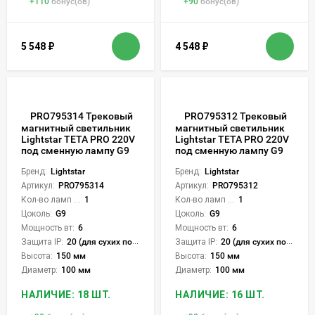
+
110
бонус(ов)
+
90
бонус(ов)
5 548
₽
4 548
₽
PRO795314 Трековый
PRO795312 Трековый
магнитный светильник
магнитный светильник
Lightstar TETA PRO 220V
Lightstar TETA PRO 220V
под сменную лампу G9
под сменную лампу G9
Бренд:
Lightstar
Бренд:
Lightstar
Артикул:
PRO795314
Артикул:
PRO795312
Кол-во ламп или LED:
1
Кол-во ламп или LED:
1
Цоколь:
G9
Цоколь:
G9
Мощность вт:
6
Мощность вт:
6
Защита IP:
20 (для сухих пом.)
Защита IP:
20 (для сухих пом.)
Высота:
150 мм
Высота:
150 мм
Диаметр:
100 мм
Диаметр:
100 мм
НАЛИЧИЕ: 18 ШТ.
НАЛИЧИЕ: 16 ШТ.