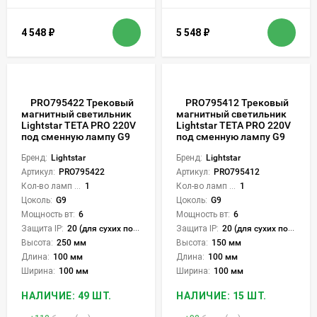
4 548
₽
5 548
₽
PRO795422 Трековый
PRO795412 Трековый
магнитный светильник
магнитный светильник
Lightstar TETA PRO 220V
Lightstar TETA PRO 220V
под сменную лампу G9
под сменную лампу G9
Бренд:
Lightstar
Бренд:
Lightstar
Артикул:
PRO795422
Артикул:
PRO795412
Кол-во ламп или LED:
1
Кол-во ламп или LED:
1
Цоколь:
G9
Цоколь:
G9
Мощность вт:
6
Мощность вт:
6
Защита IP:
20 (для сухих пом.)
Защита IP:
20 (для сухих пом.)
Высота:
250 мм
Высота:
150 мм
Длина:
100 мм
Длина:
100 мм
Ширина:
100 мм
Ширина:
100 мм
НАЛИЧИЕ: 49 ШТ.
НАЛИЧИЕ: 15 ШТ.