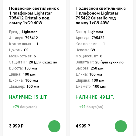
Подвесной светильник с
Подвесной светильник с
1 плафоном Lightstar
1 плафоном Lightstar
795412 Cristallo под
795422 Cristallo под
лампу 1xG9 40W
лампу 1xG9 40W
Бренд:
Lightstar
Бренд:
Lightstar
Артикул:
795412
Артикул:
795422
Кол-во ламп или LED:
1
Кол-во ламп или LED:
1
Цоколь:
G9
Цоколь:
G9
Мощность вт:
6
Мощность вт:
6
Защита IP:
20 (для сухих пом.)
Защита IP:
20 (для сухих пом.)
Высота:
150 мм
Высота:
250 мм
Длина:
100 мм
Длина:
100 мм
Ширина:
100 мм
Ширина:
100 мм
Диаметр:
100 мм
Диаметр:
100 мм
НАЛИЧИЕ: 15 ШТ.
НАЛИЧИЕ: 49 ШТ.
+
79
бонус(ов)
+
99
бонус(ов)
3 999
₽
4 999
₽