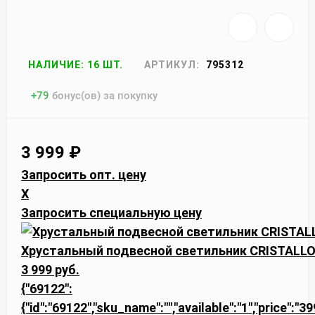
НАЛИЧИЕ: 16 ШТ.
АРТИКУЛ:
795312
+
79
бонус(ов) за покупку
3 999
₽
Запросить опт. цену
X
Запросить специальную цену
Хрустальный подвесной светильник CRISTALLO
3 999 руб.
{"69122":
{"id":"69122","sku_name":"","available":"1","price":"3