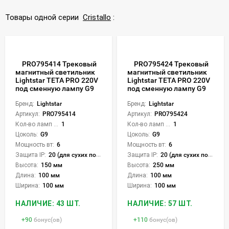
Товары одной серии
Cristallo
:
PRO795414 Трековый
PRO795424 Трековый
магнитный светильник
магнитный светильник
Lightstar TETA PRO 220V
Lightstar TETA PRO 220V
под сменную лампу G9
под сменную лампу G9
Бренд:
Lightstar
Бренд:
Lightstar
Артикул:
PRO795414
Артикул:
PRO795424
Кол-во ламп или LED:
1
Кол-во ламп или LED:
1
Цоколь:
G9
Цоколь:
G9
Мощность вт:
6
Мощность вт:
6
Защита IP:
20 (для сухих пом.)
Защита IP:
20 (для сухих пом.)
Высота:
150 мм
Высота:
250 мм
Длина:
100 мм
Длина:
100 мм
Ширина:
100 мм
Ширина:
100 мм
НАЛИЧИЕ: 43 ШТ.
НАЛИЧИЕ: 57 ШТ.
+
90
бонус(ов)
+
110
бонус(ов)