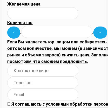
Желаемая цена
Количество
Если Вы являетесь юр. лицом или собираетесь 
оптовом количестве, мы можем (в зависимос
рынка и объема запроса) снизить цену. Запол
посмотрим что сможем предложить.
Я соглашаюсь с
условиями обработки
персон