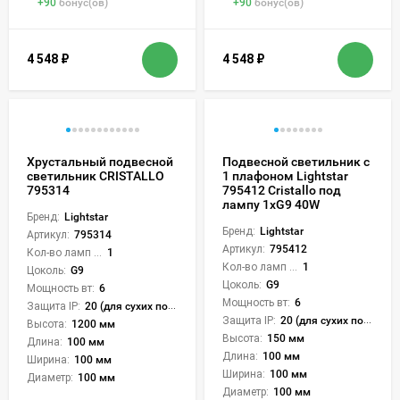
+
90
бонус(ов)
+
90
бонус(ов)
4 548
₽
4 548
₽
Хрустальный подвесной
Подвесной светильник с
светильник CRISTALLO
1 плафоном Lightstar
795314
795412 Cristallo под
лампу 1xG9 40W
Бренд:
Lightstar
Бренд:
Lightstar
Артикул:
795314
Артикул:
795412
Кол-во ламп или LED:
1
Кол-во ламп или LED:
1
Цоколь:
G9
Цоколь:
G9
Мощность вт:
6
Мощность вт:
6
Защита IP:
20 (для сухих пом.)
Защита IP:
20 (для сухих пом.)
Высота:
1200 мм
Высота:
150 мм
Длина:
100 мм
Длина:
100 мм
Ширина:
100 мм
Ширина:
100 мм
Диаметр:
100 мм
Диаметр:
100 мм