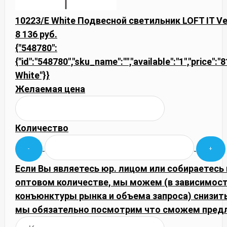
10223/E White Подвесной светильник LOFT IT Ve
8 136 руб.
{"548780":
{"id":"548780","sku_name":"","available":"1","price":"
White"}}
Желаемая цена
Количество
Если Вы являетесь юр. лицом или собираетесь 
оптовом количестве, мы можем (в зависимост
конъюнктуры рынка и объема запроса) снизить
мы обязательно посмотрим что сможем пред