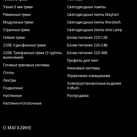
Узкие 5 мм треки
Светодиодные лампы
Ременные треки
Светодиодные ленты Maytoni
Модульные треки
Светодиодные ленты Novotech
Струнные треки
Светодиодные ленты Arte Lamp
Гибкие треки
Блоки питания 220-12В
220В Однофазные треки
Блоки питания 220-24В
220В Трехфазные треки (3 группы
Блоки питания 220-48В
включения)
Профиль для лент
Готовые трековые системы
Неоновые системы
Споты
Управление освещением
Люстры
Электроустановочные изделия
Подвесные
Voltum
Настенные
Распродажа
Настенно-потолочные
О МАГАЗИНЕ