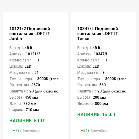
10121/2 Подвесной
10347/L Подвесной
светильник LOFT IT
светильник LOFT IT
Jardin
Tense
Бренд:
Loft It
Бренд:
Loft It
Артикул:
10121/2
Артикул:
10347/L
Кол-во ламп или LED:
1
Кол-во ламп или LED:
1
Цоколь:
LED
Цоколь:
LED
Мощность вт:
51
Мощность вт:
8
Температура света:
3000K (теплый)
Температура света:
3000K (теплый)
Яркость лм:
3570
Яркость лм:
560
Защита IP:
20 (для сухих пом.)
Защита IP:
20 (для сухих пом.)
Высота:
450 мм
Высота:
200 мм
Длина:
780 мм
Диаметр:
800 мм
Ширина:
710 мм
НАЛИЧИЕ: 15 ШТ.
НАЛИЧИЕ: 5 ШТ.
+
797
бонус(ов)
+
549
бонус(ов)