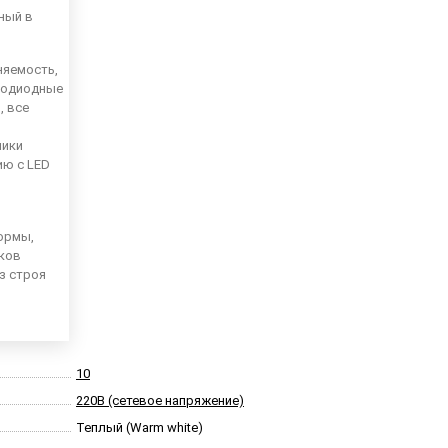
ный в
няемость,
тодиодные
, все
ники
ию с LED
ормы,
иков
из строя
10
220В (сетевое напряжение)
Теплый (Warm white)