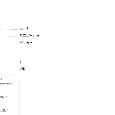
Loft It
10223/A Blue
Модерн
1
LED
еет
аненным
мпы с
4, GU4