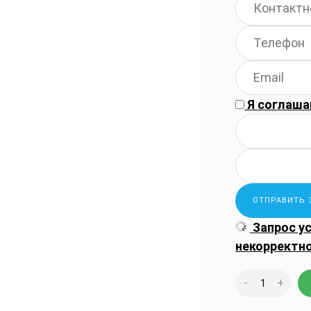
Я соглаша
Запрос у
некорректн
-
+