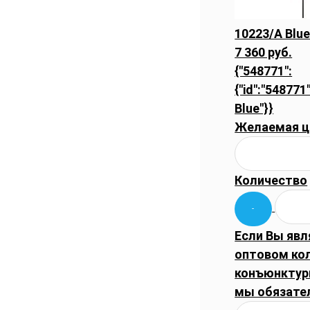
10223/A Blu
7 360 руб.
{"548771":
{"id":"548771"
Blue"}}
Желаемая ц
Количество
Если Вы явл
оптовом ко
конъюнктуры
мы обязате