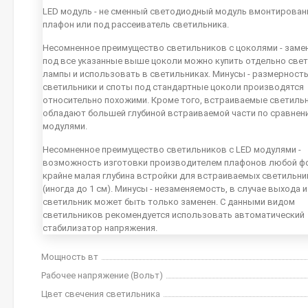
LED модуль - не сменный светодиодный модуль вмонтирован
плафон или под рассеиватель светильника.
Несомненное преимущество светильников с цоколями - заме
под все указанные выше цоколи можно купить отдельно све
лампы и использовать в светильниках. Минусы - размерность
светильники и споты под стандартные цоколи производятся
относительно похожими. Кроме того, встраиваемые светиль
обладают большей глубиной встраиваемой части по сравнен
модулями.
Несомненное преимущество светильников с LED модулями -
возможность изготовки производителем плафонов любой ф
крайне малая глубина встройки для встраиваемых светильн
(иногда до 1 см). Минусы - незаменяемость, в случае выхода 
светильник может быть только заменен. С данными видом
светильников рекомендуется использовать автоматический
стабилизатор напряжения.
Мощность вт
Рабочее напряжение (Вольт)
Цвет свечения светильника