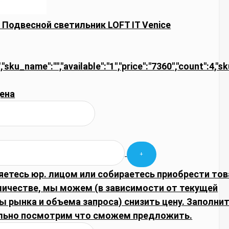
e Подвесной светильник LOFT IT Venice
,"sku_name":"","available":"1","price":"7360","count":4,"
ена
яетесь юр. лицом или собираетесь приобрести тов
личестве, мы можем (в зависимости от текущей
 рынка и объема запроса) снизить цену. Заполнит
льно посмотрим что сможем предложить.