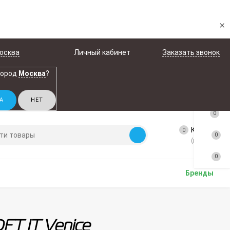
×
осква
Личный кабинет
Заказать звонок
город
Москва
?
0
Корзина
0
0
(пусто)
0
Бренды
FT IT Venice