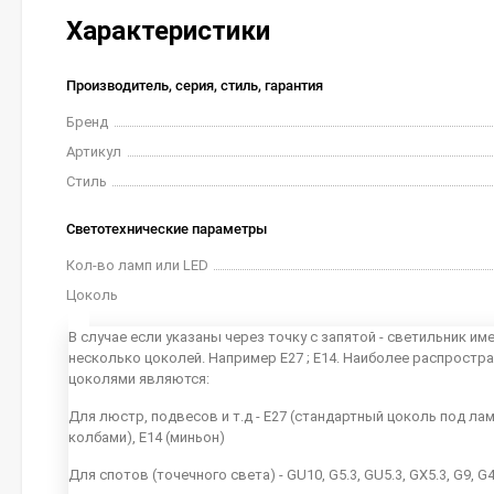
Характеристики
Производитель, серия, стиль, гарантия
Бренд
Артикул
Стиль
Светотехнические параметры
Кол-во ламп или LED
Цоколь
В случае если указаны через точку с запятой - светильник им
несколько цоколей. Например E27 ; E14. Наиболее распростр
цоколями являются:
Для люстр, подвесов и т.д - E27 (стандартный цоколь под ла
колбами), E14 (миньон)
Для спотов (точечного света) - GU10, G5.3, GU5.3, GX5.3, G9, G