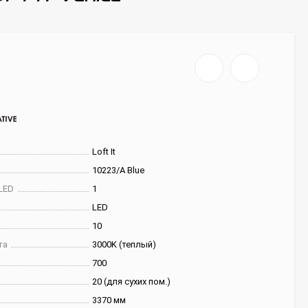
Loft It
10223/A Blue
LED
1
LED
10
та
3000K (теплый)
700
20 (для сухих пом.)
3370 мм